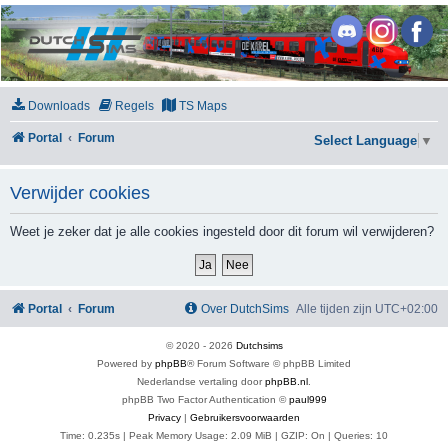
DutchSims
Downloads
Regels
TS Maps
Portal
Forum
Select Language
▼
Verwijder cookies
Weet je zeker dat je alle cookies ingesteld door dit forum wil verwijderen?
Portal
Forum
Over DutchSims
Alle tijden zijn
UTC+02:00
© 2020 -
2026
Dutchsims
Powered by
phpBB
® Forum Software © phpBB Limited
Nederlandse vertaling door
phpBB.nl
.
phpBB Two Factor Authentication ©
paul999
Privacy
|
Gebruikersvoorwaarden
Time: 0.235s
| Peak Memory Usage: 2.09 MiB | GZIP: On |
Queries: 10