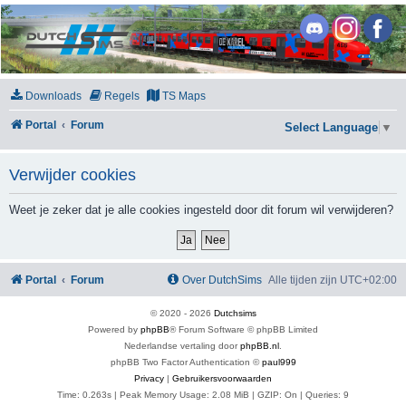
DutchSims
Downloads
Regels
TS Maps
Portal
Forum
Select Language
▼
Verwijder cookies
Weet je zeker dat je alle cookies ingesteld door dit forum wil verwijderen?
Portal
Forum
Over DutchSims
Alle tijden zijn
UTC+02:00
© 2020 -
2026
Dutchsims
Powered by
phpBB
® Forum Software © phpBB Limited
Nederlandse vertaling door
phpBB.nl
.
phpBB Two Factor Authentication ©
paul999
Privacy
|
Gebruikersvoorwaarden
Time: 0.263s
| Peak Memory Usage: 2.08 MiB | GZIP: On |
Queries: 9