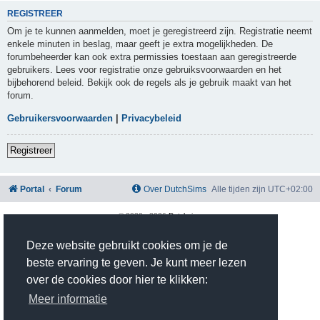
REGISTREER
Om je te kunnen aanmelden, moet je geregistreerd zijn. Registratie neemt
enkele minuten in beslag, maar geeft je extra mogelijkheden. De
forumbeheerder kan ook extra permissies toestaan aan geregistreerde
gebruikers. Lees voor registratie onze gebruiksvoorwaarden en het
bijbehorend beleid. Bekijk ook de regels als je gebruik maakt van het
forum.
Gebruikersvoorwaarden
|
Privacybeleid
Registreer
Portal
Forum
Over DutchSims
Alle tijden zijn
UTC+02:00
© 2020 -
2026
Dutchsims
Powered by
phpBB
® Forum Software © phpBB Limited
Nederlandse vertaling door
phpBB.nl
.
Deze website gebruikt cookies om je de
phpBB Two Factor Authentication ©
paul999
beste ervaring te geven. Je kunt meer lezen
Privacy
|
Gebruikersvoorwaarden
over de cookies door hier te klikken:
Time: 0.374s
| Peak Memory Usage: 2.81 MiB | GZIP: On |
Queries: 10
Meer informatie