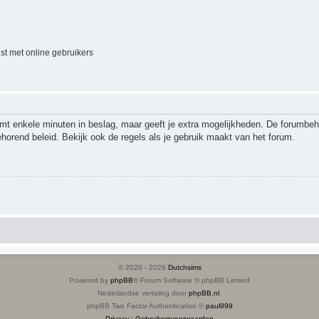
jst met online gebruikers
emt enkele minuten in beslag, maar geeft je extra mogelijkheden. De forumbe
ehorend beleid. Bekijk ook de regels als je gebruik maakt van het forum.
© 2020 -
2026
Dutchsims
Powered by
phpBB
® Forum Software © phpBB Limited
Nederlandse vertaling door
phpBB.nl
.
phpBB Two Factor Authentication ©
paul999
Privacy
|
Gebruikersvoorwaarden