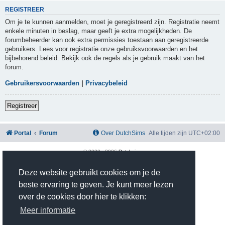
REGISTREER
Om je te kunnen aanmelden, moet je geregistreerd zijn. Registratie neemt
enkele minuten in beslag, maar geeft je extra mogelijkheden. De
forumbeheerder kan ook extra permissies toestaan aan geregistreerde
gebruikers. Lees voor registratie onze gebruiksvoorwaarden en het
bijbehorend beleid. Bekijk ook de regels als je gebruik maakt van het
forum.
Gebruikersvoorwaarden
|
Privacybeleid
Registreer
Portal
Forum
Over DutchSims
Alle tijden zijn
UTC+02:00
© 2020 -
2026
Dutchsims
Powered by
phpBB
® Forum Software © phpBB Limited
Nederlandse vertaling door
phpBB.nl
.
Deze website gebruikt cookies om je de
phpBB Two Factor Authentication ©
paul999
beste ervaring te geven. Je kunt meer lezen
Privacy
|
Gebruikersvoorwaarden
over de cookies door hier te klikken:
Time: 0.387s
| Peak Memory Usage: 2.81 MiB | GZIP: On |
Queries: 10
Meer informatie