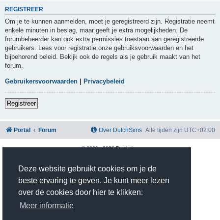
REGISTREER
Om je te kunnen aanmelden, moet je geregistreerd zijn. Registratie neemt
enkele minuten in beslag, maar geeft je extra mogelijkheden. De
forumbeheerder kan ook extra permissies toestaan aan geregistreerde
gebruikers. Lees voor registratie onze gebruiksvoorwaarden en het
bijbehorend beleid. Bekijk ook de regels als je gebruik maakt van het
forum.
Gebruikersvoorwaarden
|
Privacybeleid
Registreer
Portal
Forum
Over DutchSims
Alle tijden zijn
UTC+02:00
© 2020 -
2026
Dutchsims
Powered by
phpBB
® Forum Software © phpBB Limited
Nederlandse vertaling door
phpBB.nl
.
Deze website gebruikt cookies om je de
phpBB Two Factor Authentication ©
paul999
beste ervaring te geven. Je kunt meer lezen
Privacy
|
Gebruikersvoorwaarden
over de cookies door hier te klikken:
Time: 0.369s
| Peak Memory Usage: 2.81 MiB | GZIP: On |
Queries: 10
Meer informatie