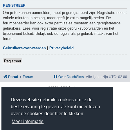
REGISTREER
Om je te kunnen aanmelden, moet je geregistreerd zijn. Registratie neemt
enkele minuten in beslag, maar geeft je extra mogelijkheden. De
forumbeheerder kan ook extra permissies toestaan aan geregistreerde
gebruikers. Lees voor registratie onze gebruiksvoorwaarden en het
bijbehorend beleid. Bekijk ook de regels als je gebruik maakt van het
forum.
Gebruikersvoorwaarden
|
Privacybeleid
Registreer
Portal
Forum
Over DutchSims
Alle tijden zijn
UTC+02:00
© 2020 -
2026
Dutchsims
Powered by
phpBB
® Forum Software © phpBB Limited
Nederlandse vertaling door
phpBB.nl
.
Deze website gebruikt cookies om je de
phpBB Two Factor Authentication ©
paul999
beste ervaring te geven. Je kunt meer lezen
Privacy
|
Gebruikersvoorwaarden
over de cookies door hier te klikken:
Time: 0.353s
| Peak Memory Usage: 2.81 MiB | GZIP: On |
Queries: 10
Meer informatie