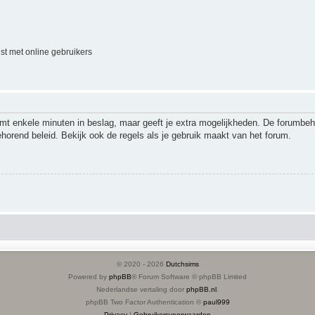
jst met online gebruikers
emt enkele minuten in beslag, maar geeft je extra mogelijkheden. De forumbe
ehorend beleid. Bekijk ook de regels als je gebruik maakt van het forum.
© 2020 -
2026
Dutchsims
Powered by
phpBB
® Forum Software © phpBB Limited
Nederlandse vertaling door
phpBB.nl
.
phpBB Two Factor Authentication ©
paul999
Privacy
|
Gebruikersvoorwaarden