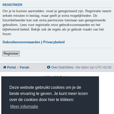
REGISTREER
Om je te kunnen aanmelden, moet je geregistreerd zijn. Registratie neemt
enkele minuten in beslag, maar geeft je extra mogelijkheden. De
forumbeheerder kan ook extra permissies toestaan aan geregistreerde
gebruikers. Lees voor registratie onze gebruiksvoorwaarden en het
bijbehorend beleid. Bekijk ook de regels als je gebruik maakt van het
forum.
Gebruikersvoorwaarden
|
Privacybeleid
Registreer
Portal
Forum
Over DutchSims
Alle tijden zijn
UTC+02:00
© 2020 -
2026
Dutchsims
Powered by
phpBB
® Forum Software © phpBB Limited
Nederlandse vertaling door
phpBB.nl
.
Deze website gebruikt cookies om je de
phpBB Two Factor Authentication ©
paul999
beste ervaring te geven. Je kunt meer lezen
Privacy
|
Gebruikersvoorwaarden
over de cookies door hier te klikken:
Time: 0.573s
| Peak Memory Usage: 2.81 MiB | GZIP: On |
Queries: 10
Meer informatie