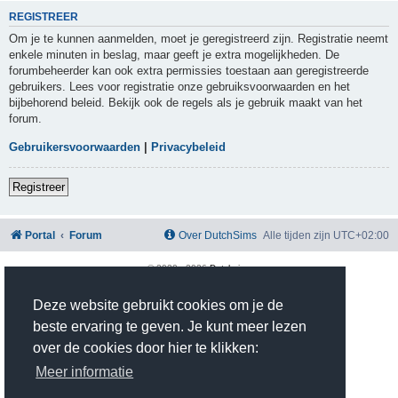
REGISTREER
Om je te kunnen aanmelden, moet je geregistreerd zijn. Registratie neemt
enkele minuten in beslag, maar geeft je extra mogelijkheden. De
forumbeheerder kan ook extra permissies toestaan aan geregistreerde
gebruikers. Lees voor registratie onze gebruiksvoorwaarden en het
bijbehorend beleid. Bekijk ook de regels als je gebruik maakt van het
forum.
Gebruikersvoorwaarden
|
Privacybeleid
Registreer
Portal
Forum
Over DutchSims
Alle tijden zijn
UTC+02:00
© 2020 -
2026
Dutchsims
Powered by
phpBB
® Forum Software © phpBB Limited
Nederlandse vertaling door
phpBB.nl
.
Deze website gebruikt cookies om je de
phpBB Two Factor Authentication ©
paul999
beste ervaring te geven. Je kunt meer lezen
Privacy
|
Gebruikersvoorwaarden
over de cookies door hier te klikken:
Time: 0.375s
| Peak Memory Usage: 2.81 MiB | GZIP: On |
Queries: 10
Meer informatie