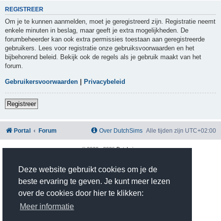
REGISTREER
Om je te kunnen aanmelden, moet je geregistreerd zijn. Registratie neemt
enkele minuten in beslag, maar geeft je extra mogelijkheden. De
forumbeheerder kan ook extra permissies toestaan aan geregistreerde
gebruikers. Lees voor registratie onze gebruiksvoorwaarden en het
bijbehorend beleid. Bekijk ook de regels als je gebruik maakt van het
forum.
Gebruikersvoorwaarden
|
Privacybeleid
Registreer
Portal
Forum
Over DutchSims
Alle tijden zijn
UTC+02:00
© 2020 -
2026
Dutchsims
Powered by
phpBB
® Forum Software © phpBB Limited
Nederlandse vertaling door
phpBB.nl
.
Deze website gebruikt cookies om je de
phpBB Two Factor Authentication ©
paul999
beste ervaring te geven. Je kunt meer lezen
Privacy
|
Gebruikersvoorwaarden
over de cookies door hier te klikken:
Time: 0.344s
| Peak Memory Usage: 2.81 MiB | GZIP: On |
Queries: 10
Meer informatie