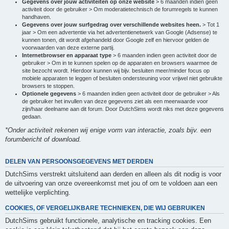
Gegevens over jouw activiteiten op onze website
> 6 maanden indien geen
activiteit door de gebruiker > Om moderatietechnisch de forumregels te kunnen
handhaven.
Gegevens over jouw surfgedrag over verschillende websites heen.
> Tot 1
jaar > Om een advertentie via het advertentienetwerk van Google (Adsense) te
kunnen tonen, dit wordt afgehandeld door Google zelf en hiervoor gelden de
voorwaarden van deze externe partij.
Internetbrowser en apparaat type
> 6 maanden indien geen activiteit door de
gebruiker > Om in te kunnen spelen op de apparaten en browsers waarmee de
site bezocht wordt. Hierdoor kunnen wij bijv. besluiten meer/minder focus op
mobiele apparaten te leggen of besluiten ondersteuning voor vrijwel niet gebruikte
browsers te stoppen.
Optionele gegevens
> 6 maanden indien geen activiteit door de gebruiker > Als
de gebruiker het invullen van deze gegevens ziet als een meerwaarde voor
zijn/haar deelname aan dit forum. Door DutchSims wordt niks met deze gegevens
gedaan.
*Onder activiteit rekenen wij enige vorm van interactie, zoals bijv. een
forumbericht of download.
DELEN VAN PERSOONSGEGEVENS MET DERDEN
DutchSims verstrekt uitsluitend aan derden en alleen als dit nodig is voor
de uitvoering van onze overeenkomst met jou of om te voldoen aan een
wettelijke verplichting.
COOKIES, OF VERGELIJKBARE TECHNIEKEN, DIE WIJ GEBRUIKEN
DutchSims gebruikt functionele, analytische en tracking cookies. Een