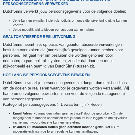
PERSOONSGEGEVENS VERWERKEN
DutchSims verwerkt jouw persoonsgegevens voor de volgende doelen:
Je te kunnen e-mailen indien dit nodig is om onze dienstverlening uit te kunnen
voeren
Je de mogelijkheid te bieden een account aan te maken
GEAUTOMATISEERDE BESLUITVORMING
DutchSims neemt niet op basis van geautomatiseerde verwerkingen
besluiten over zaken die (aanzienlijke) gevolgen kunnen hebben voor
personen. Het gaat hier om besluiten die worden genomen door
computerprogramma's of -systemen, zonder dat daar een mens
(bijvoorbeeld een teamlid van DutchSims) tussen zit.
HOE LANG WE PERSOONSGEGEVENS BEWAREN
DutchSims bewaart je persoonsgegevens niet langer dan strikt nodig is
om de doelen te realiseren waarvoor je gegevens worden verzameld. Wij
hanteren de volgende bewaartermijnen voor de volgende (categorieën)
van persoonsgegevens:
(Categorie) persoonsgegevens > Bewaartermijn > Reden
Email Adres
> 6 maanden indien geen activiteit* door de gebruiker> Om de
mogelijkheid te kunnen aanmelden met je account in te loggen en om bij verlies
van je wachtwoord deze te kunnen herstellen.
IP-adres > 6 maanden indien geen activiteit door de gebruiker
> Om
moderatietechnisch de forumregels te kunnen handhaven.