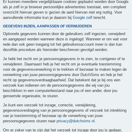
Er kunnen meerdere vergelijkbaare cookies geplaatst worden door Google
als je zelf in je browser persoonlijke advertenties toestaat, een compleet
overzicht hiervan geven is gezien de aard hiervan niet erg nuttig. Voor
aanvullende informatie kun je daarom bij
Google zelf
terecht.
GEGEVENS INZIEN, AANPASSEN OF VERWIJDEREN
Optionele gegevens kunnen door de gebruikers zelf ingezien, verwijderd
en aangepast worden wanneer deze is ingelogd. Wanneer er om wat voor
rede dan ook geen toegang tot het gebruikersaccount meer is dan kan
dezelfde procedure als hieronder beschreven gevolgd worden.
Je hebt het recht om je persoonsgegevens in te zien, te corrigeren of te
verwijderen. Daarnaast heb je het recht om je eventuele toestemming
voor de gegevensverwerking in te trekken of bezwaar te maken tegen de
verwerking van jouw persoonsgegevens door DutchSims en heb je het
recht op gegevensoverdraagbaarheid. Dat betekent dat je bij ons een
verzoek kan indienen om de persoonsgegevens die wij van jou
beschikken in een computerbestand naar jou of een ander, door jou
genoemde organisatie, te sturen.
Je kunt een verzoek tot inzage, correctie, verwijdering,
gegevensoverdraging van je persoonsgegevens of verzoek tot intrekking
van je toestemming of bezwaar op de verwerking van jouw
persoonsgegevens sturen naar
privacy@dutchsims.nl
.
Om er zeker van te zijn dat het verzoek tot inzage door jou is gedaan,