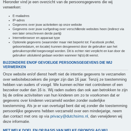
Hieronder vind je een overzicht van de persoonsgegevens die wij
verwerken:
E-mailadres
IP-adres
Gegevens over jouw activiteiten op onze website
Gegevens over jouw surfgedrag over verschillende websites heen (indirect via
een later omschreven derde partij)
Internetbrowser en apparaat type
Optionele gegevens (waaronder maar niet beperkt tot: Facebook profiel,
geboortedatum, en locatie) kunnen desgewenst door de gebruiker aan het
gebruikersprofiel toegevoegd worden. Dit is echter niet verplicht en kan door de
gebruiker uitsluitend gedaan worden wanneer hij/zij dit wenst.
BIJZONDERE EN/OF GEVOELIGE PERSOONSGEGEVENS DIE WIJ
VERWERKEN
Onze website en/of dienst heeft niet de intentie gegevens te verzamelen
over websitebezoekers die jonger zijn dan 16 jaar. Tenzij ze toestemming
hebben van ouders of voogd. We kunnen echter niet controleren of een
bezoeker ouder dan 16 is. Wij raden ouders dan ook aan betrokken te zijn
bij de online activiteiten van hun kinderen om zo te voorkomen dat er
gegevens over kinderen verzameld worden zonder ouderlijke
toestemming. Als je er van overtuigd bent dat wij zonder die toestemming
persoonlijke gegevens hebben verzameld over een minderjarige, neem
dan contact met ons op via
privacy@dutchsims.nl
, dan verwijderen wij
deze informatie.
MET WELK DOEL EN OP BASIS VAN WELKE GRONDSLAG WIJ