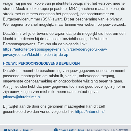
vragen wij jou een kopie van je identiteitsbewijs met het verzoek mee te
sturen. Maak in deze kopie je pasfoto, MRZ (machine readable zone, de
strook met nummers onderaan het paspoort), paspoortnummer en
Burgerservicenummer (BSN) zwart. Dit ter bescherming van je privacy.
We reageren zo snel mogelijk, maar binnen vier weken, op jouw verzoek.
DutchSims wil je er tevens op wijzen dat je de mogelijkheid hebt om een
klacht in te dienen bij de nationale toezichthouder, de Autoriteit
Persoonsgegevens. Dat kan via de volgende link:
https://autoriteitpersoonsgegevens.nl/nl/zelf-doen/gebruik-uw-
privacyrechten/klacht-melden-bij-de-ap
HOE WIJ PERSOONSGEGEVENS BEVEILIGEN
DutchSims neemt de bescherming van jouw gegevens serieus en neemt
passende maatregelen om misbruik, verlies, onbevoegde toegang,
ongewenste openbaarmaking en ongeoorloofde wijziging tegen te gaan.
Als jij het idee hebt dat jouw gegevens toch niet goed beveiligd zijn of er
zijn aanwijzingen van misbruik, neem dan contact op via
privacy@dutchsims.nl
.
Bij twijfel aan de door ons genomen maatregelen kan dit zelf
gecontroleerd worden via de volgende link
https://internet.nl/
Portal
Forum
Over DutchSims
Alle tijden zijn
UTC+02:00