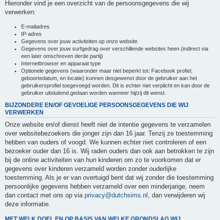
Hieronder vind je een overzicht van de persoonsgegevens die wij
verwerken:
E-mailadres
IP-adres
Gegevens over jouw activiteiten op onze website
Gegevens over jouw surfgedrag over verschillende websites heen (indirect via
een later omschreven derde partij)
Internetbrowser en apparaat type
Optionele gegevens (waaronder maar niet beperkt tot: Facebook profiel,
geboortedatum, en locatie) kunnen desgewenst door de gebruiker aan het
gebruikersprofiel toegevoegd worden. Dit is echter niet verplicht en kan door de
gebruiker uitsluitend gedaan worden wanneer hij/zij dit wenst.
BIJZONDERE EN/OF GEVOELIGE PERSOONSGEGEVENS DIE WIJ
VERWERKEN
Onze website en/of dienst heeft niet de intentie gegevens te verzamelen
over websitebezoekers die jonger zijn dan 16 jaar. Tenzij ze toestemming
hebben van ouders of voogd. We kunnen echter niet controleren of een
bezoeker ouder dan 16 is. Wij raden ouders dan ook aan betrokken te zijn
bij de online activiteiten van hun kinderen om zo te voorkomen dat er
gegevens over kinderen verzameld worden zonder ouderlijke
toestemming. Als je er van overtuigd bent dat wij zonder die toestemming
persoonlijke gegevens hebben verzameld over een minderjarige, neem
dan contact met ons op via
privacy@dutchsims.nl
, dan verwijderen wij
deze informatie.
MET WELK DOEL EN OP BASIS VAN WELKE GRONDSLAG WIJ