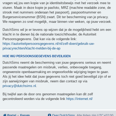
vragen wij jou een kopie van je identiteitsbewijs met het verzoek mee te
sturen. Maak in deze kopie je pasfoto, MRZ (machine readable zone, de
strook met nummers onderaan het paspoort), paspoortnummer en
Burgerservicenummer (BSN) zwart. Dit ter bescherming van je privacy.
We reageren zo snel mogelijk, maar binnen vier weken, op jouw verzoek.
DutchSims wil je er tevens op wijzen dat je de mogelijkheid hebt om een
klacht in te dienen bij de nationale toezichthouder, de Autoriteit
Persoonsgegevens. Dat kan via de volgende link:
https://autoriteitpersoonsgegevens.nl/nl/zelf-doen/gebruik-uw-
privacyrechten/klacht-melden-bij-de-ap
HOE WIJ PERSOONSGEGEVENS BEVEILIGEN
DutchSims neemt de bescherming van jouw gegevens serieus en neemt
passende maatregelen om misbruik, verlies, onbevoegde toegang,
ongewenste openbaarmaking en ongeoorloofde wijziging tegen te gaan.
Als jij het idee hebt dat jouw gegevens toch niet goed beveiligd zijn of er
zijn aanwijzingen van misbruik, neem dan contact op via
privacy@dutchsims.nl
.
Bij twijfel aan de door ons genomen maatregelen kan dit zelf
gecontroleerd worden via de volgende link
https://internet.nl/
Portal
Forum
Over DutchSims
Alle tijden zijn
UTC+02:00