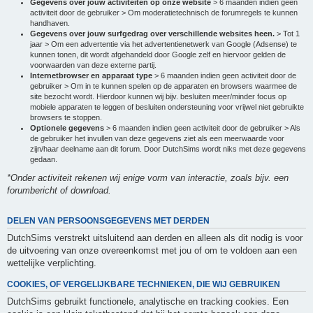
Gegevens over jouw activiteiten op onze website
> 6 maanden indien geen
activiteit door de gebruiker > Om moderatietechnisch de forumregels te kunnen
handhaven.
Gegevens over jouw surfgedrag over verschillende websites heen.
> Tot 1
jaar > Om een advertentie via het advertentienetwerk van Google (Adsense) te
kunnen tonen, dit wordt afgehandeld door Google zelf en hiervoor gelden de
voorwaarden van deze externe partij.
Internetbrowser en apparaat type
> 6 maanden indien geen activiteit door de
gebruiker > Om in te kunnen spelen op de apparaten en browsers waarmee de
site bezocht wordt. Hierdoor kunnen wij bijv. besluiten meer/minder focus op
mobiele apparaten te leggen of besluiten ondersteuning voor vrijwel niet gebruikte
browsers te stoppen.
Optionele gegevens
> 6 maanden indien geen activiteit door de gebruiker > Als
de gebruiker het invullen van deze gegevens ziet als een meerwaarde voor
zijn/haar deelname aan dit forum. Door DutchSims wordt niks met deze gegevens
gedaan.
*Onder activiteit rekenen wij enige vorm van interactie, zoals bijv. een
forumbericht of download.
DELEN VAN PERSOONSGEGEVENS MET DERDEN
DutchSims verstrekt uitsluitend aan derden en alleen als dit nodig is voor
de uitvoering van onze overeenkomst met jou of om te voldoen aan een
wettelijke verplichting.
COOKIES, OF VERGELIJKBARE TECHNIEKEN, DIE WIJ GEBRUIKEN
DutchSims gebruikt functionele, analytische en tracking cookies. Een