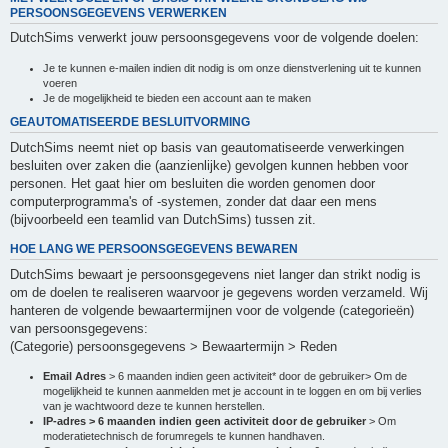
PERSOONSGEGEVENS VERWERKEN
DutchSims verwerkt jouw persoonsgegevens voor de volgende doelen:
Je te kunnen e-mailen indien dit nodig is om onze dienstverlening uit te kunnen
voeren
Je de mogelijkheid te bieden een account aan te maken
GEAUTOMATISEERDE BESLUITVORMING
DutchSims neemt niet op basis van geautomatiseerde verwerkingen
besluiten over zaken die (aanzienlijke) gevolgen kunnen hebben voor
personen. Het gaat hier om besluiten die worden genomen door
computerprogramma's of -systemen, zonder dat daar een mens
(bijvoorbeeld een teamlid van DutchSims) tussen zit.
HOE LANG WE PERSOONSGEGEVENS BEWAREN
DutchSims bewaart je persoonsgegevens niet langer dan strikt nodig is
om de doelen te realiseren waarvoor je gegevens worden verzameld. Wij
hanteren de volgende bewaartermijnen voor de volgende (categorieën)
van persoonsgegevens:
(Categorie) persoonsgegevens > Bewaartermijn > Reden
Email Adres
> 6 maanden indien geen activiteit* door de gebruiker> Om de
mogelijkheid te kunnen aanmelden met je account in te loggen en om bij verlies
van je wachtwoord deze te kunnen herstellen.
IP-adres > 6 maanden indien geen activiteit door de gebruiker
> Om
moderatietechnisch de forumregels te kunnen handhaven.