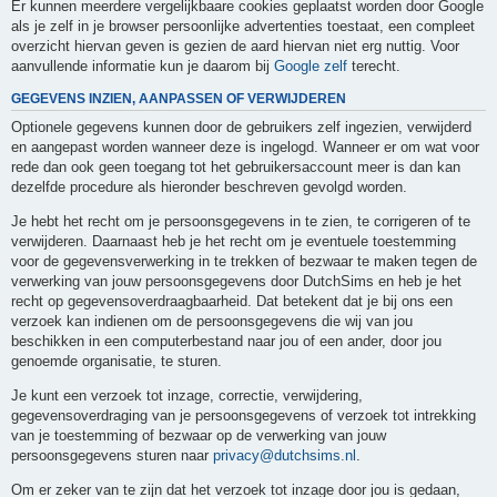
Er kunnen meerdere vergelijkbaare cookies geplaatst worden door Google
als je zelf in je browser persoonlijke advertenties toestaat, een compleet
overzicht hiervan geven is gezien de aard hiervan niet erg nuttig. Voor
aanvullende informatie kun je daarom bij
Google zelf
terecht.
GEGEVENS INZIEN, AANPASSEN OF VERWIJDEREN
Optionele gegevens kunnen door de gebruikers zelf ingezien, verwijderd
en aangepast worden wanneer deze is ingelogd. Wanneer er om wat voor
rede dan ook geen toegang tot het gebruikersaccount meer is dan kan
dezelfde procedure als hieronder beschreven gevolgd worden.
Je hebt het recht om je persoonsgegevens in te zien, te corrigeren of te
verwijderen. Daarnaast heb je het recht om je eventuele toestemming
voor de gegevensverwerking in te trekken of bezwaar te maken tegen de
verwerking van jouw persoonsgegevens door DutchSims en heb je het
recht op gegevensoverdraagbaarheid. Dat betekent dat je bij ons een
verzoek kan indienen om de persoonsgegevens die wij van jou
beschikken in een computerbestand naar jou of een ander, door jou
genoemde organisatie, te sturen.
Je kunt een verzoek tot inzage, correctie, verwijdering,
gegevensoverdraging van je persoonsgegevens of verzoek tot intrekking
van je toestemming of bezwaar op de verwerking van jouw
persoonsgegevens sturen naar
privacy@dutchsims.nl
.
Om er zeker van te zijn dat het verzoek tot inzage door jou is gedaan,