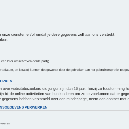
 onze diensten en/of omdat je deze gegevens zelf aan ons verstrekt.
rken:
 een later omschreven derde partij)
tedatum, en locatie) kunnen desgewenst door de gebruiker aan het gebruikersprofiel toegevoe
WERKEN
en over websitebezoekers die jonger zijn dan 16 jaar. Tenzij ze toestemming 
ijn bij de online activiteiten van hun kinderen om zo te voorkomen dat er g
ijke gegevens hebben verzameld over een minderjarige, neem dan contact met 
OONSGEGEVENS VERWERKEN
n voeren