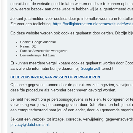
gebruikt om de website goed te laten werken en deze te kunnen optima
jouw eerste bezoek aan onze website hebben wij je al geïnformeerd ov
Je kunt je afmelden voor cookies door je internetbrowser zo in te stell
Zie voor een toelichting:
https://veiliginternetten.nl/themes/situatie/wat-
Op deze website worden ook cookies geplaatst door derden. Dit zijn bij
Cookie: Google Adsense
Naam: IDE
Functie: Advertenties weergeven
Bewaartermijn: Tot 1 jaar
Er kunnen meerdere vergelijkbaare cookies geplaatst worden door Google 
aanvullende informatie kun je daarom bij
Google zelf
terecht.
GEGEVENS INZIEN, AANPASSEN OF VERWIJDEREN
Optionele gegevens kunnen door de gebruikers zelf ingezien, verwijde
dezelfde procedure als hieronder beschreven gevolgd worden.
Je hebt het recht om je persoonsgegevens in te zien, te corrigeren of
verwerking van jouw persoonsgegevens door DutchSims en heb je het r
een computerbestand naar jou of een ander, door jou genoemde organisa
Je kunt een verzoek tot inzage, correctie, verwijdering, gegevensove
privacy@dutchsims.nl
.