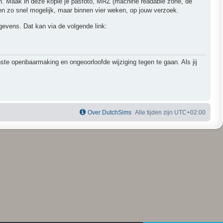
ren. Maak in deze kopie je pasfoto, MRZ (machine readable zone, de
 zo snel mogelijk, maar binnen vier weken, op jouw verzoek.
egevens. Dat kan via de volgende link:
 openbaarmaking en ongeoorloofde wijziging tegen te gaan. Als jij
Over DutchSims
Alle tijden zijn
UTC+02:00