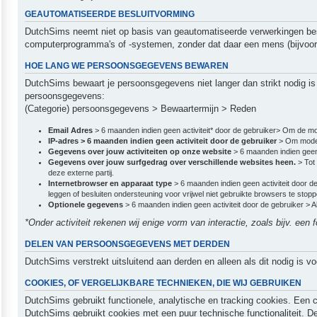
GEAUTOMATISEERDE BESLUITVORMING
DutchSims neemt niet op basis van geautomatiseerde verwerkingen besl
computerprogramma's of -systemen, zonder dat daar een mens (bijvoor
HOE LANG WE PERSOONSGEGEVENS BEWAREN
DutchSims bewaart je persoonsgegevens niet langer dan strikt nodig i
persoonsgegevens:
(Categorie) persoonsgegevens > Bewaartermijn > Reden
Email Adres
> 6 maanden indien geen activiteit* door de gebruiker> Om de mo
IP-adres > 6 maanden indien geen activiteit door de gebruiker
> Om moder
Gegevens over jouw activiteiten op onze website
> 6 maanden indien geen
Gegevens over jouw surfgedrag over verschillende websites heen.
> Tot
deze externe partij.
Internetbrowser en apparaat type
> 6 maanden indien geen activiteit door 
leggen of besluiten ondersteuning voor vrijwel niet gebruikte browsers te stopp
Optionele gegevens
> 6 maanden indien geen activiteit door de gebruiker >
*Onder activiteit rekenen wij enige vorm van interactie, zoals bijv. een
DELEN VAN PERSOONSGEGEVENS MET DERDEN
DutchSims verstrekt uitsluitend aan derden en alleen als dit nodig is v
COOKIES, OF VERGELIJKBARE TECHNIEKEN, DIE WIJ GEBRUIKEN
DutchSims gebruikt functionele, analytische en tracking cookies. Een c
DutchSims gebruikt cookies met een puur technische functionaliteit. D