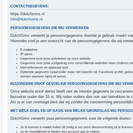
CONTACTGEGEVENS:
https://dutchsims.nl
info@dutchsims.nl
.
PERSOONSGEGEVENS DIE WIJ VERWERKEN
DutchSims verwerkt je persoonsgegevens doordat je gebruik maakt van
Hieronder vind je een overzicht van de persoonsgegevens die wij verwe
E-mailadres
IP-adres
Gegevens over jouw activiteiten op onze website
Gegevens over jouw surfgedrag over verschillende websites heen (indirect via
Internetbrowser en apparaat type
Optionele gegevens (waaronder maar niet beperkt tot: Facebook profiel, geboor
worden wanneer hij/zij dit wenst.
BIJZONDERE EN/OF GEVOELIGE PERSOONSGEGEVENS DIE WIJ VER
Onze website en/of dienst heeft niet de intentie gegevens te verzamel
bezoeker ouder dan 16 is. Wij raden ouders dan ook aan betrokken te z
Als je er van overtuigd bent dat wij zonder die toestemming persoonl
MET WELK DOEL EN OP BASIS VAN WELKE GRONDSLAG WIJ PERS
DutchSims verwerkt jouw persoonsgegevens voor de volgende doelen:
Je te kunnen e-mailen indien dit nodig is om onze dienstverlening uit te kunne
Je de mogelijkheid te bieden een account aan te maken