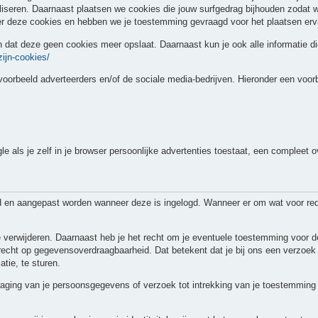
liseren. Daarnaast plaatsen we cookies die jouw surfgedrag bijhouden zodat
er deze cookies en hebben we je toestemming gevraagd voor het plaatsen erv
en dat deze geen cookies meer opslaat. Daarnaast kun je ook alle informatie di
zijn-cookies/
voorbeeld adverteerders en/of de sociale media-bedrijven. Hieronder een voor
als je zelf in je browser persoonlijke advertenties toestaat, een compleet ov
rd en aangepast worden wanneer deze is ingelogd. Wanneer er om wat voor re
 te verwijderen. Daarnaast heb je het recht om je eventuele toestemming voor
echt op gegevensoverdraagbaarheid. Dat betekent dat je bij ons een verzoek
tie, te sturen.
rdraging van je persoonsgegevens of verzoek tot intrekking van je toestemmi