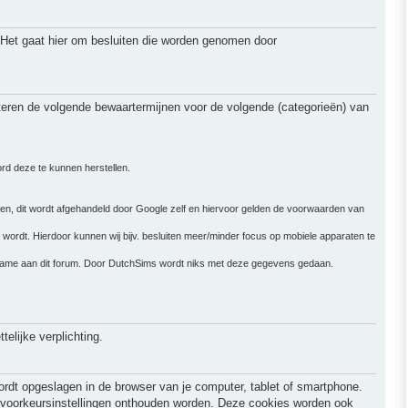
 Het gaat hier om besluiten die worden genomen door
teren de volgende bewaartermijnen voor de volgende (categorieën) van
ord deze te kunnen herstellen.
.
nen, dit wordt afgehandeld door Google zelf en hiervoor gelden de voorwaarden van
wordt. Hierdoor kunnen wij bijv. besluiten meer/minder focus op mobiele apparaten te
elname aan dit forum. Door DutchSims wordt niks met deze gegevens gedaan.
elijke verplichting.
ordt opgeslagen in de browser van je computer, tablet of smartphone.
w voorkeursinstellingen onthouden worden. Deze cookies worden ook