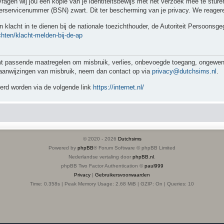
 vragen wij jou een kopie van je identiteitsbewijs met het verzoek mee te stu
servicenummer (BSN) zwart. Dit ter bescherming van je privacy. We reageren
 klacht in te dienen bij de nationale toezichthouder, de Autoriteit Persoonsg
chten/klacht-melden-bij-de-ap
assende maatregelen om misbruik, verlies, onbevoegde toegang, ongewenste
jn aanwijzingen van misbruik, neem dan contact op via
privacy@dutchsims.nl
.
eerd worden via de volgende link
https://internet.nl/
© 2020 -
2026
Dutchsims
Powered by
phpBB
® Forum Software © phpBB Limited
Nederlandse vertaling door
phpBB.nl
.
phpBB Two Factor Authentication ©
paul999
Privacy
|
Gebruikersvoorwaarden
Time: 0.358s
| Peak Memory Usage: 2.68 MiB | GZIP: On |
Queries: 10