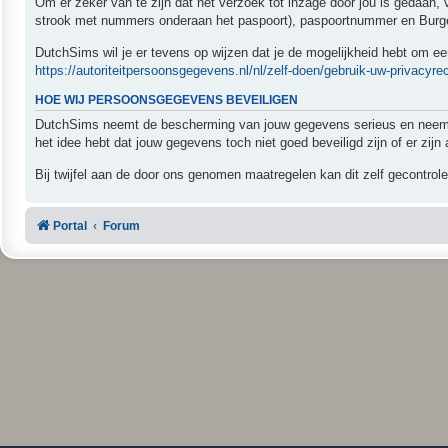
Om er zeker van te zijn dat het verzoek tot inzage door jou is gedaan,
strook met nummers onderaan het paspoort), paspoortnummer en Burger
DutchSims wil je er tevens op wijzen dat je de mogelijkheid hebt om een
https://autoriteitpersoonsgegevens.nl/nl/zelf-doen/gebruik-uw-privacyre
HOE WIJ PERSOONSGEGEVENS BEVEILIGEN
DutchSims neemt de bescherming van jouw gegevens serieus en neemt p
het idee hebt dat jouw gegevens toch niet goed beveiligd zijn of er zi
Bij twijfel aan de door ons genomen maatregelen kan dit zelf gecontrol
Portal
Forum