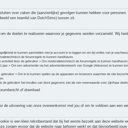
uiten over zaken die (aanzienlijke) gevolgen kunnen hebben voor personen.
beeld een teamlid van DutchSims) tussen zit.
s om de doelen te realiseren waarvoor je gegevens worden verzameld. Wij han
gelijkheid te kunnen aanmelden met je account in te loggen en om bij verlies van je wachtwo
atietechnisch de forumregels te kunnen handhaven.
 activiteit door de gebruiker > Om moderatietechnisch de forumregels te kunnen handhaven
 1 jaar > Om een advertentie via het advertentienetwerk van Google (Adsense) te kunnen to
de gebruiker > Om in te kunnen spelen op de apparaten en browsers waarmee de site bezocht 
en.
 Als de gebruiker het invullen van deze gegevens ziet als een meerwaarde voor zijn/haar de
 forumbericht of download.
oor de uitvoering van onze overeenkomst met jou of om te voldoen aan een wett
ookie is een klein tekstbestand dat bij het eerste bezoek aan deze website w
eze zorgen ervoor dat de website naar behoren werkt en dat bijvoorbeeld jou