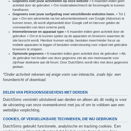
Gegevens over jouw activiteiten op onze website
> 6 maanden indien geen
activiteit door de gebruiker > Om moderatietechnisch de forumregels te kunnen
handhaven.
Gegevens over jouw surfgedrag over verschillende websites heen.
> Tot 1
jaar > Om een advertentie via het advertentienetwerk van Google (Adsense) te
kunnen tonen, dit wordt afgehandeld door Google zelf en hiervoor gelden de
voorwaarden van deze externe partij.
Internetbrowser en apparaat type
> 6 maanden indien geen activiteit door de
gebruiker > Om in te kunnen spelen op de apparaten en browsers waarmee de
site bezocht wordt. Hierdoor kunnen wij bijv. besluiten meer/minder focus op
mobiele apparaten te leggen of besluiten ondersteuning voor vrijwel niet gebruikte
browsers te stoppen.
Optionele gegevens
> 6 maanden indien geen activiteit door de gebruiker > Als
de gebruiker het invullen van deze gegevens ziet als een meerwaarde voor
zijn/haar deelname aan dit forum. Door DutchSims wordt niks met deze gegevens
gedaan.
*Onder activiteit rekenen wij enige vorm van interactie, zoals bijv. een
forumbericht of download.
DELEN VAN PERSOONSGEGEVENS MET DERDEN
DutchSims verstrekt uitsluitend aan derden en alleen als dit nodig is voor
de uitvoering van onze overeenkomst met jou of om te voldoen aan een
wettelijke verplichting.
COOKIES, OF VERGELIJKBARE TECHNIEKEN, DIE WIJ GEBRUIKEN
DutchSims gebruikt functionele, analytische en tracking cookies. Een