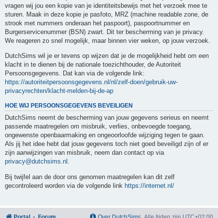
vragen wij jou een kopie van je identiteitsbewijs met het verzoek mee te
sturen. Maak in deze kopie je pasfoto, MRZ (machine readable zone, de
strook met nummers onderaan het paspoort), paspoortnummer en
Burgerservicenummer (BSN) zwart. Dit ter bescherming van je privacy.
We reageren zo snel mogelijk, maar binnen vier weken, op jouw verzoek.
DutchSims wil je er tevens op wijzen dat je de mogelijkheid hebt om een
klacht in te dienen bij de nationale toezichthouder, de Autoriteit
Persoonsgegevens. Dat kan via de volgende link:
https://autoriteitpersoonsgegevens.nl/nl/zelf-doen/gebruik-uw-
privacyrechten/klacht-melden-bij-de-ap
HOE WIJ PERSOONSGEGEVENS BEVEILIGEN
DutchSims neemt de bescherming van jouw gegevens serieus en neemt
passende maatregelen om misbruik, verlies, onbevoegde toegang,
ongewenste openbaarmaking en ongeoorloofde wijziging tegen te gaan.
Als jij het idee hebt dat jouw gegevens toch niet goed beveiligd zijn of er
zijn aanwijzingen van misbruik, neem dan contact op via
privacy@dutchsims.nl
.
Bij twijfel aan de door ons genomen maatregelen kan dit zelf
gecontroleerd worden via de volgende link
https://internet.nl/
Portal
Forum
Over DutchSims
Alle tijden zijn
UTC+02:00