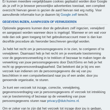
Er kunnen meerdere vergelijkbaare cookies geplaatst worden door Google
als je zelf in je browser persoonlijke advertenties toestaat, een compleet
overzicht hiervan geven is gezien de aard hiervan niet erg nuttig. Voor
aanvullende informatie kun je daarom bij
Google zelf
terecht.
GEGEVENS INZIEN, AANPASSEN OF VERWIJDEREN
Optionele gegevens kunnen door de gebruikers zelf ingezien, verwijderd
en aangepast worden wanneer deze is ingelogd. Wanneer er om wat voor
rede dan ook geen toegang tot het gebruikersaccount meer is dan kan
dezelfde procedure als hieronder beschreven gevolgd worden.
Je hebt het recht om je persoonsgegevens in te zien, te corrigeren of te
verwijderen. Daarnaast heb je het recht om je eventuele toestemming
voor de gegevensverwerking in te trekken of bezwaar te maken tegen de
verwerking van jouw persoonsgegevens door DutchSims en heb je het
recht op gegevensoverdraagbaarheid. Dat betekent dat je bij ons een
verzoek kan indienen om de persoonsgegevens die wij van jou
beschikken in een computerbestand naar jou of een ander, door jou
genoemde organisatie, te sturen.
Je kunt een verzoek tot inzage, correctie, verwijdering,
gegevensoverdraging van je persoonsgegevens of verzoek tot intrekking
van je toestemming of bezwaar op de verwerking van jouw
persoonsgegevens sturen naar
privacy@dutchsims.nl
.
Om er zeker van te zijn dat het verzoek tot inzage door jou is gedaan,