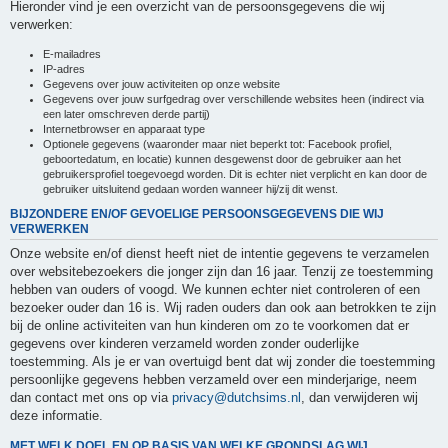
Hieronder vind je een overzicht van de persoonsgegevens die wij
verwerken:
E-mailadres
IP-adres
Gegevens over jouw activiteiten op onze website
Gegevens over jouw surfgedrag over verschillende websites heen (indirect via
een later omschreven derde partij)
Internetbrowser en apparaat type
Optionele gegevens (waaronder maar niet beperkt tot: Facebook profiel,
geboortedatum, en locatie) kunnen desgewenst door de gebruiker aan het
gebruikersprofiel toegevoegd worden. Dit is echter niet verplicht en kan door de
gebruiker uitsluitend gedaan worden wanneer hij/zij dit wenst.
BIJZONDERE EN/OF GEVOELIGE PERSOONSGEGEVENS DIE WIJ
VERWERKEN
Onze website en/of dienst heeft niet de intentie gegevens te verzamelen
over websitebezoekers die jonger zijn dan 16 jaar. Tenzij ze toestemming
hebben van ouders of voogd. We kunnen echter niet controleren of een
bezoeker ouder dan 16 is. Wij raden ouders dan ook aan betrokken te zijn
bij de online activiteiten van hun kinderen om zo te voorkomen dat er
gegevens over kinderen verzameld worden zonder ouderlijke
toestemming. Als je er van overtuigd bent dat wij zonder die toestemming
persoonlijke gegevens hebben verzameld over een minderjarige, neem
dan contact met ons op via
privacy@dutchsims.nl
, dan verwijderen wij
deze informatie.
MET WELK DOEL EN OP BASIS VAN WELKE GRONDSLAG WIJ