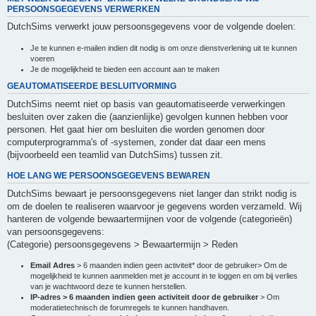
PERSOONSGEGEVENS VERWERKEN
DutchSims verwerkt jouw persoonsgegevens voor de volgende doelen:
Je te kunnen e-mailen indien dit nodig is om onze dienstverlening uit te kunnen
voeren
Je de mogelijkheid te bieden een account aan te maken
GEAUTOMATISEERDE BESLUITVORMING
DutchSims neemt niet op basis van geautomatiseerde verwerkingen
besluiten over zaken die (aanzienlijke) gevolgen kunnen hebben voor
personen. Het gaat hier om besluiten die worden genomen door
computerprogramma's of -systemen, zonder dat daar een mens
(bijvoorbeeld een teamlid van DutchSims) tussen zit.
HOE LANG WE PERSOONSGEGEVENS BEWAREN
DutchSims bewaart je persoonsgegevens niet langer dan strikt nodig is
om de doelen te realiseren waarvoor je gegevens worden verzameld. Wij
hanteren de volgende bewaartermijnen voor de volgende (categorieën)
van persoonsgegevens:
(Categorie) persoonsgegevens > Bewaartermijn > Reden
Email Adres
> 6 maanden indien geen activiteit* door de gebruiker> Om de
mogelijkheid te kunnen aanmelden met je account in te loggen en om bij verlies
van je wachtwoord deze te kunnen herstellen.
IP-adres > 6 maanden indien geen activiteit door de gebruiker
> Om
moderatietechnisch de forumregels te kunnen handhaven.