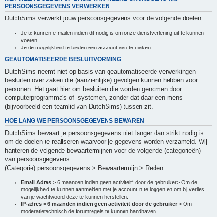
PERSOONSGEGEVENS VERWERKEN
DutchSims verwerkt jouw persoonsgegevens voor de volgende doelen:
Je te kunnen e-mailen indien dit nodig is om onze dienstverlening uit te kunnen
voeren
Je de mogelijkheid te bieden een account aan te maken
GEAUTOMATISEERDE BESLUITVORMING
DutchSims neemt niet op basis van geautomatiseerde verwerkingen
besluiten over zaken die (aanzienlijke) gevolgen kunnen hebben voor
personen. Het gaat hier om besluiten die worden genomen door
computerprogramma's of -systemen, zonder dat daar een mens
(bijvoorbeeld een teamlid van DutchSims) tussen zit.
HOE LANG WE PERSOONSGEGEVENS BEWAREN
DutchSims bewaart je persoonsgegevens niet langer dan strikt nodig is
om de doelen te realiseren waarvoor je gegevens worden verzameld. Wij
hanteren de volgende bewaartermijnen voor de volgende (categorieën)
van persoonsgegevens:
(Categorie) persoonsgegevens > Bewaartermijn > Reden
Email Adres
> 6 maanden indien geen activiteit* door de gebruiker> Om de
mogelijkheid te kunnen aanmelden met je account in te loggen en om bij verlies
van je wachtwoord deze te kunnen herstellen.
IP-adres > 6 maanden indien geen activiteit door de gebruiker
> Om
moderatietechnisch de forumregels te kunnen handhaven.