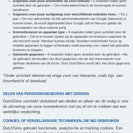
Gegevens over jouw activiteiten op onze website
> 6 maanden indien geen
activiteit door de gebruiker > Om moderatietechnisch de forumregels te kunnen
handhaven.
Gegevens over jouw surfgedrag over verschillende websites heen.
> Tot 1
jaar > Om een advertentie via het advertentienetwerk van Google (Adsense) te
kunnen tonen, dit wordt afgehandeld door Google zelf en hiervoor gelden de
voorwaarden van deze externe partij.
Internetbrowser en apparaat type
> 6 maanden indien geen activiteit door de
gebruiker > Om in te kunnen spelen op de apparaten en browsers waarmee de
site bezocht wordt. Hierdoor kunnen wij bijv. besluiten meer/minder focus op
mobiele apparaten te leggen of besluiten ondersteuning voor vrijwel niet gebruikte
browsers te stoppen.
Optionele gegevens
> 6 maanden indien geen activiteit door de gebruiker > Als
de gebruiker het invullen van deze gegevens ziet als een meerwaarde voor
zijn/haar deelname aan dit forum. Door DutchSims wordt niks met deze gegevens
gedaan.
*Onder activiteit rekenen wij enige vorm van interactie, zoals bijv. een
forumbericht of download.
DELEN VAN PERSOONSGEGEVENS MET DERDEN
DutchSims verstrekt uitsluitend aan derden en alleen als dit nodig is voor
de uitvoering van onze overeenkomst met jou of om te voldoen aan een
wettelijke verplichting.
COOKIES, OF VERGELIJKBARE TECHNIEKEN, DIE WIJ GEBRUIKEN
DutchSims gebruikt functionele, analytische en tracking cookies. Een