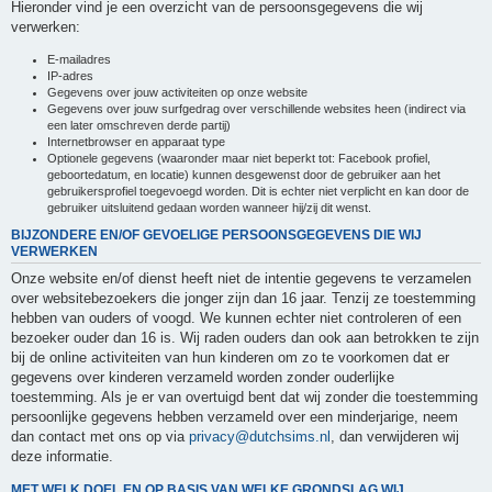
Hieronder vind je een overzicht van de persoonsgegevens die wij
verwerken:
E-mailadres
IP-adres
Gegevens over jouw activiteiten op onze website
Gegevens over jouw surfgedrag over verschillende websites heen (indirect via
een later omschreven derde partij)
Internetbrowser en apparaat type
Optionele gegevens (waaronder maar niet beperkt tot: Facebook profiel,
geboortedatum, en locatie) kunnen desgewenst door de gebruiker aan het
gebruikersprofiel toegevoegd worden. Dit is echter niet verplicht en kan door de
gebruiker uitsluitend gedaan worden wanneer hij/zij dit wenst.
BIJZONDERE EN/OF GEVOELIGE PERSOONSGEGEVENS DIE WIJ
VERWERKEN
Onze website en/of dienst heeft niet de intentie gegevens te verzamelen
over websitebezoekers die jonger zijn dan 16 jaar. Tenzij ze toestemming
hebben van ouders of voogd. We kunnen echter niet controleren of een
bezoeker ouder dan 16 is. Wij raden ouders dan ook aan betrokken te zijn
bij de online activiteiten van hun kinderen om zo te voorkomen dat er
gegevens over kinderen verzameld worden zonder ouderlijke
toestemming. Als je er van overtuigd bent dat wij zonder die toestemming
persoonlijke gegevens hebben verzameld over een minderjarige, neem
dan contact met ons op via
privacy@dutchsims.nl
, dan verwijderen wij
deze informatie.
MET WELK DOEL EN OP BASIS VAN WELKE GRONDSLAG WIJ