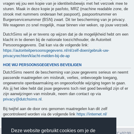
vragen wij jou een kopie van je identiteitsbewijs met het verzoek mee te
sturen. Maak in deze kopie je pasfoto, MRZ (machine readable zone, de
strook met nummers onderaan het paspoort), paspoortnummer en
Burgerservicenummer (BSN) zwart. Dit ter bescherming van je privacy.
We reageren zo snel mogelijk, maar binnen vier weken, op jouw verzoek.
DutchSims wil je er tevens op wijzen dat je de mogelijkheid hebt om een
klacht in te dienen bij de nationale toezichthouder, de Autoriteit
Persoonsgegevens. Dat kan via de volgende link:
https://autoriteitpersoonsgegevens.nl/nl/zelf-doen/gebruik-uw-
privacyrechten/klacht-melden-bij-de-ap
HOE WIJ PERSOONSGEGEVENS BEVEILIGEN
DutchSims neemt de bescherming van jouw gegevens serieus en neemt
passende maatregelen om misbruik, verlies, onbevoegde toegang,
ongewenste openbaarmaking en ongeoorloofde wijziging tegen te gaan.
Als jij het idee hebt dat jouw gegevens toch niet goed beveiligd zijn of er
zijn aanwijzingen van misbruik, neem dan contact op via
privacy@dutchsims.nl
.
Bij twijfel aan de door ons genomen maatregelen kan dit zelf
gecontroleerd worden via de volgende link
https://internet.nl/
Deze website gebruikt cookies om je de
Portal
Forum
Over DutchSims
Alle tijden zijn
UTC+02:00