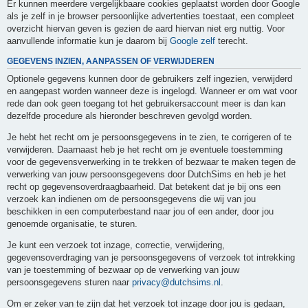
Er kunnen meerdere vergelijkbaare cookies geplaatst worden door Google
als je zelf in je browser persoonlijke advertenties toestaat, een compleet
overzicht hiervan geven is gezien de aard hiervan niet erg nuttig. Voor
aanvullende informatie kun je daarom bij
Google zelf
terecht.
GEGEVENS INZIEN, AANPASSEN OF VERWIJDEREN
Optionele gegevens kunnen door de gebruikers zelf ingezien, verwijderd
en aangepast worden wanneer deze is ingelogd. Wanneer er om wat voor
rede dan ook geen toegang tot het gebruikersaccount meer is dan kan
dezelfde procedure als hieronder beschreven gevolgd worden.
Je hebt het recht om je persoonsgegevens in te zien, te corrigeren of te
verwijderen. Daarnaast heb je het recht om je eventuele toestemming
voor de gegevensverwerking in te trekken of bezwaar te maken tegen de
verwerking van jouw persoonsgegevens door DutchSims en heb je het
recht op gegevensoverdraagbaarheid. Dat betekent dat je bij ons een
verzoek kan indienen om de persoonsgegevens die wij van jou
beschikken in een computerbestand naar jou of een ander, door jou
genoemde organisatie, te sturen.
Je kunt een verzoek tot inzage, correctie, verwijdering,
gegevensoverdraging van je persoonsgegevens of verzoek tot intrekking
van je toestemming of bezwaar op de verwerking van jouw
persoonsgegevens sturen naar
privacy@dutchsims.nl
.
Om er zeker van te zijn dat het verzoek tot inzage door jou is gedaan,