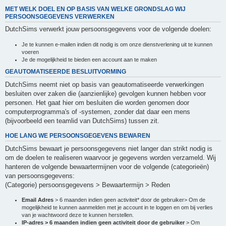
MET WELK DOEL EN OP BASIS VAN WELKE GRONDSLAG WIJ
PERSOONSGEGEVENS VERWERKEN
DutchSims verwerkt jouw persoonsgegevens voor de volgende doelen:
Je te kunnen e-mailen indien dit nodig is om onze dienstverlening uit te kunnen
voeren
Je de mogelijkheid te bieden een account aan te maken
GEAUTOMATISEERDE BESLUITVORMING
DutchSims neemt niet op basis van geautomatiseerde verwerkingen
besluiten over zaken die (aanzienlijke) gevolgen kunnen hebben voor
personen. Het gaat hier om besluiten die worden genomen door
computerprogramma's of -systemen, zonder dat daar een mens
(bijvoorbeeld een teamlid van DutchSims) tussen zit.
HOE LANG WE PERSOONSGEGEVENS BEWAREN
DutchSims bewaart je persoonsgegevens niet langer dan strikt nodig is
om de doelen te realiseren waarvoor je gegevens worden verzameld. Wij
hanteren de volgende bewaartermijnen voor de volgende (categorieën)
van persoonsgegevens:
(Categorie) persoonsgegevens > Bewaartermijn > Reden
Email Adres
> 6 maanden indien geen activiteit* door de gebruiker> Om de
mogelijkheid te kunnen aanmelden met je account in te loggen en om bij verlies
van je wachtwoord deze te kunnen herstellen.
IP-adres > 6 maanden indien geen activiteit door de gebruiker
> Om