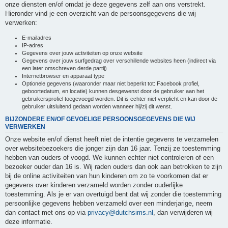
onze diensten en/of omdat je deze gegevens zelf aan ons verstrekt.
Hieronder vind je een overzicht van de persoonsgegevens die wij
verwerken:
E-mailadres
IP-adres
Gegevens over jouw activiteiten op onze website
Gegevens over jouw surfgedrag over verschillende websites heen (indirect via
een later omschreven derde partij)
Internetbrowser en apparaat type
Optionele gegevens (waaronder maar niet beperkt tot: Facebook profiel,
geboortedatum, en locatie) kunnen desgewenst door de gebruiker aan het
gebruikersprofiel toegevoegd worden. Dit is echter niet verplicht en kan door de
gebruiker uitsluitend gedaan worden wanneer hij/zij dit wenst.
BIJZONDERE EN/OF GEVOELIGE PERSOONSGEGEVENS DIE WIJ
VERWERKEN
Onze website en/of dienst heeft niet de intentie gegevens te verzamelen
over websitebezoekers die jonger zijn dan 16 jaar. Tenzij ze toestemming
hebben van ouders of voogd. We kunnen echter niet controleren of een
bezoeker ouder dan 16 is. Wij raden ouders dan ook aan betrokken te zijn
bij de online activiteiten van hun kinderen om zo te voorkomen dat er
gegevens over kinderen verzameld worden zonder ouderlijke
toestemming. Als je er van overtuigd bent dat wij zonder die toestemming
persoonlijke gegevens hebben verzameld over een minderjarige, neem
dan contact met ons op via
privacy@dutchsims.nl
, dan verwijderen wij
deze informatie.