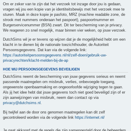
Om er zeker van te zijn dat het verzoek tot inzage door jou is gedaan,
vragen wij jou een kopie van je identiteitsbewijs met het verzoek mee te
sturen. Maak in deze kopie je pasfoto, MRZ (machine readable zone, de
strook met nummers onderaan het paspoort), paspoortnummer en
Burgerservicenummer (BSN) zwart. Dit ter bescherming van je privacy.
We reageren zo snel mogelijk, maar binnen vier weken, op jouw verzoek.
DutchSims wil je er tevens op wijzen dat je de mogelijkheid hebt om een
klacht in te dienen bij de nationale toezichthouder, de Autoriteit
Persoonsgegevens. Dat kan via de volgende link:
https://autoriteitpersoonsgegevens.nl/nl/zelf-doen/gebruik-uw-
privacyrechten/klacht-melden-bij-de-ap
HOE WIJ PERSOONSGEGEVENS BEVEILIGEN
DutchSims neemt de bescherming van jouw gegevens serieus en neemt
passende maatregelen om misbruik, verlies, onbevoegde toegang,
ongewenste openbaarmaking en ongeoorloofde wijziging tegen te gaan.
Als jij het idee hebt dat jouw gegevens toch niet goed beveiligd zijn of er
zijn aanwijzingen van misbruik, neem dan contact op via
privacy@dutchsims.nl
.
Bij twijfel aan de door ons genomen maatregelen kan dit zelf
gecontroleerd worden via de volgende link
https://internet.nl/
Je gaat akkoord met de regels die zijn samengesteld door de beheerders