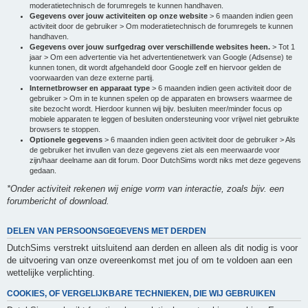
moderatietechnisch de forumregels te kunnen handhaven.
Gegevens over jouw activiteiten op onze website
> 6 maanden indien geen
activiteit door de gebruiker > Om moderatietechnisch de forumregels te kunnen
handhaven.
Gegevens over jouw surfgedrag over verschillende websites heen.
> Tot 1
jaar > Om een advertentie via het advertentienetwerk van Google (Adsense) te
kunnen tonen, dit wordt afgehandeld door Google zelf en hiervoor gelden de
voorwaarden van deze externe partij.
Internetbrowser en apparaat type
> 6 maanden indien geen activiteit door de
gebruiker > Om in te kunnen spelen op de apparaten en browsers waarmee de
site bezocht wordt. Hierdoor kunnen wij bijv. besluiten meer/minder focus op
mobiele apparaten te leggen of besluiten ondersteuning voor vrijwel niet gebruikte
browsers te stoppen.
Optionele gegevens
> 6 maanden indien geen activiteit door de gebruiker > Als
de gebruiker het invullen van deze gegevens ziet als een meerwaarde voor
zijn/haar deelname aan dit forum. Door DutchSims wordt niks met deze gegevens
gedaan.
*Onder activiteit rekenen wij enige vorm van interactie, zoals bijv. een
forumbericht of download.
DELEN VAN PERSOONSGEGEVENS MET DERDEN
DutchSims verstrekt uitsluitend aan derden en alleen als dit nodig is voor
de uitvoering van onze overeenkomst met jou of om te voldoen aan een
wettelijke verplichting.
COOKIES, OF VERGELIJKBARE TECHNIEKEN, DIE WIJ GEBRUIKEN