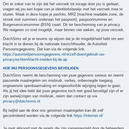
Om er zeker van te zijn dat het verzoek tot inzage door jou is gedaan,
vragen wij jou een kopie van je identiteitsbewijs met het verzoek mee te
sturen. Maak in deze kopie je pasfoto, MRZ (machine readable zone, de
strook met nummers onderaan het paspoort), paspoortnummer en
Burgerservicenummer (BSN) zwart. Dit ter bescherming van je privacy.
We reageren zo snel mogelijk, maar binnen vier weken, op jouw verzoek.
DutchSims wil je er tevens op wijzen dat je de mogelijkheid hebt om een
klacht in te dienen bij de nationale toezichthouder, de Autoriteit
Persoonsgegevens. Dat kan via de volgende link:
https://autoriteitpersoonsgegevens.nl/nl/zelf-doen/gebruik-uw-
privacyrechten/klacht-melden-bij-de-ap
HOE WIJ PERSOONSGEGEVENS BEVEILIGEN
DutchSims neemt de bescherming van jouw gegevens serieus en neemt
passende maatregelen om misbruik, verlies, onbevoegde toegang,
ongewenste openbaarmaking en ongeoorloofde wijziging tegen te gaan.
Als jij het idee hebt dat jouw gegevens toch niet goed beveiligd zijn of er
zijn aanwijzingen van misbruik, neem dan contact op via
privacy@dutchsims.nl
.
Bij twijfel aan de door ons genomen maatregelen kan dit zelf
gecontroleerd worden via de volgende link
https://internet.nl/
Je gaat akkoord met de regels die zijn samengesteld door de beheerders