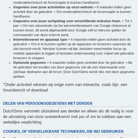
moderatietechnisch de forumregels te kunnen handhaven.
Gegevens over jouw activiteiten op onze website
> 6 maanden indien geen
activiteit door de gebruiker > Om moderatietechnisch de forumregels te kunnen
handhaven.
Gegevens over jouw surfgedrag over verschillende websites heen.
> Tot 1
jaar > Om een advertentie via het advertentienetwerk van Google (Adsense) te
kunnen tonen, dit wordt afgehandeld door Google zelf en hiervoor gelden de
voorwaarden van deze externe partij.
Internetbrowser en apparaat type
> 6 maanden indien geen activiteit door de
gebruiker > Om in te kunnen spelen op de apparaten en browsers waarmee de
site bezocht wordt. Hierdoor kunnen wij bijv. besluiten meer/minder focus op
mobiele apparaten te leggen of besluiten ondersteuning voor vrijwel niet gebruikte
browsers te stoppen.
Optionele gegevens
> 6 maanden indien geen activiteit door de gebruiker > Als
de gebruiker het invullen van deze gegevens ziet als een meerwaarde voor
zijn/haar deelname aan dit forum. Door DutchSims wordt niks met deze gegevens
gedaan.
*Onder activiteit rekenen wij enige vorm van interactie, zoals bijv. een
forumbericht of download.
DELEN VAN PERSOONSGEGEVENS MET DERDEN
DutchSims verstrekt uitsluitend aan derden en alleen als dit nodig is voor
de uitvoering van onze overeenkomst met jou of om te voldoen aan een
wettelijke verplichting.
COOKIES, OF VERGELIJKBARE TECHNIEKEN, DIE WIJ GEBRUIKEN