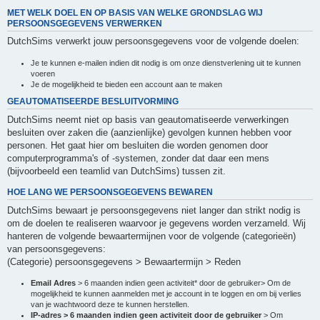
MET WELK DOEL EN OP BASIS VAN WELKE GRONDSLAG WIJ
PERSOONSGEGEVENS VERWERKEN
DutchSims verwerkt jouw persoonsgegevens voor de volgende doelen:
Je te kunnen e-mailen indien dit nodig is om onze dienstverlening uit te kunnen
voeren
Je de mogelijkheid te bieden een account aan te maken
GEAUTOMATISEERDE BESLUITVORMING
DutchSims neemt niet op basis van geautomatiseerde verwerkingen
besluiten over zaken die (aanzienlijke) gevolgen kunnen hebben voor
personen. Het gaat hier om besluiten die worden genomen door
computerprogramma's of -systemen, zonder dat daar een mens
(bijvoorbeeld een teamlid van DutchSims) tussen zit.
HOE LANG WE PERSOONSGEGEVENS BEWAREN
DutchSims bewaart je persoonsgegevens niet langer dan strikt nodig is
om de doelen te realiseren waarvoor je gegevens worden verzameld. Wij
hanteren de volgende bewaartermijnen voor de volgende (categorieën)
van persoonsgegevens:
(Categorie) persoonsgegevens > Bewaartermijn > Reden
Email Adres
> 6 maanden indien geen activiteit* door de gebruiker> Om de
mogelijkheid te kunnen aanmelden met je account in te loggen en om bij verlies
van je wachtwoord deze te kunnen herstellen.
IP-adres > 6 maanden indien geen activiteit door de gebruiker
> Om