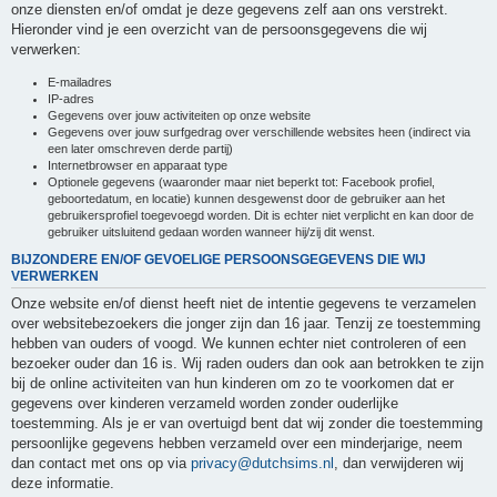
onze diensten en/of omdat je deze gegevens zelf aan ons verstrekt.
Hieronder vind je een overzicht van de persoonsgegevens die wij
verwerken:
E-mailadres
IP-adres
Gegevens over jouw activiteiten op onze website
Gegevens over jouw surfgedrag over verschillende websites heen (indirect via
een later omschreven derde partij)
Internetbrowser en apparaat type
Optionele gegevens (waaronder maar niet beperkt tot: Facebook profiel,
geboortedatum, en locatie) kunnen desgewenst door de gebruiker aan het
gebruikersprofiel toegevoegd worden. Dit is echter niet verplicht en kan door de
gebruiker uitsluitend gedaan worden wanneer hij/zij dit wenst.
BIJZONDERE EN/OF GEVOELIGE PERSOONSGEGEVENS DIE WIJ
VERWERKEN
Onze website en/of dienst heeft niet de intentie gegevens te verzamelen
over websitebezoekers die jonger zijn dan 16 jaar. Tenzij ze toestemming
hebben van ouders of voogd. We kunnen echter niet controleren of een
bezoeker ouder dan 16 is. Wij raden ouders dan ook aan betrokken te zijn
bij de online activiteiten van hun kinderen om zo te voorkomen dat er
gegevens over kinderen verzameld worden zonder ouderlijke
toestemming. Als je er van overtuigd bent dat wij zonder die toestemming
persoonlijke gegevens hebben verzameld over een minderjarige, neem
dan contact met ons op via
privacy@dutchsims.nl
, dan verwijderen wij
deze informatie.