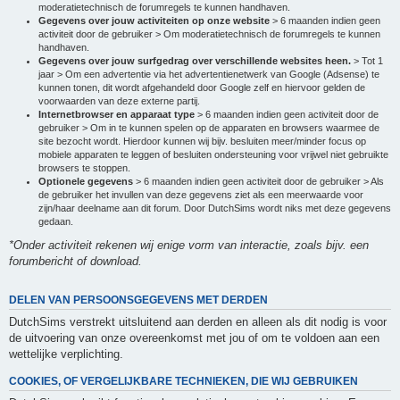
moderatietechnisch de forumregels te kunnen handhaven.
Gegevens over jouw activiteiten op onze website
> 6 maanden indien geen
activiteit door de gebruiker > Om moderatietechnisch de forumregels te kunnen
handhaven.
Gegevens over jouw surfgedrag over verschillende websites heen.
> Tot 1
jaar > Om een advertentie via het advertentienetwerk van Google (Adsense) te
kunnen tonen, dit wordt afgehandeld door Google zelf en hiervoor gelden de
voorwaarden van deze externe partij.
Internetbrowser en apparaat type
> 6 maanden indien geen activiteit door de
gebruiker > Om in te kunnen spelen op de apparaten en browsers waarmee de
site bezocht wordt. Hierdoor kunnen wij bijv. besluiten meer/minder focus op
mobiele apparaten te leggen of besluiten ondersteuning voor vrijwel niet gebruikte
browsers te stoppen.
Optionele gegevens
> 6 maanden indien geen activiteit door de gebruiker > Als
de gebruiker het invullen van deze gegevens ziet als een meerwaarde voor
zijn/haar deelname aan dit forum. Door DutchSims wordt niks met deze gegevens
gedaan.
*Onder activiteit rekenen wij enige vorm van interactie, zoals bijv. een
forumbericht of download.
DELEN VAN PERSOONSGEGEVENS MET DERDEN
DutchSims verstrekt uitsluitend aan derden en alleen als dit nodig is voor
de uitvoering van onze overeenkomst met jou of om te voldoen aan een
wettelijke verplichting.
COOKIES, OF VERGELIJKBARE TECHNIEKEN, DIE WIJ GEBRUIKEN