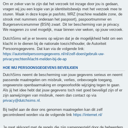
Om er zeker van te zijn dat het verzoek tot inzage door jou is gedaan,
vragen wij jou een kopie van je identiteitsbewijs met het verzoek mee te
sturen. Maak in deze kopie je pasfoto, MRZ (machine readable zone, de
strook met nummers onderaan het paspoort), paspoortnummer en
Burgerservicenummer (BSN) zwart. Dit ter bescherming van je privacy.
We reageren zo snel mogelijk, maar binnen vier weken, op jouw verzoek.
DutchSims wil je er tevens op wijzen dat je de mogelijkheid hebt om een
klacht in te dienen bij de nationale toezichthouder, de Autoriteit
Persoonsgegevens. Dat kan via de volgende link:
https://autoriteitpersoonsgegevens.nl/nl/zelf-doen/gebruik-uw-
privacyrechten/klacht-melden-bij-de-ap
HOE WIJ PERSOONSGEGEVENS BEVEILIGEN
DutchSims neemt de bescherming van jouw gegevens serieus en neemt
passende maatregelen om misbruik, verlies, onbevoegde toegang,
ongewenste openbaarmaking en ongeoorloofde wijziging tegen te gaan.
Als jij het idee hebt dat jouw gegevens toch niet goed beveiligd zijn of er
zijn aanwijzingen van misbruik, neem dan contact op via
privacy@dutchsims.nl
.
Bij twijfel aan de door ons genomen maatregelen kan dit zelf
gecontroleerd worden via de volgende link
https://internet.nl/
Je gaat akkoord met de regels die zijn samengesteld door de beheerders