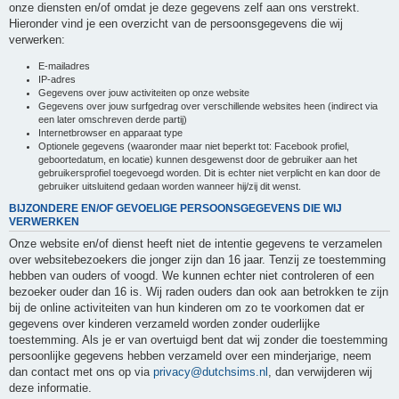
onze diensten en/of omdat je deze gegevens zelf aan ons verstrekt.
Hieronder vind je een overzicht van de persoonsgegevens die wij
verwerken:
E-mailadres
IP-adres
Gegevens over jouw activiteiten op onze website
Gegevens over jouw surfgedrag over verschillende websites heen (indirect via
een later omschreven derde partij)
Internetbrowser en apparaat type
Optionele gegevens (waaronder maar niet beperkt tot: Facebook profiel,
geboortedatum, en locatie) kunnen desgewenst door de gebruiker aan het
gebruikersprofiel toegevoegd worden. Dit is echter niet verplicht en kan door de
gebruiker uitsluitend gedaan worden wanneer hij/zij dit wenst.
BIJZONDERE EN/OF GEVOELIGE PERSOONSGEGEVENS DIE WIJ
VERWERKEN
Onze website en/of dienst heeft niet de intentie gegevens te verzamelen
over websitebezoekers die jonger zijn dan 16 jaar. Tenzij ze toestemming
hebben van ouders of voogd. We kunnen echter niet controleren of een
bezoeker ouder dan 16 is. Wij raden ouders dan ook aan betrokken te zijn
bij de online activiteiten van hun kinderen om zo te voorkomen dat er
gegevens over kinderen verzameld worden zonder ouderlijke
toestemming. Als je er van overtuigd bent dat wij zonder die toestemming
persoonlijke gegevens hebben verzameld over een minderjarige, neem
dan contact met ons op via
privacy@dutchsims.nl
, dan verwijderen wij
deze informatie.