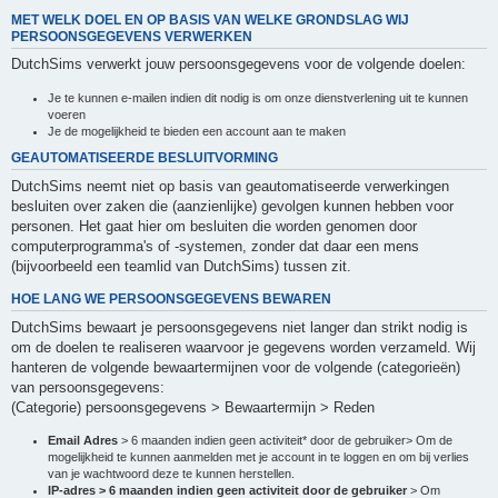
MET WELK DOEL EN OP BASIS VAN WELKE GRONDSLAG WIJ
PERSOONSGEGEVENS VERWERKEN
DutchSims verwerkt jouw persoonsgegevens voor de volgende doelen:
Je te kunnen e-mailen indien dit nodig is om onze dienstverlening uit te kunnen
voeren
Je de mogelijkheid te bieden een account aan te maken
GEAUTOMATISEERDE BESLUITVORMING
DutchSims neemt niet op basis van geautomatiseerde verwerkingen
besluiten over zaken die (aanzienlijke) gevolgen kunnen hebben voor
personen. Het gaat hier om besluiten die worden genomen door
computerprogramma's of -systemen, zonder dat daar een mens
(bijvoorbeeld een teamlid van DutchSims) tussen zit.
HOE LANG WE PERSOONSGEGEVENS BEWAREN
DutchSims bewaart je persoonsgegevens niet langer dan strikt nodig is
om de doelen te realiseren waarvoor je gegevens worden verzameld. Wij
hanteren de volgende bewaartermijnen voor de volgende (categorieën)
van persoonsgegevens:
(Categorie) persoonsgegevens > Bewaartermijn > Reden
Email Adres
> 6 maanden indien geen activiteit* door de gebruiker> Om de
mogelijkheid te kunnen aanmelden met je account in te loggen en om bij verlies
van je wachtwoord deze te kunnen herstellen.
IP-adres > 6 maanden indien geen activiteit door de gebruiker
> Om