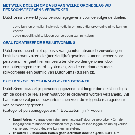
MET WELK DOEL EN OP BASIS VAN WELKE GRONDSLAG WIJ
PERSOONSGEGEVENS VERWERKEN
DutchSims verwerkt jouw persoonsgegevens voor de volgende doelen:
Je te kunnen e-mailen indien dit nodig is om onze dienstverlening uit te kunnen
voeren
Je de mogelijkheid te bieden een account aan te maken
GEAUTOMATISEERDE BESLUITVORMING
DutchSims neemt niet op basis van geautomatiseerde verwerkingen
besluiten over zaken die (aanzienlijke) gevolgen kunnen hebben voor
personen. Het gaat hier om besluiten die worden genomen door
computerprogramma's of -systemen, zonder dat daar een mens
(bijvoorbeeld een teamlid van DutchSims) tussen zit.
HOE LANG WE PERSOONSGEGEVENS BEWAREN
DutchSims bewaart je persoonsgegevens niet langer dan strikt nodig is
om de doelen te realiseren waarvoor je gegevens worden verzameld. Wij
hanteren de volgende bewaartermijnen voor de volgende (categorieën)
van persoonsgegevens:
(Categorie) persoonsgegevens > Bewaartermijn > Reden
Email Adres
> 6 maanden indien geen activiteit* door de gebruiker> Om de
mogelijkheid te kunnen aanmelden met je account in te loggen en om bij verlies
van je wachtwoord deze te kunnen herstellen.
IP-adres > 6 maanden indien geen activiteit door de gebruiker
> Om