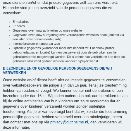
onze diensten en/of omdat je deze gegevens zelf aan ons verstrekt.
Hieronder vind je een overzicht van de persoonsgegevens die wij
verwerken:
E-mailadres
IP-adres
Gegevens over jouw activiteiten op onze website
Gegevens over jouw surfgedrag over verschillende websites heen (indirect via
een later omschreven derde partij)
Internetbrowser en apparaat type
Optionele gegevens (waaronder maar niet beperkt tot: Facebook profiel,
geboortedatum, en locatie) kunnen desgewenst door de gebruiker aan het
gebruikersprofiel toegevoegd worden. Dit is echter niet verplicht en kan door de
gebruiker uitsluitend gedaan worden wanneer hij/zij dit wenst.
BIJZONDERE EN/OF GEVOELIGE PERSOONSGEGEVENS DIE WIJ
VERWERKEN
Onze website en/of dienst heeft niet de intentie gegevens te verzamelen
over websitebezoekers die jonger zijn dan 16 jaar. Tenzij ze toestemming
hebben van ouders of voogd. We kunnen echter niet controleren of een
bezoeker ouder dan 16 is. Wij raden ouders dan ook aan betrokken te zijn
bij de online activiteiten van hun kinderen om zo te voorkomen dat er
gegevens over kinderen verzameld worden zonder ouderlijke
toestemming. Als je er van overtuigd bent dat wij zonder die toestemming
persoonlijke gegevens hebben verzameld over een minderjarige, neem
dan contact met ons op via
privacy@dutchsims.nl
, dan verwijderen wij
deze informatie.