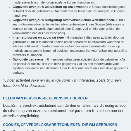
moderatietechnisch de forumregels te kunnen handhaven.
Gegevens over jouw activiteiten op onze website
> 6 maanden indien geen
activiteit door de gebruiker > Om moderatietechnisch de forumregels te kunnen
handhaven.
Gegevens over jouw surfgedrag over verschillende websites heen.
> Tot 1
jaar > Om een advertentie via het advertentienetwerk van Google (Adsense) te
kunnen tonen, dit wordt afgehandeld door Google zelf en hiervoor gelden de
voorwaarden van deze externe partij.
Internetbrowser en apparaat type
> 6 maanden indien geen activiteit door de
gebruiker > Om in te kunnen spelen op de apparaten en browsers waarmee de
site bezocht wordt. Hierdoor kunnen wij bijv. besluiten meer/minder focus op
mobiele apparaten te leggen of besluiten ondersteuning voor vrijwel niet gebruikte
browsers te stoppen.
Optionele gegevens
> 6 maanden indien geen activiteit door de gebruiker > Als
de gebruiker het invullen van deze gegevens ziet als een meerwaarde voor
zijn/haar deelname aan dit forum. Door DutchSims wordt niks met deze gegevens
gedaan.
*Onder activiteit rekenen wij enige vorm van interactie, zoals bijv. een
forumbericht of download.
DELEN VAN PERSOONSGEGEVENS MET DERDEN
DutchSims verstrekt uitsluitend aan derden en alleen als dit nodig is voor
de uitvoering van onze overeenkomst met jou of om te voldoen aan een
wettelijke verplichting.
COOKIES, OF VERGELIJKBARE TECHNIEKEN, DIE WIJ GEBRUIKEN