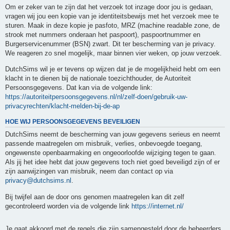
Om er zeker van te zijn dat het verzoek tot inzage door jou is gedaan,
vragen wij jou een kopie van je identiteitsbewijs met het verzoek mee te
sturen. Maak in deze kopie je pasfoto, MRZ (machine readable zone, de
strook met nummers onderaan het paspoort), paspoortnummer en
Burgerservicenummer (BSN) zwart. Dit ter bescherming van je privacy.
We reageren zo snel mogelijk, maar binnen vier weken, op jouw verzoek.
DutchSims wil je er tevens op wijzen dat je de mogelijkheid hebt om een
klacht in te dienen bij de nationale toezichthouder, de Autoriteit
Persoonsgegevens. Dat kan via de volgende link:
https://autoriteitpersoonsgegevens.nl/nl/zelf-doen/gebruik-uw-
privacyrechten/klacht-melden-bij-de-ap
HOE WIJ PERSOONSGEGEVENS BEVEILIGEN
DutchSims neemt de bescherming van jouw gegevens serieus en neemt
passende maatregelen om misbruik, verlies, onbevoegde toegang,
ongewenste openbaarmaking en ongeoorloofde wijziging tegen te gaan.
Als jij het idee hebt dat jouw gegevens toch niet goed beveiligd zijn of er
zijn aanwijzingen van misbruik, neem dan contact op via
privacy@dutchsims.nl
.
Bij twijfel aan de door ons genomen maatregelen kan dit zelf
gecontroleerd worden via de volgende link
https://internet.nl/
Je gaat akkoord met de regels die zijn samengesteld door de beheerders