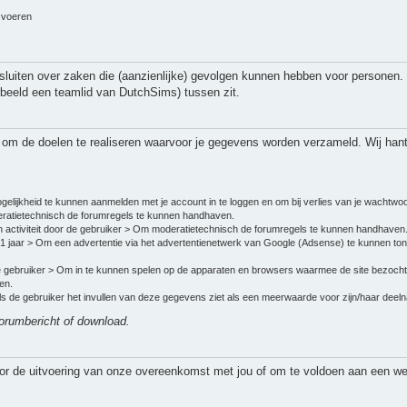
n voeren
uiten over zaken die (aanzienlijke) gevolgen kunnen hebben voor personen.
beeld een teamlid van DutchSims) tussen zit.
s om de doelen te realiseren waarvoor je gegevens worden verzameld. Wij han
gelijkheid te kunnen aanmelden met je account in te loggen en om bij verlies van je wachtwo
atietechnisch de forumregels te kunnen handhaven.
 activiteit door de gebruiker > Om moderatietechnisch de forumregels te kunnen handhaven
 1 jaar > Om een advertentie via het advertentienetwerk van Google (Adsense) te kunnen to
de gebruiker > Om in te kunnen spelen op de apparaten en browsers waarmee de site bezocht 
en.
 Als de gebruiker het invullen van deze gegevens ziet als een meerwaarde voor zijn/haar de
 forumbericht of download.
oor de uitvoering van onze overeenkomst met jou of om te voldoen aan een wett