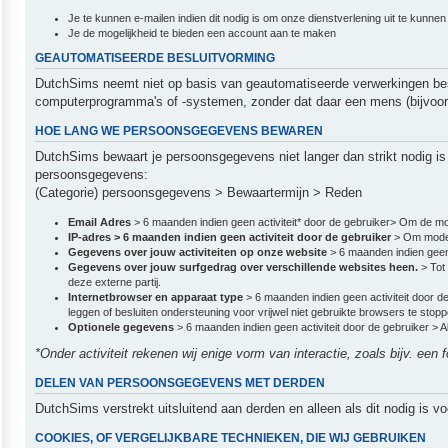
Je te kunnen e-mailen indien dit nodig is om onze dienstverlening uit te kunne
Je de mogelijkheid te bieden een account aan te maken
GEAUTOMATISEERDE BESLUITVORMING
DutchSims neemt niet op basis van geautomatiseerde verwerkingen besl
computerprogramma's of -systemen, zonder dat daar een mens (bijvoor
HOE LANG WE PERSOONSGEGEVENS BEWAREN
DutchSims bewaart je persoonsgegevens niet langer dan strikt nodig i
persoonsgegevens:
(Categorie) persoonsgegevens > Bewaartermijn > Reden
Email Adres
> 6 maanden indien geen activiteit* door de gebruiker> Om de mo
IP-adres > 6 maanden indien geen activiteit door de gebruiker
> Om moder
Gegevens over jouw activiteiten op onze website
> 6 maanden indien geen
Gegevens over jouw surfgedrag over verschillende websites heen.
> Tot
deze externe partij.
Internetbrowser en apparaat type
> 6 maanden indien geen activiteit door 
leggen of besluiten ondersteuning voor vrijwel niet gebruikte browsers te stopp
Optionele gegevens
> 6 maanden indien geen activiteit door de gebruiker >
*Onder activiteit rekenen wij enige vorm van interactie, zoals bijv. een
DELEN VAN PERSOONSGEGEVENS MET DERDEN
DutchSims verstrekt uitsluitend aan derden en alleen als dit nodig is v
COOKIES, OF VERGELIJKBARE TECHNIEKEN, DIE WIJ GEBRUIKEN