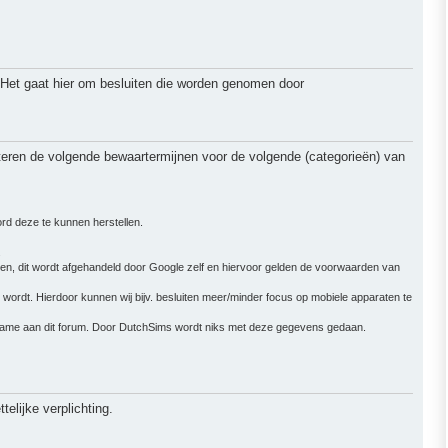
 Het gaat hier om besluiten die worden genomen door
teren de volgende bewaartermijnen voor de volgende (categorieën) van
ord deze te kunnen herstellen.
.
nen, dit wordt afgehandeld door Google zelf en hiervoor gelden de voorwaarden van
wordt. Hierdoor kunnen wij bijv. besluiten meer/minder focus op mobiele apparaten te
elname aan dit forum. Door DutchSims wordt niks met deze gegevens gedaan.
elijke verplichting.