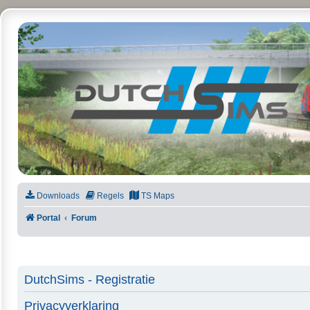
DutchSims
Downloads
Regels
TS Maps
Portal
Forum
DutchSims - Registratie
Privacyverklaring