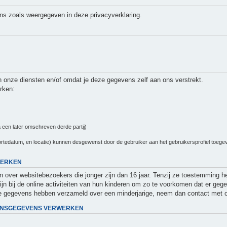
ns zoals weergegeven in deze privacyverklaring.
 onze diensten en/of omdat je deze gegevens zelf aan ons verstrekt.
rken:
 een later omschreven derde partij)
tedatum, en locatie) kunnen desgewenst door de gebruiker aan het gebruikersprofiel toegevoe
WERKEN
en over websitebezoekers die jonger zijn dan 16 jaar. Tenzij ze toestemming 
ijn bij de online activiteiten van hun kinderen om zo te voorkomen dat er g
ijke gegevens hebben verzameld over een minderjarige, neem dan contact met 
OONSGEGEVENS VERWERKEN