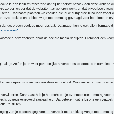
ookie is een klein tekstbestand dat bij het eerste bezoek aan deze website w
eze zorgen ervoor dat de website naar behoren werkt en dat bijvoorbeeld jou
liseren. Daarnaast plaatsen we cookies die jouw surfgedrag bijhouden zodat
er deze cookies en hebben we je toestemming gevraagd voor het plaatsen erv
en dat deze geen cookies meer opslaat. Daarnaast kun je ook alle informatie di
zijn-cookies/
voorbeeld adverteerders en/of de sociale media-bedrijven. Hieronder een voor
als je zelf in je browser persoonlijke advertenties toestaat, een compleet ov
rd en aangepast worden wanneer deze is ingelogd. Wanneer er om wat voor re
 te verwijderen. Daarnaast heb je het recht om je eventuele toestemming voor
echt op gegevensoverdraagbaarheid. Dat betekent dat je bij ons een verzoek
tie, te sturen.
rdraging van je persoonsgegevens of verzoek tot intrekking van je toestemmi