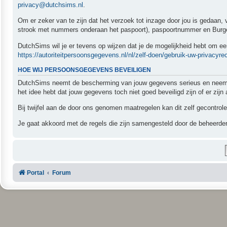
privacy@dutchsims.nl
.
Om er zeker van te zijn dat het verzoek tot inzage door jou is gedaan,
strook met nummers onderaan het paspoort), paspoortnummer en Burger
DutchSims wil je er tevens op wijzen dat je de mogelijkheid hebt om een
https://autoriteitpersoonsgegevens.nl/nl/zelf-doen/gebruik-uw-privacyre
HOE WIJ PERSOONSGEGEVENS BEVEILIGEN
DutchSims neemt de bescherming van jouw gegevens serieus en neemt p
het idee hebt dat jouw gegevens toch niet goed beveiligd zijn of er zi
Bij twijfel aan de door ons genomen maatregelen kan dit zelf gecontrol
Je gaat akkoord met de regels die zijn samengesteld door de beheerder
Portal
Forum