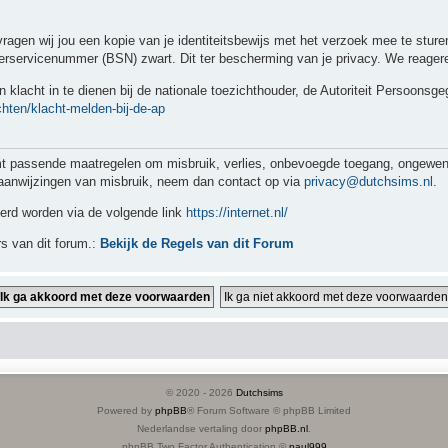
 vragen wij jou een kopie van je identiteitsbewijs met het verzoek mee te stu
servicenummer (BSN) zwart. Dit ter bescherming van je privacy. We reageren
 klacht in te dienen bij de nationale toezichthouder, de Autoriteit Persoonsg
chten/klacht-melden-bij-de-ap
assende maatregelen om misbruik, verlies, onbevoegde toegang, ongewenste
jn aanwijzingen van misbruik, neem dan contact op via
privacy@dutchsims.nl
.
eerd worden via de volgende link
https://internet.nl/
s van dit forum.:
Bekijk de Regels van dit Forum
© 2020 -
2026
Dutchsims
Powered by
phpBB
® Forum Software © phpBB Limited
Nederlandse vertaling door
phpBB.nl
.
phpBB Two Factor Authentication ©
paul999