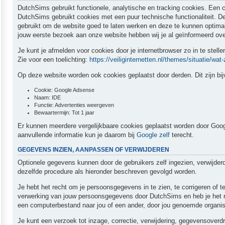
DutchSims gebruikt functionele, analytische en tracking cookies. Een c
DutchSims gebruikt cookies met een puur technische functionaliteit. D
gebruikt om de website goed te laten werken en deze te kunnen optima
jouw eerste bezoek aan onze website hebben wij je al geïnformeerd ov
Je kunt je afmelden voor cookies door je internetbrowser zo in te stell
Zie voor een toelichting:
https://veiliginternetten.nl/themes/situatie/wat-
Op deze website worden ook cookies geplaatst door derden. Dit zijn bij
Cookie: Google Adsense
Naam: IDE
Functie: Advertenties weergeven
Bewaartermijn: Tot 1 jaar
Er kunnen meerdere vergelijkbaare cookies geplaatst worden door Google 
aanvullende informatie kun je daarom bij
Google zelf
terecht.
GEGEVENS INZIEN, AANPASSEN OF VERWIJDEREN
Optionele gegevens kunnen door de gebruikers zelf ingezien, verwijde
dezelfde procedure als hieronder beschreven gevolgd worden.
Je hebt het recht om je persoonsgegevens in te zien, te corrigeren of
verwerking van jouw persoonsgegevens door DutchSims en heb je het r
een computerbestand naar jou of een ander, door jou genoemde organisa
Je kunt een verzoek tot inzage, correctie, verwijdering, gegevensove