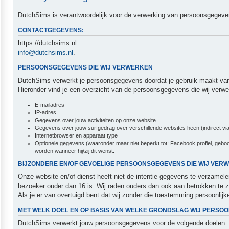
DutchSims is verantwoordelijk voor de verwerking van persoonsgegeve
CONTACTGEGEVENS:
https://dutchsims.nl
info@dutchsims.nl
.
PERSOONSGEGEVENS DIE WIJ VERWERKEN
DutchSims verwerkt je persoonsgegevens doordat je gebruik maakt van
Hieronder vind je een overzicht van de persoonsgegevens die wij verwe
E-mailadres
IP-adres
Gegevens over jouw activiteiten op onze website
Gegevens over jouw surfgedrag over verschillende websites heen (indirect via
Internetbrowser en apparaat type
Optionele gegevens (waaronder maar niet beperkt tot: Facebook profiel, geboor
worden wanneer hij/zij dit wenst.
BIJZONDERE EN/OF GEVOELIGE PERSOONSGEGEVENS DIE WIJ VER
Onze website en/of dienst heeft niet de intentie gegevens te verzamel
bezoeker ouder dan 16 is. Wij raden ouders dan ook aan betrokken te z
Als je er van overtuigd bent dat wij zonder die toestemming persoonl
MET WELK DOEL EN OP BASIS VAN WELKE GRONDSLAG WIJ PERS
DutchSims verwerkt jouw persoonsgegevens voor de volgende doelen: