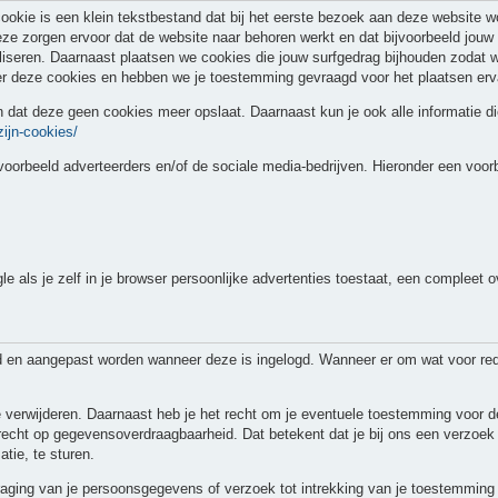
ookie is een klein tekstbestand dat bij het eerste bezoek aan deze website w
eze zorgen ervoor dat de website naar behoren werkt en dat bijvoorbeeld jou
liseren. Daarnaast plaatsen we cookies die jouw surfgedrag bijhouden zodat
er deze cookies en hebben we je toestemming gevraagd voor het plaatsen erv
en dat deze geen cookies meer opslaat. Daarnaast kun je ook alle informatie di
zijn-cookies/
voorbeeld adverteerders en/of de sociale media-bedrijven. Hieronder een voor
als je zelf in je browser persoonlijke advertenties toestaat, een compleet ov
rd en aangepast worden wanneer deze is ingelogd. Wanneer er om wat voor re
 te verwijderen. Daarnaast heb je het recht om je eventuele toestemming voor
echt op gegevensoverdraagbaarheid. Dat betekent dat je bij ons een verzoek
tie, te sturen.
rdraging van je persoonsgegevens of verzoek tot intrekking van je toestemmi