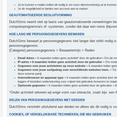
Je te kunnen e-mailen indien dit nodig is om onze dienstverlening uit te kunne
Je de mogelijkheid te bieden een account aan te maken
GEAUTOMATISEERDE BESLUITVORMING
DutchSims neemt niet op basis van geautomatiseerde verwerkingen besl
computerprogramma's of -systemen, zonder dat daar een mens (bijvoor
HOE LANG WE PERSOONSGEGEVENS BEWAREN
DutchSims bewaart je persoonsgegevens niet langer dan strikt nodig i
persoonsgegevens:
(Categorie) persoonsgegevens > Bewaartermijn > Reden
Email Adres
> 6 maanden indien geen activiteit* door de gebruiker> Om de mo
IP-adres > 6 maanden indien geen activiteit door de gebruiker
> Om moder
Gegevens over jouw activiteiten op onze website
> 6 maanden indien geen
Gegevens over jouw surfgedrag over verschillende websites heen.
> Tot
deze externe partij.
Internetbrowser en apparaat type
> 6 maanden indien geen activiteit door 
leggen of besluiten ondersteuning voor vrijwel niet gebruikte browsers te stopp
Optionele gegevens
> 6 maanden indien geen activiteit door de gebruiker >
*Onder activiteit rekenen wij enige vorm van interactie, zoals bijv. een
DELEN VAN PERSOONSGEGEVENS MET DERDEN
DutchSims verstrekt uitsluitend aan derden en alleen als dit nodig is v
COOKIES, OF VERGELIJKBARE TECHNIEKEN, DIE WIJ GEBRUIKEN