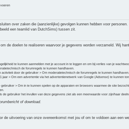
n voeren
uiten over zaken die (aanzienlijke) gevolgen kunnen hebben voor personen.
beeld een teamlid van DutchSims) tussen zit.
s om de doelen te realiseren waarvoor je gegevens worden verzameld. Wij han
gelijkheid te kunnen aanmelden met je account in te loggen en om bij verlies van je wachtwo
atietechnisch de forumregels te kunnen handhaven.
 activiteit door de gebruiker > Om moderatietechnisch de forumregels te kunnen handhaven
 1 jaar > Om een advertentie via het advertentienetwerk van Google (Adsense) te kunnen to
de gebruiker > Om in te kunnen spelen op de apparaten en browsers waarmee de site bezocht 
en.
 Als de gebruiker het invullen van deze gegevens ziet als een meerwaarde voor zijn/haar de
 forumbericht of download.
oor de uitvoering van onze overeenkomst met jou of om te voldoen aan een wett