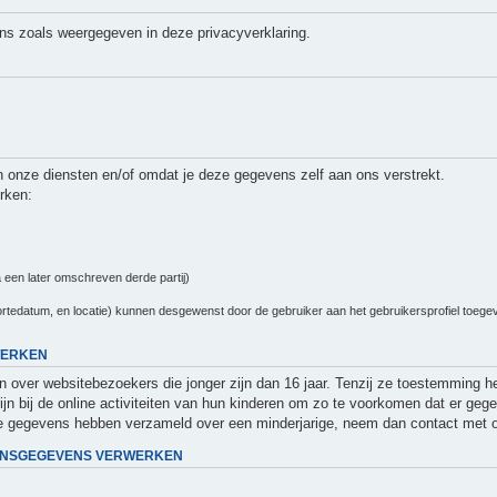
ns zoals weergegeven in deze privacyverklaring.
 onze diensten en/of omdat je deze gegevens zelf aan ons verstrekt.
rken:
 een later omschreven derde partij)
tedatum, en locatie) kunnen desgewenst door de gebruiker aan het gebruikersprofiel toegevoe
WERKEN
en over websitebezoekers die jonger zijn dan 16 jaar. Tenzij ze toestemming 
ijn bij de online activiteiten van hun kinderen om zo te voorkomen dat er g
ijke gegevens hebben verzameld over een minderjarige, neem dan contact met 
OONSGEGEVENS VERWERKEN