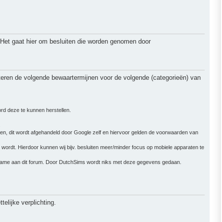
 Het gaat hier om besluiten die worden genomen door
teren de volgende bewaartermijnen voor de volgende (categorieën) van
ord deze te kunnen herstellen.
.
nen, dit wordt afgehandeld door Google zelf en hiervoor gelden de voorwaarden van
wordt. Hierdoor kunnen wij bijv. besluiten meer/minder focus op mobiele apparaten te
elname aan dit forum. Door DutchSims wordt niks met deze gegevens gedaan.
elijke verplichting.