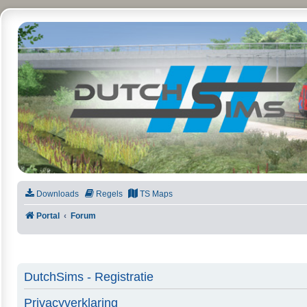
DutchSims
Downloads
Regels
TS Maps
Portal
Forum
DutchSims - Registratie
Privacyverklaring