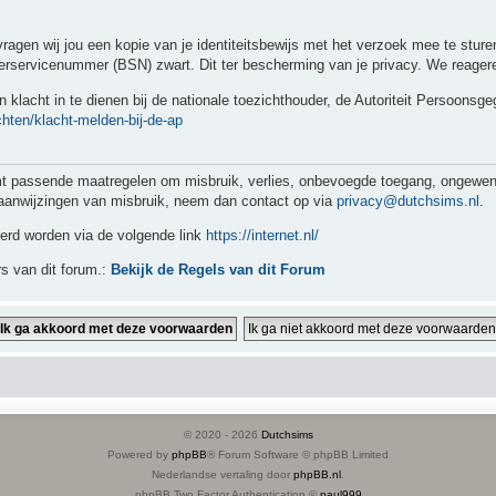
 vragen wij jou een kopie van je identiteitsbewijs met het verzoek mee te stu
servicenummer (BSN) zwart. Dit ter bescherming van je privacy. We reageren
 klacht in te dienen bij de nationale toezichthouder, de Autoriteit Persoonsg
chten/klacht-melden-bij-de-ap
assende maatregelen om misbruik, verlies, onbevoegde toegang, ongewenste
jn aanwijzingen van misbruik, neem dan contact op via
privacy@dutchsims.nl
.
eerd worden via de volgende link
https://internet.nl/
s van dit forum.:
Bekijk de Regels van dit Forum
© 2020 -
2026
Dutchsims
Powered by
phpBB
® Forum Software © phpBB Limited
Nederlandse vertaling door
phpBB.nl
.
phpBB Two Factor Authentication ©
paul999