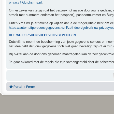
privacy@dutchsims.nl
.
Om er zeker van te zijn dat het verzoek tot inzage door jou is gedaan,
strook met nummers onderaan het paspoort), paspoortnummer en Burger
DutchSims wil je er tevens op wijzen dat je de mogelijkheid hebt om een
https://autoriteitpersoonsgegevens.nl/nl/zelf-doen/gebruik-uw-privacyre
HOE WIJ PERSOONSGEGEVENS BEVEILIGEN
DutchSims neemt de bescherming van jouw gegevens serieus en neemt p
het idee hebt dat jouw gegevens toch niet goed beveiligd zijn of er zi
Bij twijfel aan de door ons genomen maatregelen kan dit zelf gecontrol
Je gaat akkoord met de regels die zijn samengesteld door de beheerder
Portal
Forum