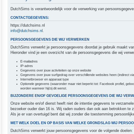
DutchSims is verantwoordelijk voor de verwerking van persoonsgegeve
CONTACTGEGEVENS:
https://dutchsims.nl
info@dutchsims.nl
.
PERSOONSGEGEVENS DIE WIJ VERWERKEN
DutchSims verwerkt je persoonsgegevens doordat je gebruik maakt van
Hieronder vind je een overzicht van de persoonsgegevens die wij verwe
E-mailadres
IP-adres
Gegevens over jouw activiteiten op onze website
Gegevens over jouw surfgedrag over verschillende websites heen (indirect via
Internetbrowser en apparaat type
Optionele gegevens (waaronder maar niet beperkt tot: Facebook profiel, geboor
worden wanneer hij/zij dit wenst.
BIJZONDERE EN/OF GEVOELIGE PERSOONSGEGEVENS DIE WIJ VER
Onze website en/of dienst heeft niet de intentie gegevens te verzamel
bezoeker ouder dan 16 is. Wij raden ouders dan ook aan betrokken te z
Als je er van overtuigd bent dat wij zonder die toestemming persoonl
MET WELK DOEL EN OP BASIS VAN WELKE GRONDSLAG WIJ PERS
DutchSims verwerkt jouw persoonsgegevens voor de volgende doelen: