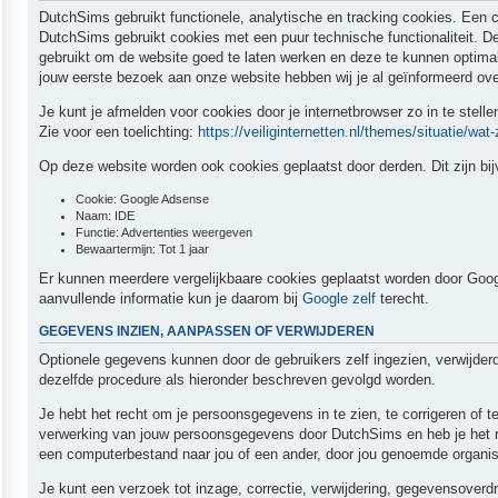
DutchSims gebruikt functionele, analytische en tracking cookies. Een c
DutchSims gebruikt cookies met een puur technische functionaliteit. D
gebruikt om de website goed te laten werken en deze te kunnen optima
jouw eerste bezoek aan onze website hebben wij je al geïnformeerd ov
Je kunt je afmelden voor cookies door je internetbrowser zo in te stell
Zie voor een toelichting:
https://veiliginternetten.nl/themes/situatie/wat-
Op deze website worden ook cookies geplaatst door derden. Dit zijn bij
Cookie: Google Adsense
Naam: IDE
Functie: Advertenties weergeven
Bewaartermijn: Tot 1 jaar
Er kunnen meerdere vergelijkbaare cookies geplaatst worden door Google 
aanvullende informatie kun je daarom bij
Google zelf
terecht.
GEGEVENS INZIEN, AANPASSEN OF VERWIJDEREN
Optionele gegevens kunnen door de gebruikers zelf ingezien, verwijde
dezelfde procedure als hieronder beschreven gevolgd worden.
Je hebt het recht om je persoonsgegevens in te zien, te corrigeren of
verwerking van jouw persoonsgegevens door DutchSims en heb je het r
een computerbestand naar jou of een ander, door jou genoemde organisa
Je kunt een verzoek tot inzage, correctie, verwijdering, gegevensove