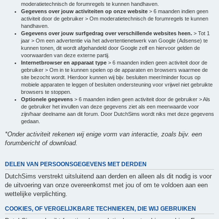
moderatietechnisch de forumregels te kunnen handhaven.
Gegevens over jouw activiteiten op onze website
> 6 maanden indien geen
activiteit door de gebruiker > Om moderatietechnisch de forumregels te kunnen
handhaven.
Gegevens over jouw surfgedrag over verschillende websites heen.
> Tot 1
jaar > Om een advertentie via het advertentienetwerk van Google (Adsense) te
kunnen tonen, dit wordt afgehandeld door Google zelf en hiervoor gelden de
voorwaarden van deze externe partij.
Internetbrowser en apparaat type
> 6 maanden indien geen activiteit door de
gebruiker > Om in te kunnen spelen op de apparaten en browsers waarmee de
site bezocht wordt. Hierdoor kunnen wij bijv. besluiten meer/minder focus op
mobiele apparaten te leggen of besluiten ondersteuning voor vrijwel niet gebruikte
browsers te stoppen.
Optionele gegevens
> 6 maanden indien geen activiteit door de gebruiker > Als
de gebruiker het invullen van deze gegevens ziet als een meerwaarde voor
zijn/haar deelname aan dit forum. Door DutchSims wordt niks met deze gegevens
gedaan.
*Onder activiteit rekenen wij enige vorm van interactie, zoals bijv. een
forumbericht of download.
DELEN VAN PERSOONSGEGEVENS MET DERDEN
DutchSims verstrekt uitsluitend aan derden en alleen als dit nodig is voor
de uitvoering van onze overeenkomst met jou of om te voldoen aan een
wettelijke verplichting.
COOKIES, OF VERGELIJKBARE TECHNIEKEN, DIE WIJ GEBRUIKEN