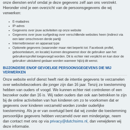
onze diensten en/of omdat je deze gegevens zelf aan ons verstrekt.
Hieronder vind je een overzicht van de persoonsgegevens die wij
verwerken:
E-mailadres
IP-adres
Gegevens over jouw activiteiten op onze website
Gegevens over jouw surfgedrag over verschillende websites heen (indirect via
een later omschreven derde partij)
Internetbrowser en apparaat type
Optionele gegevens (waaronder maar niet beperkt tot: Facebook profiel,
geboortedatum, en locatie) kunnen desgewenst door de gebruiker aan het
gebruikersprofiel toegevoegd worden. Dit is echter niet verplicht en kan door de
gebruiker uitsluitend gedaan worden wanneer hij/zij dit wenst.
BIJZONDERE EN/OF GEVOELIGE PERSOONSGEGEVENS DIE WIJ
VERWERKEN
Onze website en/of dienst heeft niet de intentie gegevens te verzamelen
over websitebezoekers die jonger zijn dan 16 jaar. Tenzij ze toestemming
hebben van ouders of voogd. We kunnen echter niet controleren of een
bezoeker ouder dan 16 is. Wij raden ouders dan ook aan betrokken te zijn
bij de online activiteiten van hun kinderen om zo te voorkomen dat er
gegevens over kinderen verzameld worden zonder ouderlijke
toestemming. Als je er van overtuigd bent dat wij zonder die toestemming
persoonlijke gegevens hebben verzameld over een minderjarige, neem
dan contact met ons op via
privacy@dutchsims.nl
, dan verwijderen wij
deze informatie.