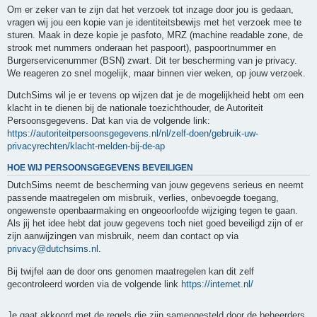
Om er zeker van te zijn dat het verzoek tot inzage door jou is gedaan,
vragen wij jou een kopie van je identiteitsbewijs met het verzoek mee te
sturen. Maak in deze kopie je pasfoto, MRZ (machine readable zone, de
strook met nummers onderaan het paspoort), paspoortnummer en
Burgerservicenummer (BSN) zwart. Dit ter bescherming van je privacy.
We reageren zo snel mogelijk, maar binnen vier weken, op jouw verzoek.
DutchSims wil je er tevens op wijzen dat je de mogelijkheid hebt om een
klacht in te dienen bij de nationale toezichthouder, de Autoriteit
Persoonsgegevens. Dat kan via de volgende link:
https://autoriteitpersoonsgegevens.nl/nl/zelf-doen/gebruik-uw-
privacyrechten/klacht-melden-bij-de-ap
HOE WIJ PERSOONSGEGEVENS BEVEILIGEN
DutchSims neemt de bescherming van jouw gegevens serieus en neemt
passende maatregelen om misbruik, verlies, onbevoegde toegang,
ongewenste openbaarmaking en ongeoorloofde wijziging tegen te gaan.
Als jij het idee hebt dat jouw gegevens toch niet goed beveiligd zijn of er
zijn aanwijzingen van misbruik, neem dan contact op via
privacy@dutchsims.nl
.
Bij twijfel aan de door ons genomen maatregelen kan dit zelf
gecontroleerd worden via de volgende link
https://internet.nl/
Je gaat akkoord met de regels die zijn samengesteld door de beheerders