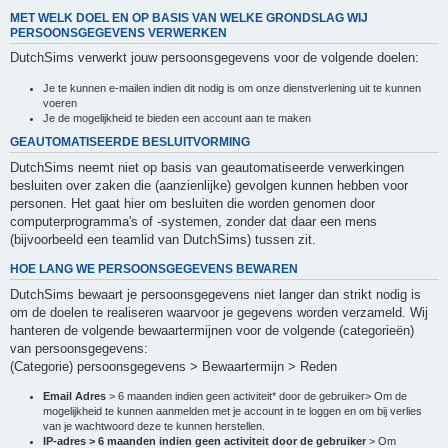
MET WELK DOEL EN OP BASIS VAN WELKE GRONDSLAG WIJ
PERSOONSGEGEVENS VERWERKEN
DutchSims verwerkt jouw persoonsgegevens voor de volgende doelen:
Je te kunnen e-mailen indien dit nodig is om onze dienstverlening uit te kunnen
voeren
Je de mogelijkheid te bieden een account aan te maken
GEAUTOMATISEERDE BESLUITVORMING
DutchSims neemt niet op basis van geautomatiseerde verwerkingen
besluiten over zaken die (aanzienlijke) gevolgen kunnen hebben voor
personen. Het gaat hier om besluiten die worden genomen door
computerprogramma's of -systemen, zonder dat daar een mens
(bijvoorbeeld een teamlid van DutchSims) tussen zit.
HOE LANG WE PERSOONSGEGEVENS BEWAREN
DutchSims bewaart je persoonsgegevens niet langer dan strikt nodig is
om de doelen te realiseren waarvoor je gegevens worden verzameld. Wij
hanteren de volgende bewaartermijnen voor de volgende (categorieën)
van persoonsgegevens:
(Categorie) persoonsgegevens > Bewaartermijn > Reden
Email Adres
> 6 maanden indien geen activiteit* door de gebruiker> Om de
mogelijkheid te kunnen aanmelden met je account in te loggen en om bij verlies
van je wachtwoord deze te kunnen herstellen.
IP-adres > 6 maanden indien geen activiteit door de gebruiker
> Om