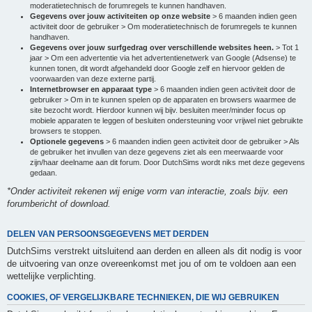
moderatietechnisch de forumregels te kunnen handhaven.
Gegevens over jouw activiteiten op onze website
> 6 maanden indien geen
activiteit door de gebruiker > Om moderatietechnisch de forumregels te kunnen
handhaven.
Gegevens over jouw surfgedrag over verschillende websites heen.
> Tot 1
jaar > Om een advertentie via het advertentienetwerk van Google (Adsense) te
kunnen tonen, dit wordt afgehandeld door Google zelf en hiervoor gelden de
voorwaarden van deze externe partij.
Internetbrowser en apparaat type
> 6 maanden indien geen activiteit door de
gebruiker > Om in te kunnen spelen op de apparaten en browsers waarmee de
site bezocht wordt. Hierdoor kunnen wij bijv. besluiten meer/minder focus op
mobiele apparaten te leggen of besluiten ondersteuning voor vrijwel niet gebruikte
browsers te stoppen.
Optionele gegevens
> 6 maanden indien geen activiteit door de gebruiker > Als
de gebruiker het invullen van deze gegevens ziet als een meerwaarde voor
zijn/haar deelname aan dit forum. Door DutchSims wordt niks met deze gegevens
gedaan.
*Onder activiteit rekenen wij enige vorm van interactie, zoals bijv. een
forumbericht of download.
DELEN VAN PERSOONSGEGEVENS MET DERDEN
DutchSims verstrekt uitsluitend aan derden en alleen als dit nodig is voor
de uitvoering van onze overeenkomst met jou of om te voldoen aan een
wettelijke verplichting.
COOKIES, OF VERGELIJKBARE TECHNIEKEN, DIE WIJ GEBRUIKEN