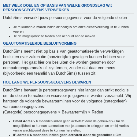
MET WELK DOEL EN OP BASIS VAN WELKE GRONDSLAG WIJ
PERSOONSGEGEVENS VERWERKEN
DutchSims verwerkt jouw persoonsgegevens voor de volgende doelen:
Je te kunnen e-mailen indien dit nodig is om onze dienstverlening uit te kunnen
voeren
Je de mogelijkheid te bieden een account aan te maken
GEAUTOMATISEERDE BESLUITVORMING
DutchSims neemt niet op basis van geautomatiseerde verwerkingen
besluiten over zaken die (aanzienlijke) gevolgen kunnen hebben voor
personen. Het gaat hier om besluiten die worden genomen door
computerprogramma's of -systemen, zonder dat daar een mens
(bijvoorbeeld een teamlid van DutchSims) tussen zit.
HOE LANG WE PERSOONSGEGEVENS BEWAREN
DutchSims bewaart je persoonsgegevens niet langer dan strikt nodig is
om de doelen te realiseren waarvoor je gegevens worden verzameld. Wij
hanteren de volgende bewaartermijnen voor de volgende (categorieën)
van persoonsgegevens:
(Categorie) persoonsgegevens > Bewaartermijn > Reden
Email Adres
> 6 maanden indien geen activiteit* door de gebruiker> Om de
mogelijkheid te kunnen aanmelden met je account in te loggen en om bij verlies
van je wachtwoord deze te kunnen herstellen.
IP-adres > 6 maanden indien geen activiteit door de gebruiker
> Om