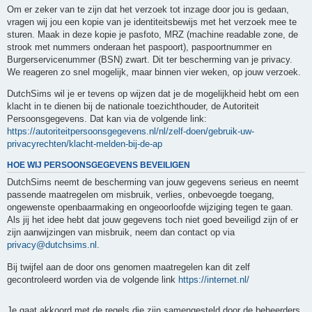
Om er zeker van te zijn dat het verzoek tot inzage door jou is gedaan,
vragen wij jou een kopie van je identiteitsbewijs met het verzoek mee te
sturen. Maak in deze kopie je pasfoto, MRZ (machine readable zone, de
strook met nummers onderaan het paspoort), paspoortnummer en
Burgerservicenummer (BSN) zwart. Dit ter bescherming van je privacy.
We reageren zo snel mogelijk, maar binnen vier weken, op jouw verzoek.
DutchSims wil je er tevens op wijzen dat je de mogelijkheid hebt om een
klacht in te dienen bij de nationale toezichthouder, de Autoriteit
Persoonsgegevens. Dat kan via de volgende link:
https://autoriteitpersoonsgegevens.nl/nl/zelf-doen/gebruik-uw-
privacyrechten/klacht-melden-bij-de-ap
HOE WIJ PERSOONSGEGEVENS BEVEILIGEN
DutchSims neemt de bescherming van jouw gegevens serieus en neemt
passende maatregelen om misbruik, verlies, onbevoegde toegang,
ongewenste openbaarmaking en ongeoorloofde wijziging tegen te gaan.
Als jij het idee hebt dat jouw gegevens toch niet goed beveiligd zijn of er
zijn aanwijzingen van misbruik, neem dan contact op via
privacy@dutchsims.nl
.
Bij twijfel aan de door ons genomen maatregelen kan dit zelf
gecontroleerd worden via de volgende link
https://internet.nl/
Je gaat akkoord met de regels die zijn samengesteld door de beheerders