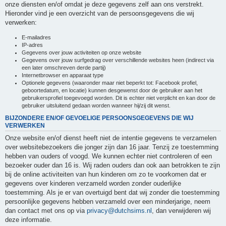
onze diensten en/of omdat je deze gegevens zelf aan ons verstrekt.
Hieronder vind je een overzicht van de persoonsgegevens die wij
verwerken:
E-mailadres
IP-adres
Gegevens over jouw activiteiten op onze website
Gegevens over jouw surfgedrag over verschillende websites heen (indirect via
een later omschreven derde partij)
Internetbrowser en apparaat type
Optionele gegevens (waaronder maar niet beperkt tot: Facebook profiel,
geboortedatum, en locatie) kunnen desgewenst door de gebruiker aan het
gebruikersprofiel toegevoegd worden. Dit is echter niet verplicht en kan door de
gebruiker uitsluitend gedaan worden wanneer hij/zij dit wenst.
BIJZONDERE EN/OF GEVOELIGE PERSOONSGEGEVENS DIE WIJ
VERWERKEN
Onze website en/of dienst heeft niet de intentie gegevens te verzamelen
over websitebezoekers die jonger zijn dan 16 jaar. Tenzij ze toestemming
hebben van ouders of voogd. We kunnen echter niet controleren of een
bezoeker ouder dan 16 is. Wij raden ouders dan ook aan betrokken te zijn
bij de online activiteiten van hun kinderen om zo te voorkomen dat er
gegevens over kinderen verzameld worden zonder ouderlijke
toestemming. Als je er van overtuigd bent dat wij zonder die toestemming
persoonlijke gegevens hebben verzameld over een minderjarige, neem
dan contact met ons op via
privacy@dutchsims.nl
, dan verwijderen wij
deze informatie.