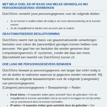
MET WELK DOEL EN OP BASIS VAN WELKE GRONDSLAG WIJ
PERSOONSGEGEVENS VERWERKEN
DutchSims verwerkt jouw persoonsgegevens voor de volgende doelen:
Je te kunnen e-mailen indien dit nodig is om onze dienstverlening uit te kunnen
voeren
Je de mogelijkheid te bieden een account aan te maken
GEAUTOMATISEERDE BESLUITVORMING
DutchSims neemt niet op basis van geautomatiseerde verwerkingen
besluiten over zaken die (aanzienlijke) gevolgen kunnen hebben voor
personen. Het gaat hier om besluiten die worden genomen door
computerprogramma's of -systemen, zonder dat daar een mens
(bijvoorbeeld een teamlid van DutchSims) tussen zit.
HOE LANG WE PERSOONSGEGEVENS BEWAREN
DutchSims bewaart je persoonsgegevens niet langer dan strikt nodig is
om de doelen te realiseren waarvoor je gegevens worden verzameld. Wij
hanteren de volgende bewaartermijnen voor de volgende (categorieën)
van persoonsgegevens:
(Categorie) persoonsgegevens > Bewaartermijn > Reden
Email Adres
> 6 maanden indien geen activiteit* door de gebruiker> Om de
mogelijkheid te kunnen aanmelden met je account in te loggen en om bij verlies
van je wachtwoord deze te kunnen herstellen.
IP-adres > 6 maanden indien geen activiteit door de gebruiker
> Om