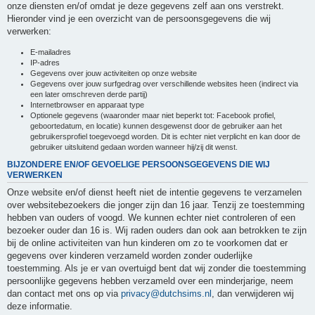
onze diensten en/of omdat je deze gegevens zelf aan ons verstrekt.
Hieronder vind je een overzicht van de persoonsgegevens die wij
verwerken:
E-mailadres
IP-adres
Gegevens over jouw activiteiten op onze website
Gegevens over jouw surfgedrag over verschillende websites heen (indirect via
een later omschreven derde partij)
Internetbrowser en apparaat type
Optionele gegevens (waaronder maar niet beperkt tot: Facebook profiel,
geboortedatum, en locatie) kunnen desgewenst door de gebruiker aan het
gebruikersprofiel toegevoegd worden. Dit is echter niet verplicht en kan door de
gebruiker uitsluitend gedaan worden wanneer hij/zij dit wenst.
BIJZONDERE EN/OF GEVOELIGE PERSOONSGEGEVENS DIE WIJ
VERWERKEN
Onze website en/of dienst heeft niet de intentie gegevens te verzamelen
over websitebezoekers die jonger zijn dan 16 jaar. Tenzij ze toestemming
hebben van ouders of voogd. We kunnen echter niet controleren of een
bezoeker ouder dan 16 is. Wij raden ouders dan ook aan betrokken te zijn
bij de online activiteiten van hun kinderen om zo te voorkomen dat er
gegevens over kinderen verzameld worden zonder ouderlijke
toestemming. Als je er van overtuigd bent dat wij zonder die toestemming
persoonlijke gegevens hebben verzameld over een minderjarige, neem
dan contact met ons op via
privacy@dutchsims.nl
, dan verwijderen wij
deze informatie.