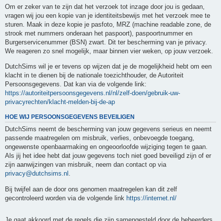
Om er zeker van te zijn dat het verzoek tot inzage door jou is gedaan,
vragen wij jou een kopie van je identiteitsbewijs met het verzoek mee te
sturen. Maak in deze kopie je pasfoto, MRZ (machine readable zone, de
strook met nummers onderaan het paspoort), paspoortnummer en
Burgerservicenummer (BSN) zwart. Dit ter bescherming van je privacy.
We reageren zo snel mogelijk, maar binnen vier weken, op jouw verzoek.
DutchSims wil je er tevens op wijzen dat je de mogelijkheid hebt om een
klacht in te dienen bij de nationale toezichthouder, de Autoriteit
Persoonsgegevens. Dat kan via de volgende link:
https://autoriteitpersoonsgegevens.nl/nl/zelf-doen/gebruik-uw-
privacyrechten/klacht-melden-bij-de-ap
HOE WIJ PERSOONSGEGEVENS BEVEILIGEN
DutchSims neemt de bescherming van jouw gegevens serieus en neemt
passende maatregelen om misbruik, verlies, onbevoegde toegang,
ongewenste openbaarmaking en ongeoorloofde wijziging tegen te gaan.
Als jij het idee hebt dat jouw gegevens toch niet goed beveiligd zijn of er
zijn aanwijzingen van misbruik, neem dan contact op via
privacy@dutchsims.nl
.
Bij twijfel aan de door ons genomen maatregelen kan dit zelf
gecontroleerd worden via de volgende link
https://internet.nl/
Je gaat akkoord met de regels die zijn samengesteld door de beheerders