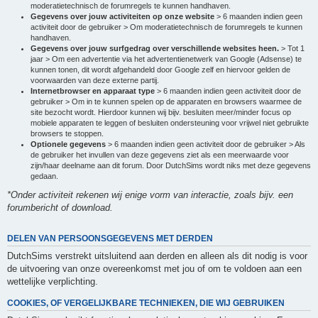
moderatietechnisch de forumregels te kunnen handhaven.
Gegevens over jouw activiteiten op onze website
> 6 maanden indien geen
activiteit door de gebruiker > Om moderatietechnisch de forumregels te kunnen
handhaven.
Gegevens over jouw surfgedrag over verschillende websites heen.
> Tot 1
jaar > Om een advertentie via het advertentienetwerk van Google (Adsense) te
kunnen tonen, dit wordt afgehandeld door Google zelf en hiervoor gelden de
voorwaarden van deze externe partij.
Internetbrowser en apparaat type
> 6 maanden indien geen activiteit door de
gebruiker > Om in te kunnen spelen op de apparaten en browsers waarmee de
site bezocht wordt. Hierdoor kunnen wij bijv. besluiten meer/minder focus op
mobiele apparaten te leggen of besluiten ondersteuning voor vrijwel niet gebruikte
browsers te stoppen.
Optionele gegevens
> 6 maanden indien geen activiteit door de gebruiker > Als
de gebruiker het invullen van deze gegevens ziet als een meerwaarde voor
zijn/haar deelname aan dit forum. Door DutchSims wordt niks met deze gegevens
gedaan.
*Onder activiteit rekenen wij enige vorm van interactie, zoals bijv. een
forumbericht of download.
DELEN VAN PERSOONSGEGEVENS MET DERDEN
DutchSims verstrekt uitsluitend aan derden en alleen als dit nodig is voor
de uitvoering van onze overeenkomst met jou of om te voldoen aan een
wettelijke verplichting.
COOKIES, OF VERGELIJKBARE TECHNIEKEN, DIE WIJ GEBRUIKEN