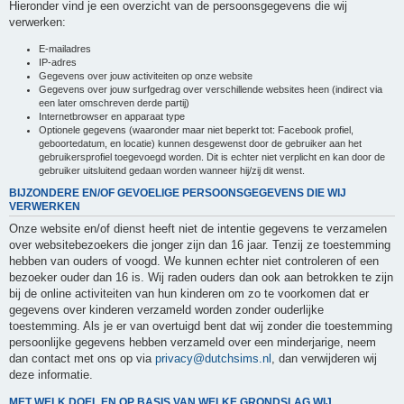
Hieronder vind je een overzicht van de persoonsgegevens die wij
verwerken:
E-mailadres
IP-adres
Gegevens over jouw activiteiten op onze website
Gegevens over jouw surfgedrag over verschillende websites heen (indirect via
een later omschreven derde partij)
Internetbrowser en apparaat type
Optionele gegevens (waaronder maar niet beperkt tot: Facebook profiel,
geboortedatum, en locatie) kunnen desgewenst door de gebruiker aan het
gebruikersprofiel toegevoegd worden. Dit is echter niet verplicht en kan door de
gebruiker uitsluitend gedaan worden wanneer hij/zij dit wenst.
BIJZONDERE EN/OF GEVOELIGE PERSOONSGEGEVENS DIE WIJ
VERWERKEN
Onze website en/of dienst heeft niet de intentie gegevens te verzamelen
over websitebezoekers die jonger zijn dan 16 jaar. Tenzij ze toestemming
hebben van ouders of voogd. We kunnen echter niet controleren of een
bezoeker ouder dan 16 is. Wij raden ouders dan ook aan betrokken te zijn
bij de online activiteiten van hun kinderen om zo te voorkomen dat er
gegevens over kinderen verzameld worden zonder ouderlijke
toestemming. Als je er van overtuigd bent dat wij zonder die toestemming
persoonlijke gegevens hebben verzameld over een minderjarige, neem
dan contact met ons op via
privacy@dutchsims.nl
, dan verwijderen wij
deze informatie.
MET WELK DOEL EN OP BASIS VAN WELKE GRONDSLAG WIJ