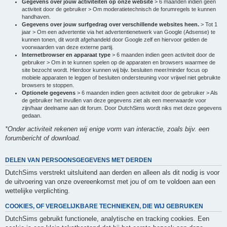
Gegevens over jouw activiteiten op onze website
> 6 maanden indien geen
activiteit door de gebruiker > Om moderatietechnisch de forumregels te kunnen
handhaven.
Gegevens over jouw surfgedrag over verschillende websites heen.
> Tot 1
jaar > Om een advertentie via het advertentienetwerk van Google (Adsense) te
kunnen tonen, dit wordt afgehandeld door Google zelf en hiervoor gelden de
voorwaarden van deze externe partij.
Internetbrowser en apparaat type
> 6 maanden indien geen activiteit door de
gebruiker > Om in te kunnen spelen op de apparaten en browsers waarmee de
site bezocht wordt. Hierdoor kunnen wij bijv. besluiten meer/minder focus op
mobiele apparaten te leggen of besluiten ondersteuning voor vrijwel niet gebruikte
browsers te stoppen.
Optionele gegevens
> 6 maanden indien geen activiteit door de gebruiker > Als
de gebruiker het invullen van deze gegevens ziet als een meerwaarde voor
zijn/haar deelname aan dit forum. Door DutchSims wordt niks met deze gegevens
gedaan.
*Onder activiteit rekenen wij enige vorm van interactie, zoals bijv. een
forumbericht of download.
DELEN VAN PERSOONSGEGEVENS MET DERDEN
DutchSims verstrekt uitsluitend aan derden en alleen als dit nodig is voor
de uitvoering van onze overeenkomst met jou of om te voldoen aan een
wettelijke verplichting.
COOKIES, OF VERGELIJKBARE TECHNIEKEN, DIE WIJ GEBRUIKEN
DutchSims gebruikt functionele, analytische en tracking cookies. Een