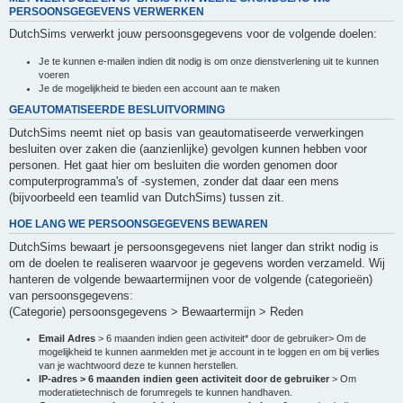
PERSOONSGEGEVENS VERWERKEN
DutchSims verwerkt jouw persoonsgegevens voor de volgende doelen:
Je te kunnen e-mailen indien dit nodig is om onze dienstverlening uit te kunnen
voeren
Je de mogelijkheid te bieden een account aan te maken
GEAUTOMATISEERDE BESLUITVORMING
DutchSims neemt niet op basis van geautomatiseerde verwerkingen
besluiten over zaken die (aanzienlijke) gevolgen kunnen hebben voor
personen. Het gaat hier om besluiten die worden genomen door
computerprogramma's of -systemen, zonder dat daar een mens
(bijvoorbeeld een teamlid van DutchSims) tussen zit.
HOE LANG WE PERSOONSGEGEVENS BEWAREN
DutchSims bewaart je persoonsgegevens niet langer dan strikt nodig is
om de doelen te realiseren waarvoor je gegevens worden verzameld. Wij
hanteren de volgende bewaartermijnen voor de volgende (categorieën)
van persoonsgegevens:
(Categorie) persoonsgegevens > Bewaartermijn > Reden
Email Adres
> 6 maanden indien geen activiteit* door de gebruiker> Om de
mogelijkheid te kunnen aanmelden met je account in te loggen en om bij verlies
van je wachtwoord deze te kunnen herstellen.
IP-adres > 6 maanden indien geen activiteit door de gebruiker
> Om
moderatietechnisch de forumregels te kunnen handhaven.