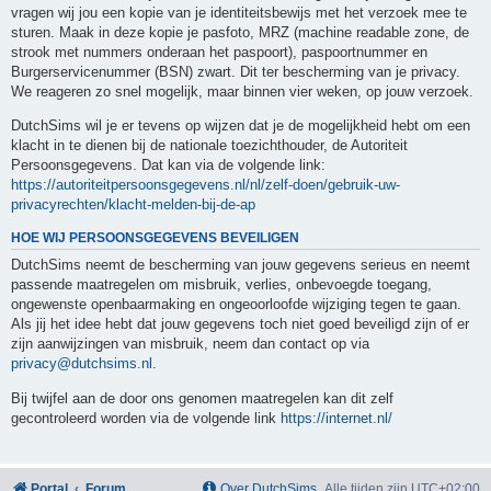
vragen wij jou een kopie van je identiteitsbewijs met het verzoek mee te
sturen. Maak in deze kopie je pasfoto, MRZ (machine readable zone, de
strook met nummers onderaan het paspoort), paspoortnummer en
Burgerservicenummer (BSN) zwart. Dit ter bescherming van je privacy.
We reageren zo snel mogelijk, maar binnen vier weken, op jouw verzoek.
DutchSims wil je er tevens op wijzen dat je de mogelijkheid hebt om een
klacht in te dienen bij de nationale toezichthouder, de Autoriteit
Persoonsgegevens. Dat kan via de volgende link:
https://autoriteitpersoonsgegevens.nl/nl/zelf-doen/gebruik-uw-
privacyrechten/klacht-melden-bij-de-ap
HOE WIJ PERSOONSGEGEVENS BEVEILIGEN
DutchSims neemt de bescherming van jouw gegevens serieus en neemt
passende maatregelen om misbruik, verlies, onbevoegde toegang,
ongewenste openbaarmaking en ongeoorloofde wijziging tegen te gaan.
Als jij het idee hebt dat jouw gegevens toch niet goed beveiligd zijn of er
zijn aanwijzingen van misbruik, neem dan contact op via
privacy@dutchsims.nl
.
Bij twijfel aan de door ons genomen maatregelen kan dit zelf
gecontroleerd worden via de volgende link
https://internet.nl/
Portal
Forum
Over DutchSims
Alle tijden zijn
UTC+02:00