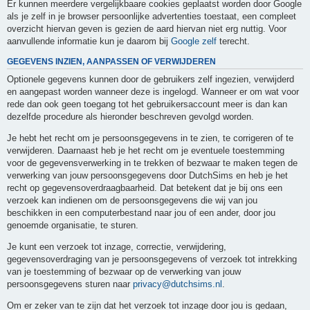
Er kunnen meerdere vergelijkbaare cookies geplaatst worden door Google
als je zelf in je browser persoonlijke advertenties toestaat, een compleet
overzicht hiervan geven is gezien de aard hiervan niet erg nuttig. Voor
aanvullende informatie kun je daarom bij
Google zelf
terecht.
GEGEVENS INZIEN, AANPASSEN OF VERWIJDEREN
Optionele gegevens kunnen door de gebruikers zelf ingezien, verwijderd
en aangepast worden wanneer deze is ingelogd. Wanneer er om wat voor
rede dan ook geen toegang tot het gebruikersaccount meer is dan kan
dezelfde procedure als hieronder beschreven gevolgd worden.
Je hebt het recht om je persoonsgegevens in te zien, te corrigeren of te
verwijderen. Daarnaast heb je het recht om je eventuele toestemming
voor de gegevensverwerking in te trekken of bezwaar te maken tegen de
verwerking van jouw persoonsgegevens door DutchSims en heb je het
recht op gegevensoverdraagbaarheid. Dat betekent dat je bij ons een
verzoek kan indienen om de persoonsgegevens die wij van jou
beschikken in een computerbestand naar jou of een ander, door jou
genoemde organisatie, te sturen.
Je kunt een verzoek tot inzage, correctie, verwijdering,
gegevensoverdraging van je persoonsgegevens of verzoek tot intrekking
van je toestemming of bezwaar op de verwerking van jouw
persoonsgegevens sturen naar
privacy@dutchsims.nl
.
Om er zeker van te zijn dat het verzoek tot inzage door jou is gedaan,