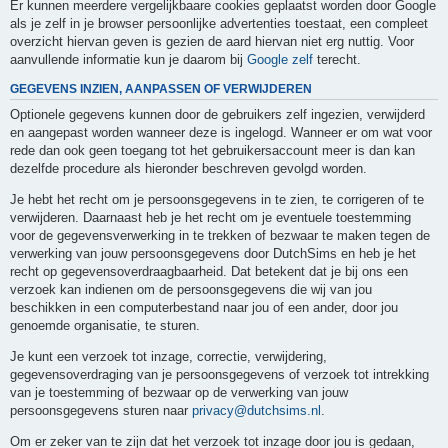
Er kunnen meerdere vergelijkbaare cookies geplaatst worden door Google
als je zelf in je browser persoonlijke advertenties toestaat, een compleet
overzicht hiervan geven is gezien de aard hiervan niet erg nuttig. Voor
aanvullende informatie kun je daarom bij
Google zelf
terecht.
GEGEVENS INZIEN, AANPASSEN OF VERWIJDEREN
Optionele gegevens kunnen door de gebruikers zelf ingezien, verwijderd
en aangepast worden wanneer deze is ingelogd. Wanneer er om wat voor
rede dan ook geen toegang tot het gebruikersaccount meer is dan kan
dezelfde procedure als hieronder beschreven gevolgd worden.
Je hebt het recht om je persoonsgegevens in te zien, te corrigeren of te
verwijderen. Daarnaast heb je het recht om je eventuele toestemming
voor de gegevensverwerking in te trekken of bezwaar te maken tegen de
verwerking van jouw persoonsgegevens door DutchSims en heb je het
recht op gegevensoverdraagbaarheid. Dat betekent dat je bij ons een
verzoek kan indienen om de persoonsgegevens die wij van jou
beschikken in een computerbestand naar jou of een ander, door jou
genoemde organisatie, te sturen.
Je kunt een verzoek tot inzage, correctie, verwijdering,
gegevensoverdraging van je persoonsgegevens of verzoek tot intrekking
van je toestemming of bezwaar op de verwerking van jouw
persoonsgegevens sturen naar
privacy@dutchsims.nl
.
Om er zeker van te zijn dat het verzoek tot inzage door jou is gedaan,