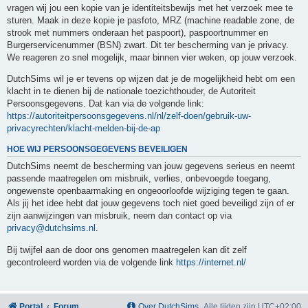
vragen wij jou een kopie van je identiteitsbewijs met het verzoek mee te
sturen. Maak in deze kopie je pasfoto, MRZ (machine readable zone, de
strook met nummers onderaan het paspoort), paspoortnummer en
Burgerservicenummer (BSN) zwart. Dit ter bescherming van je privacy.
We reageren zo snel mogelijk, maar binnen vier weken, op jouw verzoek.
DutchSims wil je er tevens op wijzen dat je de mogelijkheid hebt om een
klacht in te dienen bij de nationale toezichthouder, de Autoriteit
Persoonsgegevens. Dat kan via de volgende link:
https://autoriteitpersoonsgegevens.nl/nl/zelf-doen/gebruik-uw-
privacyrechten/klacht-melden-bij-de-ap
HOE WIJ PERSOONSGEGEVENS BEVEILIGEN
DutchSims neemt de bescherming van jouw gegevens serieus en neemt
passende maatregelen om misbruik, verlies, onbevoegde toegang,
ongewenste openbaarmaking en ongeoorloofde wijziging tegen te gaan.
Als jij het idee hebt dat jouw gegevens toch niet goed beveiligd zijn of er
zijn aanwijzingen van misbruik, neem dan contact op via
privacy@dutchsims.nl
.
Bij twijfel aan de door ons genomen maatregelen kan dit zelf
gecontroleerd worden via de volgende link
https://internet.nl/
Portal
Forum
Over DutchSims
Alle tijden zijn
UTC+02:00