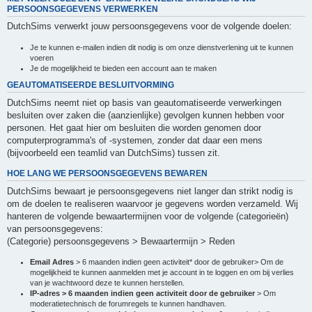
PERSOONSGEGEVENS VERWERKEN
DutchSims verwerkt jouw persoonsgegevens voor de volgende doelen:
Je te kunnen e-mailen indien dit nodig is om onze dienstverlening uit te kunnen
voeren
Je de mogelijkheid te bieden een account aan te maken
GEAUTOMATISEERDE BESLUITVORMING
DutchSims neemt niet op basis van geautomatiseerde verwerkingen
besluiten over zaken die (aanzienlijke) gevolgen kunnen hebben voor
personen. Het gaat hier om besluiten die worden genomen door
computerprogramma's of -systemen, zonder dat daar een mens
(bijvoorbeeld een teamlid van DutchSims) tussen zit.
HOE LANG WE PERSOONSGEGEVENS BEWAREN
DutchSims bewaart je persoonsgegevens niet langer dan strikt nodig is
om de doelen te realiseren waarvoor je gegevens worden verzameld. Wij
hanteren de volgende bewaartermijnen voor de volgende (categorieën)
van persoonsgegevens:
(Categorie) persoonsgegevens > Bewaartermijn > Reden
Email Adres
> 6 maanden indien geen activiteit* door de gebruiker> Om de
mogelijkheid te kunnen aanmelden met je account in te loggen en om bij verlies
van je wachtwoord deze te kunnen herstellen.
IP-adres > 6 maanden indien geen activiteit door de gebruiker
> Om
moderatietechnisch de forumregels te kunnen handhaven.