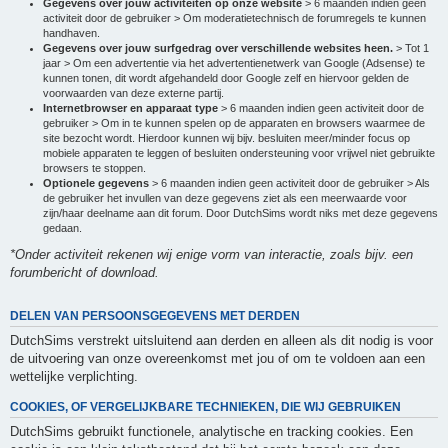
Gegevens over jouw activiteiten op onze website
> 6 maanden indien geen
activiteit door de gebruiker > Om moderatietechnisch de forumregels te kunnen
handhaven.
Gegevens over jouw surfgedrag over verschillende websites heen.
> Tot 1
jaar > Om een advertentie via het advertentienetwerk van Google (Adsense) te
kunnen tonen, dit wordt afgehandeld door Google zelf en hiervoor gelden de
voorwaarden van deze externe partij.
Internetbrowser en apparaat type
> 6 maanden indien geen activiteit door de
gebruiker > Om in te kunnen spelen op de apparaten en browsers waarmee de
site bezocht wordt. Hierdoor kunnen wij bijv. besluiten meer/minder focus op
mobiele apparaten te leggen of besluiten ondersteuning voor vrijwel niet gebruikte
browsers te stoppen.
Optionele gegevens
> 6 maanden indien geen activiteit door de gebruiker > Als
de gebruiker het invullen van deze gegevens ziet als een meerwaarde voor
zijn/haar deelname aan dit forum. Door DutchSims wordt niks met deze gegevens
gedaan.
*Onder activiteit rekenen wij enige vorm van interactie, zoals bijv. een
forumbericht of download.
DELEN VAN PERSOONSGEGEVENS MET DERDEN
DutchSims verstrekt uitsluitend aan derden en alleen als dit nodig is voor
de uitvoering van onze overeenkomst met jou of om te voldoen aan een
wettelijke verplichting.
COOKIES, OF VERGELIJKBARE TECHNIEKEN, DIE WIJ GEBRUIKEN
DutchSims gebruikt functionele, analytische en tracking cookies. Een