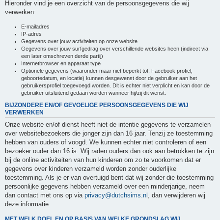
Hieronder vind je een overzicht van de persoonsgegevens die wij
verwerken:
E-mailadres
IP-adres
Gegevens over jouw activiteiten op onze website
Gegevens over jouw surfgedrag over verschillende websites heen (indirect via
een later omschreven derde partij)
Internetbrowser en apparaat type
Optionele gegevens (waaronder maar niet beperkt tot: Facebook profiel,
geboortedatum, en locatie) kunnen desgewenst door de gebruiker aan het
gebruikersprofiel toegevoegd worden. Dit is echter niet verplicht en kan door de
gebruiker uitsluitend gedaan worden wanneer hij/zij dit wenst.
BIJZONDERE EN/OF GEVOELIGE PERSOONSGEGEVENS DIE WIJ
VERWERKEN
Onze website en/of dienst heeft niet de intentie gegevens te verzamelen
over websitebezoekers die jonger zijn dan 16 jaar. Tenzij ze toestemming
hebben van ouders of voogd. We kunnen echter niet controleren of een
bezoeker ouder dan 16 is. Wij raden ouders dan ook aan betrokken te zijn
bij de online activiteiten van hun kinderen om zo te voorkomen dat er
gegevens over kinderen verzameld worden zonder ouderlijke
toestemming. Als je er van overtuigd bent dat wij zonder die toestemming
persoonlijke gegevens hebben verzameld over een minderjarige, neem
dan contact met ons op via
privacy@dutchsims.nl
, dan verwijderen wij
deze informatie.
MET WELK DOEL EN OP BASIS VAN WELKE GRONDSLAG WIJ