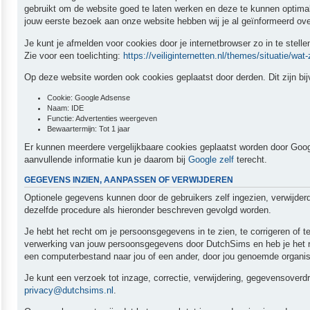
gebruikt om de website goed te laten werken en deze te kunnen optima
jouw eerste bezoek aan onze website hebben wij je al geïnformeerd ov
Je kunt je afmelden voor cookies door je internetbrowser zo in te stell
Zie voor een toelichting:
https://veiliginternetten.nl/themes/situatie/wat-
Op deze website worden ook cookies geplaatst door derden. Dit zijn bij
Cookie: Google Adsense
Naam: IDE
Functie: Advertenties weergeven
Bewaartermijn: Tot 1 jaar
Er kunnen meerdere vergelijkbaare cookies geplaatst worden door Google 
aanvullende informatie kun je daarom bij
Google zelf
terecht.
GEGEVENS INZIEN, AANPASSEN OF VERWIJDEREN
Optionele gegevens kunnen door de gebruikers zelf ingezien, verwijde
dezelfde procedure als hieronder beschreven gevolgd worden.
Je hebt het recht om je persoonsgegevens in te zien, te corrigeren of
verwerking van jouw persoonsgegevens door DutchSims en heb je het r
een computerbestand naar jou of een ander, door jou genoemde organisa
Je kunt een verzoek tot inzage, correctie, verwijdering, gegevensove
privacy@dutchsims.nl
.