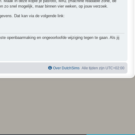
ren. Maak in deze kopie je pasfoto, MRZ (machine readable zone, de
 zo snel mogelijk, maar binnen vier weken, op jouw verzoek.
egevens. Dat kan via de volgende link:
 openbaarmaking en ongeoorloofde wijziging tegen te gaan. Als jij
Over DutchSims
Alle tijden zijn
UTC+02:00