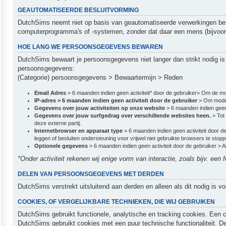
GEAUTOMATISEERDE BESLUITVORMING
DutchSims neemt niet op basis van geautomatiseerde verwerkingen besl
computerprogramma's of -systemen, zonder dat daar een mens (bijvoor
HOE LANG WE PERSOONSGEGEVENS BEWAREN
DutchSims bewaart je persoonsgegevens niet langer dan strikt nodig i
persoonsgegevens:
(Categorie) persoonsgegevens > Bewaartermijn > Reden
Email Adres
> 6 maanden indien geen activiteit* door de gebruiker> Om de mo
IP-adres > 6 maanden indien geen activiteit door de gebruiker
> Om moder
Gegevens over jouw activiteiten op onze website
> 6 maanden indien geen
Gegevens over jouw surfgedrag over verschillende websites heen.
> Tot
deze externe partij.
Internetbrowser en apparaat type
> 6 maanden indien geen activiteit door 
leggen of besluiten ondersteuning voor vrijwel niet gebruikte browsers te stopp
Optionele gegevens
> 6 maanden indien geen activiteit door de gebruiker >
*Onder activiteit rekenen wij enige vorm van interactie, zoals bijv. een
DELEN VAN PERSOONSGEGEVENS MET DERDEN
DutchSims verstrekt uitsluitend aan derden en alleen als dit nodig is v
COOKIES, OF VERGELIJKBARE TECHNIEKEN, DIE WIJ GEBRUIKEN
DutchSims gebruikt functionele, analytische en tracking cookies. Een c
DutchSims gebruikt cookies met een puur technische functionaliteit. D