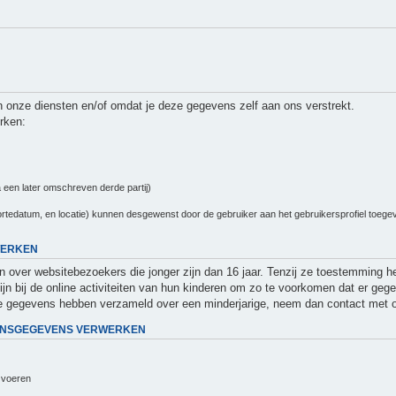
 onze diensten en/of omdat je deze gegevens zelf aan ons verstrekt.
rken:
 een later omschreven derde partij)
tedatum, en locatie) kunnen desgewenst door de gebruiker aan het gebruikersprofiel toegevoe
WERKEN
en over websitebezoekers die jonger zijn dan 16 jaar. Tenzij ze toestemming 
ijn bij de online activiteiten van hun kinderen om zo te voorkomen dat er g
ijke gegevens hebben verzameld over een minderjarige, neem dan contact met 
OONSGEGEVENS VERWERKEN
n voeren