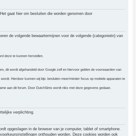
 Het gaat hier om besluiten die worden genomen door
teren de volgende bewaartermijnen voor de volgende (categorieën) van
ord deze te kunnen herstellen.
.
nen, dit wordt afgehandeld door Google zelf en hiervoor gelden de voorwaarden van
wordt. Hierdoor kunnen wij bijv. besluiten meer/minder focus op mobiele apparaten te
elname aan dit forum. Door DutchSims wordt niks met deze gegevens gedaan.
elijke verplichting.
ordt opgeslagen in de browser van je computer, tablet of smartphone.
w voorkeursinstellingen onthouden worden. Deze cookies worden ook