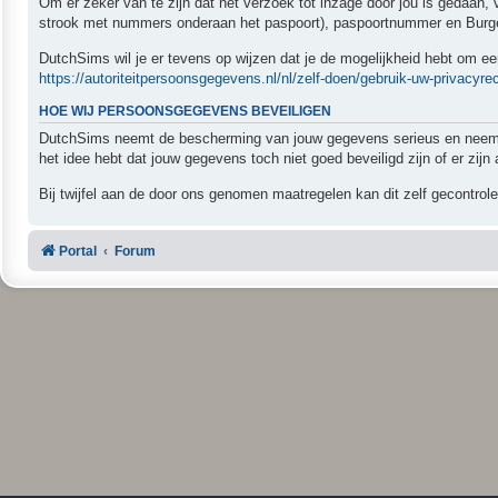
Om er zeker van te zijn dat het verzoek tot inzage door jou is gedaan,
strook met nummers onderaan het paspoort), paspoortnummer en Burger
DutchSims wil je er tevens op wijzen dat je de mogelijkheid hebt om een
https://autoriteitpersoonsgegevens.nl/nl/zelf-doen/gebruik-uw-privacyre
HOE WIJ PERSOONSGEGEVENS BEVEILIGEN
DutchSims neemt de bescherming van jouw gegevens serieus en neemt p
het idee hebt dat jouw gegevens toch niet goed beveiligd zijn of er zi
Bij twijfel aan de door ons genomen maatregelen kan dit zelf gecontrol
Portal
Forum