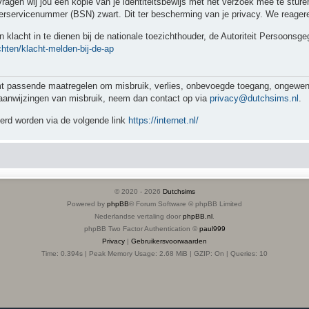
 vragen wij jou een kopie van je identiteitsbewijs met het verzoek mee te stu
servicenummer (BSN) zwart. Dit ter bescherming van je privacy. We reageren
 klacht in te dienen bij de nationale toezichthouder, de Autoriteit Persoonsg
chten/klacht-melden-bij-de-ap
assende maatregelen om misbruik, verlies, onbevoegde toegang, ongewenste
jn aanwijzingen van misbruik, neem dan contact op via
privacy@dutchsims.nl
.
eerd worden via de volgende link
https://internet.nl/
© 2020 -
2026
Dutchsims
Powered by
phpBB
® Forum Software © phpBB Limited
Nederlandse vertaling door
phpBB.nl
.
phpBB Two Factor Authentication ©
paul999
Privacy
|
Gebruikersvoorwaarden
Time: 0.394s
| Peak Memory Usage: 2.68 MiB | GZIP: On |
Queries: 10