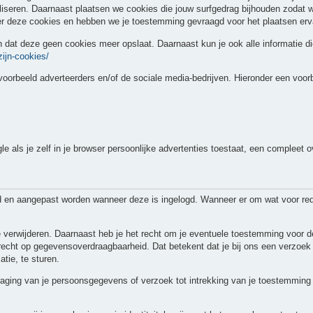
liseren. Daarnaast plaatsen we cookies die jouw surfgedrag bijhouden zodat
er deze cookies en hebben we je toestemming gevraagd voor het plaatsen erv
en dat deze geen cookies meer opslaat. Daarnaast kun je ook alle informatie di
zijn-cookies/
voorbeeld adverteerders en/of de sociale media-bedrijven. Hieronder een voor
als je zelf in je browser persoonlijke advertenties toestaat, een compleet ov
rd en aangepast worden wanneer deze is ingelogd. Wanneer er om wat voor re
 te verwijderen. Daarnaast heb je het recht om je eventuele toestemming voor
echt op gegevensoverdraagbaarheid. Dat betekent dat je bij ons een verzoek
tie, te sturen.
rdraging van je persoonsgegevens of verzoek tot intrekking van je toestemmi