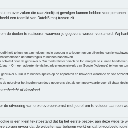
uiten over zaken die (aanzienlijke) gevolgen kunnen hebben voor personen.
beeld een teamlid van DutchSims) tussen zit.
s om de doelen te realiseren waarvoor je gegevens worden verzameld. Wij han
gelijkheid te kunnen aanmelden met je account in te loggen en om bij verlies van je wachtwo
atietechnisch de forumregels te kunnen handhaven.
 activiteit door de gebruiker > Om moderatietechnisch de forumregels te kunnen handhaven
 1 jaar > Om een advertentie via het advertentienetwerk van Google (Adsense) te kunnen to
de gebruiker > Om in te kunnen spelen op de apparaten en browsers waarmee de site bezocht 
en.
 Als de gebruiker het invullen van deze gegevens ziet als een meerwaarde voor zijn/haar de
 forumbericht of download.
oor de uitvoering van onze overeenkomst met jou of om te voldoen aan een wett
ookie is een klein tekstbestand dat bij het eerste bezoek aan deze website w
eze zorgen ervoor dat de website naar behoren werkt en dat bijvoorbeeld jou