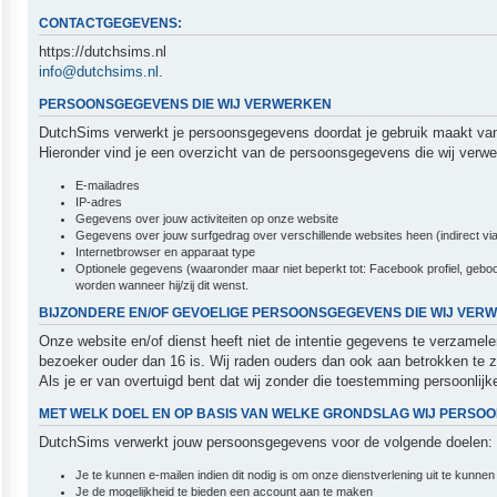
CONTACTGEGEVENS:
https://dutchsims.nl
info@dutchsims.nl
.
PERSOONSGEGEVENS DIE WIJ VERWERKEN
DutchSims verwerkt je persoonsgegevens doordat je gebruik maakt van
Hieronder vind je een overzicht van de persoonsgegevens die wij verwe
E-mailadres
IP-adres
Gegevens over jouw activiteiten op onze website
Gegevens over jouw surfgedrag over verschillende websites heen (indirect via
Internetbrowser en apparaat type
Optionele gegevens (waaronder maar niet beperkt tot: Facebook profiel, geboor
worden wanneer hij/zij dit wenst.
BIJZONDERE EN/OF GEVOELIGE PERSOONSGEGEVENS DIE WIJ VER
Onze website en/of dienst heeft niet de intentie gegevens te verzamel
bezoeker ouder dan 16 is. Wij raden ouders dan ook aan betrokken te z
Als je er van overtuigd bent dat wij zonder die toestemming persoonl
MET WELK DOEL EN OP BASIS VAN WELKE GRONDSLAG WIJ PERS
DutchSims verwerkt jouw persoonsgegevens voor de volgende doelen:
Je te kunnen e-mailen indien dit nodig is om onze dienstverlening uit te kunne
Je de mogelijkheid te bieden een account aan te maken