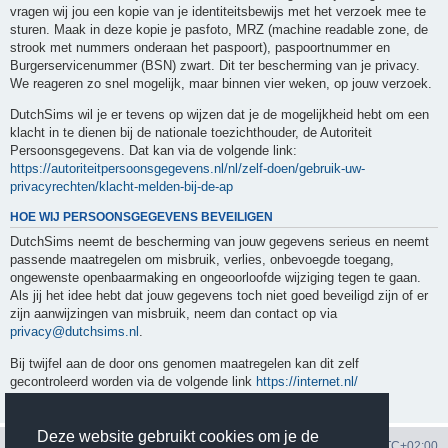
vragen wij jou een kopie van je identiteitsbewijs met het verzoek mee te
sturen. Maak in deze kopie je pasfoto, MRZ (machine readable zone, de
strook met nummers onderaan het paspoort), paspoortnummer en
Burgerservicenummer (BSN) zwart. Dit ter bescherming van je privacy.
We reageren zo snel mogelijk, maar binnen vier weken, op jouw verzoek.
DutchSims wil je er tevens op wijzen dat je de mogelijkheid hebt om een
klacht in te dienen bij de nationale toezichthouder, de Autoriteit
Persoonsgegevens. Dat kan via de volgende link:
https://autoriteitpersoonsgegevens.nl/nl/zelf-doen/gebruik-uw-
privacyrechten/klacht-melden-bij-de-ap
HOE WIJ PERSOONSGEGEVENS BEVEILIGEN
DutchSims neemt de bescherming van jouw gegevens serieus en neemt
passende maatregelen om misbruik, verlies, onbevoegde toegang,
ongewenste openbaarmaking en ongeoorloofde wijziging tegen te gaan.
Als jij het idee hebt dat jouw gegevens toch niet goed beveiligd zijn of er
zijn aanwijzingen van misbruik, neem dan contact op via
privacy@dutchsims.nl
.
Bij twijfel aan de door ons genomen maatregelen kan dit zelf
gecontroleerd worden via de volgende link
https://internet.nl/
Deze website gebruikt cookies om je de
Portal
Forum
Over DutchSims
Alle tijden zijn
UTC+02:00