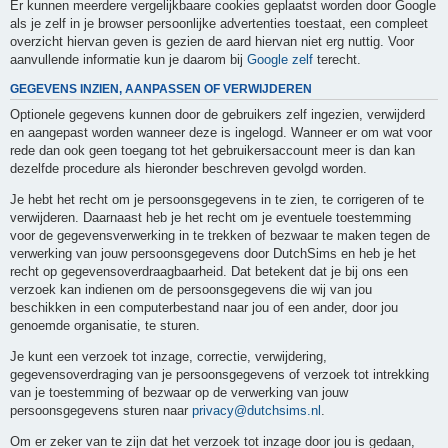
Er kunnen meerdere vergelijkbaare cookies geplaatst worden door Google
als je zelf in je browser persoonlijke advertenties toestaat, een compleet
overzicht hiervan geven is gezien de aard hiervan niet erg nuttig. Voor
aanvullende informatie kun je daarom bij
Google zelf
terecht.
GEGEVENS INZIEN, AANPASSEN OF VERWIJDEREN
Optionele gegevens kunnen door de gebruikers zelf ingezien, verwijderd
en aangepast worden wanneer deze is ingelogd. Wanneer er om wat voor
rede dan ook geen toegang tot het gebruikersaccount meer is dan kan
dezelfde procedure als hieronder beschreven gevolgd worden.
Je hebt het recht om je persoonsgegevens in te zien, te corrigeren of te
verwijderen. Daarnaast heb je het recht om je eventuele toestemming
voor de gegevensverwerking in te trekken of bezwaar te maken tegen de
verwerking van jouw persoonsgegevens door DutchSims en heb je het
recht op gegevensoverdraagbaarheid. Dat betekent dat je bij ons een
verzoek kan indienen om de persoonsgegevens die wij van jou
beschikken in een computerbestand naar jou of een ander, door jou
genoemde organisatie, te sturen.
Je kunt een verzoek tot inzage, correctie, verwijdering,
gegevensoverdraging van je persoonsgegevens of verzoek tot intrekking
van je toestemming of bezwaar op de verwerking van jouw
persoonsgegevens sturen naar
privacy@dutchsims.nl
.
Om er zeker van te zijn dat het verzoek tot inzage door jou is gedaan,