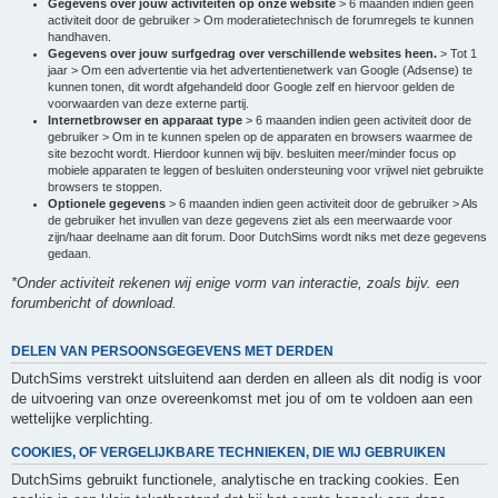
Gegevens over jouw activiteiten op onze website
> 6 maanden indien geen
activiteit door de gebruiker > Om moderatietechnisch de forumregels te kunnen
handhaven.
Gegevens over jouw surfgedrag over verschillende websites heen.
> Tot 1
jaar > Om een advertentie via het advertentienetwerk van Google (Adsense) te
kunnen tonen, dit wordt afgehandeld door Google zelf en hiervoor gelden de
voorwaarden van deze externe partij.
Internetbrowser en apparaat type
> 6 maanden indien geen activiteit door de
gebruiker > Om in te kunnen spelen op de apparaten en browsers waarmee de
site bezocht wordt. Hierdoor kunnen wij bijv. besluiten meer/minder focus op
mobiele apparaten te leggen of besluiten ondersteuning voor vrijwel niet gebruikte
browsers te stoppen.
Optionele gegevens
> 6 maanden indien geen activiteit door de gebruiker > Als
de gebruiker het invullen van deze gegevens ziet als een meerwaarde voor
zijn/haar deelname aan dit forum. Door DutchSims wordt niks met deze gegevens
gedaan.
*Onder activiteit rekenen wij enige vorm van interactie, zoals bijv. een
forumbericht of download.
DELEN VAN PERSOONSGEGEVENS MET DERDEN
DutchSims verstrekt uitsluitend aan derden en alleen als dit nodig is voor
de uitvoering van onze overeenkomst met jou of om te voldoen aan een
wettelijke verplichting.
COOKIES, OF VERGELIJKBARE TECHNIEKEN, DIE WIJ GEBRUIKEN
DutchSims gebruikt functionele, analytische en tracking cookies. Een