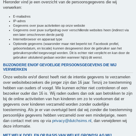
Hieronder vind je een overzicht van de persoonsgegevens die wij
verwerken:
E-mailadres
IP-adres
Gegevens over jouw activiteiten op onze website
Gegevens over jouw surfgedrag over verschillende websites heen (indirect via
een later omschreven derde partij)
Internetbrowser en apparaat type
Optionele gegevens (waaronder maar niet beperkt tot: Facebook profiel,
geboortedatum, en locatie) kunnen desgewenst door de gebruiker aan het
gebruikersprofiel toegevoegd worden. Dit is echter niet verplicht en kan door de
gebruiker uitsluitend gedaan worden wanneer hij/zij dit wenst.
BIJZONDERE EN/OF GEVOELIGE PERSOONSGEGEVENS DIE WIJ
VERWERKEN
Onze website en/of dienst heeft niet de intentie gegevens te verzamelen
over websitebezoekers die jonger zijn dan 16 jaar. Tenzij ze toestemming
hebben van ouders of voogd. We kunnen echter niet controleren of een
bezoeker ouder dan 16 is. Wij raden ouders dan ook aan betrokken te zijn
bij de online activiteiten van hun kinderen om zo te voorkomen dat er
gegevens over kinderen verzameld worden zonder ouderlijke
toestemming. Als je er van overtuigd bent dat wij zonder die toestemming
persoonlijke gegevens hebben verzameld over een minderjarige, neem
dan contact met ons op via
privacy@dutchsims.nl
, dan verwijderen wij
deze informatie.
MET WELK DOEL EN OP BASIS VAN WELKE GRONDSLAG WIJ