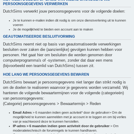
PERSOONSGEGEVENS VERWERKEN
DutchSims verwerkt jouw persoonsgegevens voor de volgende doelen:
Je te kunnen e-mailen indien dit nodig is om onze dienstverlening uit te kunnen
voeren
Je de mogelijkheid te bieden een account aan te maken
GEAUTOMATISEERDE BESLUITVORMING
DutchSims neemt niet op basis van geautomatiseerde verwerkingen
besluiten over zaken die (aanzienlijke) gevolgen kunnen hebben voor
personen. Het gaat hier om besluiten die worden genomen door
computerprogramma's of -systemen, zonder dat daar een mens
(bijvoorbeeld een teamlid van DutchSims) tussen zit.
HOE LANG WE PERSOONSGEGEVENS BEWAREN
DutchSims bewaart je persoonsgegevens niet langer dan strikt nodig is
om de doelen te realiseren waarvoor je gegevens worden verzameld. Wij
hanteren de volgende bewaartermijnen voor de volgende (categorieën)
van persoonsgegevens:
(Categorie) persoonsgegevens > Bewaartermijn > Reden
Email Adres
> 6 maanden indien geen activiteit* door de gebruiker> Om de
mogelijkheid te kunnen aanmelden met je account in te loggen en om bij verlies
van je wachtwoord deze te kunnen herstellen.
IP-adres > 6 maanden indien geen activiteit door de gebruiker
> Om
moderatietechnisch de forumregels te kunnen handhaven.