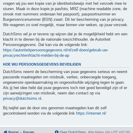
vragen wij jou een kopie van je identiteitsbewijs met het verzoek mee te
sturen. Maak in deze kopie je pasfoto, MRZ (machine readable zone, de
strook met nummers onderaan het paspoort), paspoortnummer en
Burgerservicenummer (BSN) zwart. Dit ter bescherming van je privacy.
We reageren zo snel mogelijk, maar binnen vier weken, op jouw verzoek.
DutchSims wil je er tevens op wijzen dat je de mogelijkheid hebt om een
klacht in te dienen bij de nationale toezichthouder, de Autoriteit
Persoonsgegevens. Dat kan via de volgende link:
https://autoriteitpersoonsgegevens.nl/nl/zelf-doen/gebruik-uw-
privacyrechten/klacht-melden-bij-de-ap
HOE WIJ PERSOONSGEGEVENS BEVEILIGEN
DutchSims neemt de bescherming van jouw gegevens serieus en neemt
passende maatregelen om misbruik, verlies, onbevoegde toegang,
ongewenste openbaarmaking en ongeoorloofde wijziging tegen te gaan.
Als jij het idee hebt dat jouw gegevens toch niet goed beveiligd zijn of er
zijn aanwijzingen van misbruik, neem dan contact op via
privacy@dutchsims.nl
.
Bij twijfel aan de door ons genomen maatregelen kan dit zelf
gecontroleerd worden via de volgende link
https://internet.nl/
Portal
Forum
Over DutchSims
Alle tijden zijn
UTC+02:00