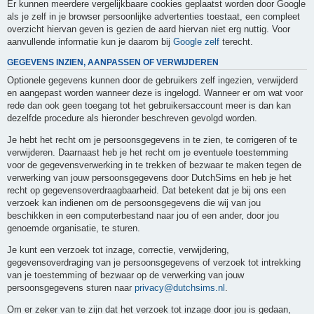
Er kunnen meerdere vergelijkbaare cookies geplaatst worden door Google
als je zelf in je browser persoonlijke advertenties toestaat, een compleet
overzicht hiervan geven is gezien de aard hiervan niet erg nuttig. Voor
aanvullende informatie kun je daarom bij
Google zelf
terecht.
GEGEVENS INZIEN, AANPASSEN OF VERWIJDEREN
Optionele gegevens kunnen door de gebruikers zelf ingezien, verwijderd
en aangepast worden wanneer deze is ingelogd. Wanneer er om wat voor
rede dan ook geen toegang tot het gebruikersaccount meer is dan kan
dezelfde procedure als hieronder beschreven gevolgd worden.
Je hebt het recht om je persoonsgegevens in te zien, te corrigeren of te
verwijderen. Daarnaast heb je het recht om je eventuele toestemming
voor de gegevensverwerking in te trekken of bezwaar te maken tegen de
verwerking van jouw persoonsgegevens door DutchSims en heb je het
recht op gegevensoverdraagbaarheid. Dat betekent dat je bij ons een
verzoek kan indienen om de persoonsgegevens die wij van jou
beschikken in een computerbestand naar jou of een ander, door jou
genoemde organisatie, te sturen.
Je kunt een verzoek tot inzage, correctie, verwijdering,
gegevensoverdraging van je persoonsgegevens of verzoek tot intrekking
van je toestemming of bezwaar op de verwerking van jouw
persoonsgegevens sturen naar
privacy@dutchsims.nl
.
Om er zeker van te zijn dat het verzoek tot inzage door jou is gedaan,