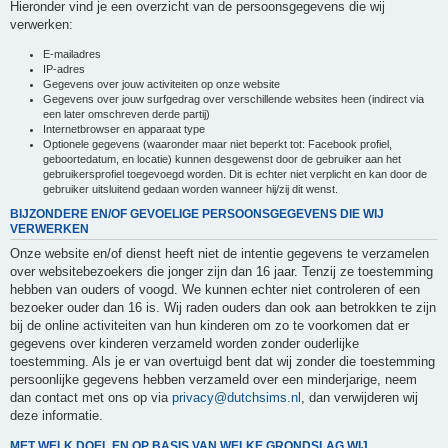
Hieronder vind je een overzicht van de persoonsgegevens die wij
verwerken:
E-mailadres
IP-adres
Gegevens over jouw activiteiten op onze website
Gegevens over jouw surfgedrag over verschillende websites heen (indirect via
een later omschreven derde partij)
Internetbrowser en apparaat type
Optionele gegevens (waaronder maar niet beperkt tot: Facebook profiel,
geboortedatum, en locatie) kunnen desgewenst door de gebruiker aan het
gebruikersprofiel toegevoegd worden. Dit is echter niet verplicht en kan door de
gebruiker uitsluitend gedaan worden wanneer hij/zij dit wenst.
BIJZONDERE EN/OF GEVOELIGE PERSOONSGEGEVENS DIE WIJ
VERWERKEN
Onze website en/of dienst heeft niet de intentie gegevens te verzamelen
over websitebezoekers die jonger zijn dan 16 jaar. Tenzij ze toestemming
hebben van ouders of voogd. We kunnen echter niet controleren of een
bezoeker ouder dan 16 is. Wij raden ouders dan ook aan betrokken te zijn
bij de online activiteiten van hun kinderen om zo te voorkomen dat er
gegevens over kinderen verzameld worden zonder ouderlijke
toestemming. Als je er van overtuigd bent dat wij zonder die toestemming
persoonlijke gegevens hebben verzameld over een minderjarige, neem
dan contact met ons op via
privacy@dutchsims.nl
, dan verwijderen wij
deze informatie.
MET WELK DOEL EN OP BASIS VAN WELKE GRONDSLAG WIJ