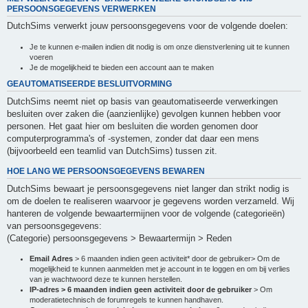
PERSOONSGEGEVENS VERWERKEN
DutchSims verwerkt jouw persoonsgegevens voor de volgende doelen:
Je te kunnen e-mailen indien dit nodig is om onze dienstverlening uit te kunnen
voeren
Je de mogelijkheid te bieden een account aan te maken
GEAUTOMATISEERDE BESLUITVORMING
DutchSims neemt niet op basis van geautomatiseerde verwerkingen
besluiten over zaken die (aanzienlijke) gevolgen kunnen hebben voor
personen. Het gaat hier om besluiten die worden genomen door
computerprogramma's of -systemen, zonder dat daar een mens
(bijvoorbeeld een teamlid van DutchSims) tussen zit.
HOE LANG WE PERSOONSGEGEVENS BEWAREN
DutchSims bewaart je persoonsgegevens niet langer dan strikt nodig is
om de doelen te realiseren waarvoor je gegevens worden verzameld. Wij
hanteren de volgende bewaartermijnen voor de volgende (categorieën)
van persoonsgegevens:
(Categorie) persoonsgegevens > Bewaartermijn > Reden
Email Adres
> 6 maanden indien geen activiteit* door de gebruiker> Om de
mogelijkheid te kunnen aanmelden met je account in te loggen en om bij verlies
van je wachtwoord deze te kunnen herstellen.
IP-adres > 6 maanden indien geen activiteit door de gebruiker
> Om
moderatietechnisch de forumregels te kunnen handhaven.