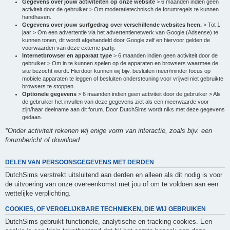
Gegevens over jouw activiteiten op onze website
> 6 maanden indien geen
activiteit door de gebruiker > Om moderatietechnisch de forumregels te kunnen
handhaven.
Gegevens over jouw surfgedrag over verschillende websites heen.
> Tot 1
jaar > Om een advertentie via het advertentienetwerk van Google (Adsense) te
kunnen tonen, dit wordt afgehandeld door Google zelf en hiervoor gelden de
voorwaarden van deze externe partij.
Internetbrowser en apparaat type
> 6 maanden indien geen activiteit door de
gebruiker > Om in te kunnen spelen op de apparaten en browsers waarmee de
site bezocht wordt. Hierdoor kunnen wij bijv. besluiten meer/minder focus op
mobiele apparaten te leggen of besluiten ondersteuning voor vrijwel niet gebruikte
browsers te stoppen.
Optionele gegevens
> 6 maanden indien geen activiteit door de gebruiker > Als
de gebruiker het invullen van deze gegevens ziet als een meerwaarde voor
zijn/haar deelname aan dit forum. Door DutchSims wordt niks met deze gegevens
gedaan.
*Onder activiteit rekenen wij enige vorm van interactie, zoals bijv. een
forumbericht of download.
DELEN VAN PERSOONSGEGEVENS MET DERDEN
DutchSims verstrekt uitsluitend aan derden en alleen als dit nodig is voor
de uitvoering van onze overeenkomst met jou of om te voldoen aan een
wettelijke verplichting.
COOKIES, OF VERGELIJKBARE TECHNIEKEN, DIE WIJ GEBRUIKEN
DutchSims gebruikt functionele, analytische en tracking cookies. Een