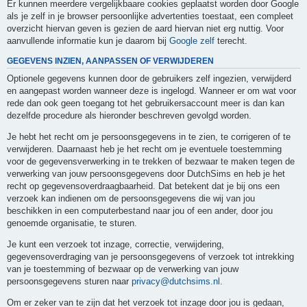
Er kunnen meerdere vergelijkbaare cookies geplaatst worden door Google
als je zelf in je browser persoonlijke advertenties toestaat, een compleet
overzicht hiervan geven is gezien de aard hiervan niet erg nuttig. Voor
aanvullende informatie kun je daarom bij
Google zelf
terecht.
GEGEVENS INZIEN, AANPASSEN OF VERWIJDEREN
Optionele gegevens kunnen door de gebruikers zelf ingezien, verwijderd
en aangepast worden wanneer deze is ingelogd. Wanneer er om wat voor
rede dan ook geen toegang tot het gebruikersaccount meer is dan kan
dezelfde procedure als hieronder beschreven gevolgd worden.
Je hebt het recht om je persoonsgegevens in te zien, te corrigeren of te
verwijderen. Daarnaast heb je het recht om je eventuele toestemming
voor de gegevensverwerking in te trekken of bezwaar te maken tegen de
verwerking van jouw persoonsgegevens door DutchSims en heb je het
recht op gegevensoverdraagbaarheid. Dat betekent dat je bij ons een
verzoek kan indienen om de persoonsgegevens die wij van jou
beschikken in een computerbestand naar jou of een ander, door jou
genoemde organisatie, te sturen.
Je kunt een verzoek tot inzage, correctie, verwijdering,
gegevensoverdraging van je persoonsgegevens of verzoek tot intrekking
van je toestemming of bezwaar op de verwerking van jouw
persoonsgegevens sturen naar
privacy@dutchsims.nl
.
Om er zeker van te zijn dat het verzoek tot inzage door jou is gedaan,