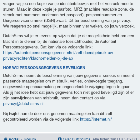
vragen wij jou een kopie van je identiteitsbewijs met het verzoek mee te
sturen. Maak in deze kopie je pasfoto, MRZ (machine readable zone, de
strook met nummers onderaan het paspoort), paspoortnummer en
Burgerservicenummer (BSN) zwart. Dit ter bescherming van je privacy.
We reageren zo snel mogelijk, maar binnen vier weken, op jouw verzoek.
DutchSims wil je er tevens op wijzen dat je de mogelijkheid hebt om een
klacht in te dienen bij de nationale toezichthouder, de Autoriteit
Persoonsgegevens. Dat kan via de volgende link:
https://autoriteitpersoonsgegevens.nl/nl/zelf-doen/gebruik-uw-
privacyrechten/klacht-melden-bij-de-ap
HOE WIJ PERSOONSGEGEVENS BEVEILIGEN
DutchSims neemt de bescherming van jouw gegevens serieus en neemt
passende maatregelen om misbruik, verlies, onbevoegde toegang,
ongewenste openbaarmaking en ongeoorloofde wijziging tegen te gaan.
Als jij het idee hebt dat jouw gegevens toch niet goed beveiligd zijn of er
zijn aanwijzingen van misbruik, neem dan contact op via
privacy@dutchsims.nl
.
Bij twijfel aan de door ons genomen maatregelen kan dit zelf
gecontroleerd worden via de volgende link
https://internet.nl/
Portal
Forum
Over DutchSims
Alle tijden zijn
UTC+02:00