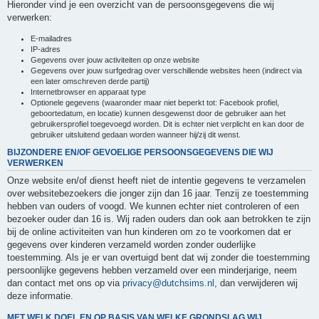
Hieronder vind je een overzicht van de persoonsgegevens die wij
verwerken:
E-mailadres
IP-adres
Gegevens over jouw activiteiten op onze website
Gegevens over jouw surfgedrag over verschillende websites heen (indirect via
een later omschreven derde partij)
Internetbrowser en apparaat type
Optionele gegevens (waaronder maar niet beperkt tot: Facebook profiel,
geboortedatum, en locatie) kunnen desgewenst door de gebruiker aan het
gebruikersprofiel toegevoegd worden. Dit is echter niet verplicht en kan door de
gebruiker uitsluitend gedaan worden wanneer hij/zij dit wenst.
BIJZONDERE EN/OF GEVOELIGE PERSOONSGEGEVENS DIE WIJ
VERWERKEN
Onze website en/of dienst heeft niet de intentie gegevens te verzamelen
over websitebezoekers die jonger zijn dan 16 jaar. Tenzij ze toestemming
hebben van ouders of voogd. We kunnen echter niet controleren of een
bezoeker ouder dan 16 is. Wij raden ouders dan ook aan betrokken te zijn
bij de online activiteiten van hun kinderen om zo te voorkomen dat er
gegevens over kinderen verzameld worden zonder ouderlijke
toestemming. Als je er van overtuigd bent dat wij zonder die toestemming
persoonlijke gegevens hebben verzameld over een minderjarige, neem
dan contact met ons op via
privacy@dutchsims.nl
, dan verwijderen wij
deze informatie.
MET WELK DOEL EN OP BASIS VAN WELKE GRONDSLAG WIJ