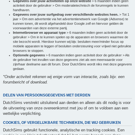
Gegevens over jouw activiteiten op onze website
> 6 maanden indien geen
activiteit door de gebruiker > Om moderatietechnisch de forumregels te kunnen
handhaven.
Gegevens over jouw surfgedrag over verschillende websites heen.
> Tot 1
jaar > Om een advertentie via het advertentienetwerk van Google (Adsense) te
kunnen tonen, dit wordt afgehandeld door Google zelf en hiervoor gelden de
voorwaarden van deze externe partij.
Internetbrowser en apparaat type
> 6 maanden indien geen activiteit door de
gebruiker > Om in te kunnen spelen op de apparaten en browsers waarmee de
site bezocht wordt. Hierdoor kunnen wij bijv. besluiten meer/minder focus op
mobiele apparaten te leggen of besluiten ondersteuning voor vrijwel niet gebruikte
browsers te stoppen.
Optionele gegevens
> 6 maanden indien geen activiteit door de gebruiker > Als
de gebruiker het invullen van deze gegevens ziet als een meerwaarde voor
zijn/haar deelname aan dit forum. Door DutchSims wordt niks met deze gegevens
gedaan.
*Onder activiteit rekenen wij enige vorm van interactie, zoals bijv. een
forumbericht of download.
DELEN VAN PERSOONSGEGEVENS MET DERDEN
DutchSims verstrekt uitsluitend aan derden en alleen als dit nodig is voor
de uitvoering van onze overeenkomst met jou of om te voldoen aan een
wettelijke verplichting.
COOKIES, OF VERGELIJKBARE TECHNIEKEN, DIE WIJ GEBRUIKEN
DutchSims gebruikt functionele, analytische en tracking cookies. Een