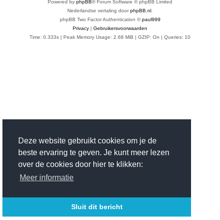
Powered by
phpBB
® Forum Software © phpBB Limited
Nederlandse vertaling door
phpBB.nl
.
phpBB Two Factor Authentication ©
paul999
Privacy
|
Gebruikersvoorwaarden
Time: 0.333s
| Peak Memory Usage: 2.68 MiB | GZIP: On |
Queries: 10
Deze website gebruikt cookies om je de
beste ervaring te geven. Je kunt meer lezen
over de cookies door hier te klikken:
Meer informatie
Sluit dit bericht