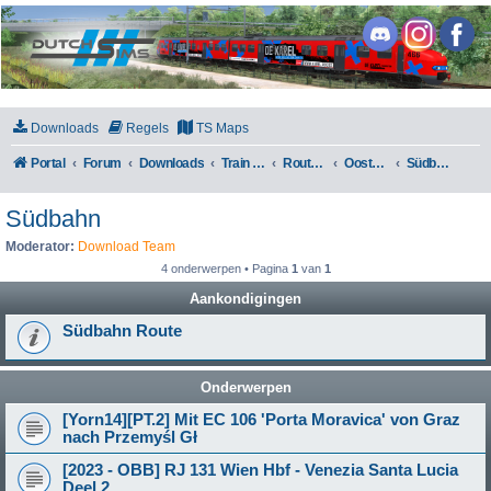
DutchSims
Downloads
Regels
TS Maps
Portal
Forum
Downloads
Train Simulator Classic
Routes en Scenarios
Oostenrijk
Südbahn
Südbahn
Moderator:
Download Team
4 onderwerpen • Pagina
1
van
1
Aankondigingen
Südbahn Route
Onderwerpen
[Yorn14][PT.2] Mit EC 106 'Porta Moravica' von Graz
nach Przemyśl Gł
[2023 - OBB] RJ 131 Wien Hbf - Venezia Santa Lucia
Deel 2