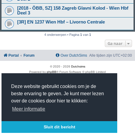
[2018 - ÖBB, SZ] 158 Zagreb Glavni Kolod - Wien Hbf
Deel 3
[3R] EN 1237 Wien Hbf – Livorno Centrale
4 onderwerpen • Pagina
1
van
1
Ga naar
Portal
Forum
Over DutchSims
Alle tijden zijn
UTC+02:00
© 2020 -
2026
Dutchsims
Powered by
phpBB
® Forum Software © phpBB Limited
Nederlandse vertaling door
phpBB.nl
.
phpBB Two Factor Authentication ©
paul999
Deze website gebruikt cookies om je de
Privacy
|
Gebruikersvoorwaarden
beste ervaring te geven. Je kunt meer lezen
Time: 0.381s
| Peak Memory Usage: 2.93 MiB | GZIP: On |
Queries: 18
over de cookies door hier te klikken:
Meer informatie
Sluit dit bericht