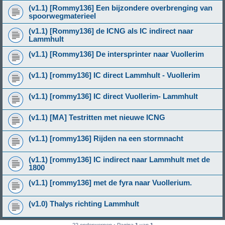
(v1.1) [Rommy136] Een bijzondere overbrenging van
spoorwegmaterieel
(v1.1) [Rommy136] de ICNG als IC indirect naar
Lammhult
(v1.1) [Rommy136] De intersprinter naar Vuollerim
(v1.1) [rommy136] IC direct Lammhult - Vuollerim
(v1.1) [rommy136] IC direct Vuollerim- Lammhult
(v1.1) [MA] Testritten met nieuwe ICNG
(v1.1) [rommy136] Rijden na een stormnacht
(v1.1) [rommy136] IC indirect naar Lammhult met de
1800
(v1.1) [rommy136] met de fyra naar Vuollerium.
(v1.0) Thalys richting Lammhult
22 onderwerpen • Pagina
1
van
1