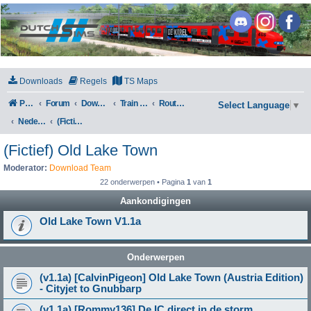
DutchSims
Downloads
Regels
TS Maps
Portal
Forum
Downloads
Train Simulator Classic
Routes en Scenarios
Select Language
▼
Nederland
(Fictief) Old Lake Town
(Fictief) Old Lake Town
Moderator:
Download Team
22 onderwerpen • Pagina
1
van
1
Aankondigingen
Old Lake Town V1.1a
Onderwerpen
(v1.1a) [CalvinPigeon] Old Lake Town (Austria Edition)
- Cityjet to Gnubbarp
(v1.1a) [Rommy136] De IC direct in de storm