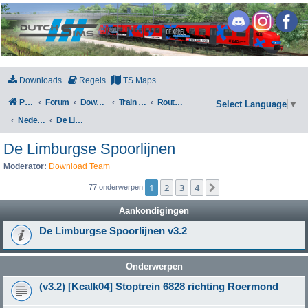
DutchSims
Downloads
Regels
TS Maps
Portal
Forum
Downloads
Train Simulator Classic
Routes en Scenarios
Select Language
▼
Nederland
De Limburgse Spoorlijnen
De Limburgse Spoorlijnen
Moderator:
Download Team
1
2
3
4
Volgende
77 onderwerpen
Aankondigingen
De Limburgse Spoorlijnen v3.2
Onderwerpen
(v3.2) [Kcalk04] Stoptrein 6828 richting Roermond