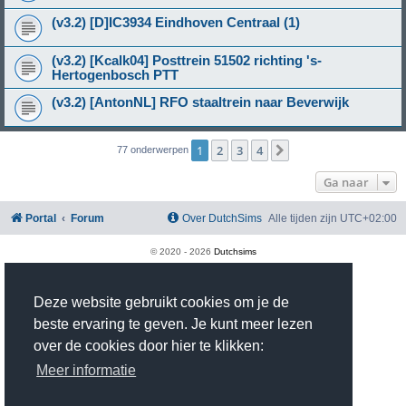
(v3.2) [D]IC3934 Eindhoven Centraal (1)
(v3.2) [Kcalk04] Posttrein 51502 richting 's-
Hertogenbosch PTT
(v3.2) [AntonNL] RFO staaltrein naar Beverwijk
1
2
3
4
Volgende
77 onderwerpen
Ga naar
Portal
Forum
Over DutchSims
Alle tijden zijn
UTC+02:00
© 2020 -
2026
Dutchsims
Powered by
phpBB
® Forum Software © phpBB Limited
Nederlandse vertaling door
phpBB.nl
.
Deze website gebruikt cookies om je de
phpBB Two Factor Authentication ©
paul999
Privacy
|
Gebruikersvoorwaarden
beste ervaring te geven. Je kunt meer lezen
Time: 0.373s
| Peak Memory Usage: 2.97 MiB | GZIP: On |
Queries: 18
over de cookies door hier te klikken:
Meer informatie