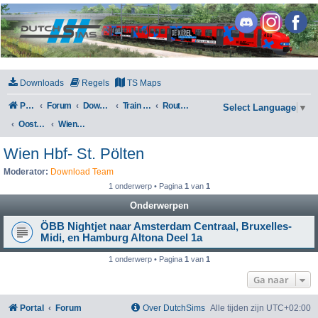
DutchSims
Downloads
Regels
TS Maps
Portal
Forum
Downloads
Train Simulator Classic
Routes en Scenarios
Select Language
▼
Oostenrijk
Wien Hbf- St. Pölten
Wien Hbf- St. Pölten
Moderator:
Download Team
1 onderwerp • Pagina
1
van
1
Onderwerpen
ÖBB Nightjet naar Amsterdam Centraal, Bruxelles-
Midi, en Hamburg Altona Deel 1a
1 onderwerp • Pagina
1
van
1
Ga naar
Portal
Forum
Over DutchSims
Alle tijden zijn
UTC+02:00