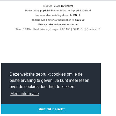
© 2020 -
2026
Dutchsims
Powered by
phpBB
® Forum Software © phpBB Limited
Nederlandse vertaling door
phpBB.nl
.
phpBB Two Factor Authentication ©
paul999
Privacy
|
Gebruikersvoorwaarden
Time: 0.349s
| Peak Memory Usage: 2.93 MiB | GZIP: On |
Queries: 18
Deze website gebruikt cookies om je de
beste ervaring te geven. Je kunt meer lezen
over de cookies door hier te klikken:
Meer informatie
Sluit dit bericht