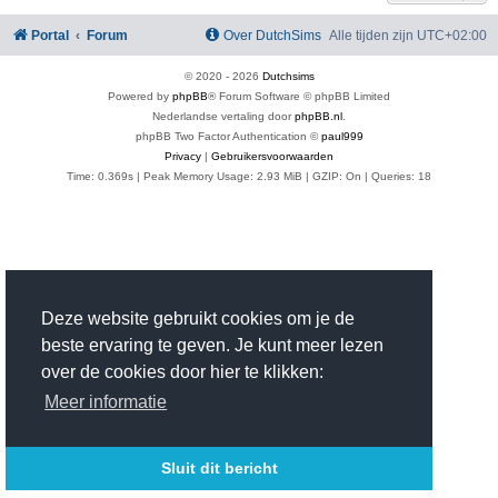
Portal
Forum
Over DutchSims
Alle tijden zijn
UTC+02:00
© 2020 -
2026
Dutchsims
Powered by
phpBB
® Forum Software © phpBB Limited
Nederlandse vertaling door
phpBB.nl
.
phpBB Two Factor Authentication ©
paul999
Privacy
|
Gebruikersvoorwaarden
Time: 0.369s
| Peak Memory Usage: 2.93 MiB | GZIP: On |
Queries: 18
Deze website gebruikt cookies om je de
beste ervaring te geven. Je kunt meer lezen
over de cookies door hier te klikken:
Meer informatie
Sluit dit bericht