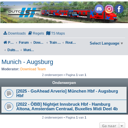
DutchSims
Downloads
Regels
TS Maps
Portal
Forum
Downloads
Train Simulator Classic
Routes en Scenarios
Select Language
▼
Duitsland
Munich - Augsburg
Munich - Augsburg
Moderator:
Download Team
2 onderwerpen • Pagina
1
van
1
Onderwerpen
[2025 - GoAhead Arverio] München Hbf - Augsburg
Hbf
[2022 - ÖBB] Nightjet Innsbruck Hbf - Hamburg
Altona, Amsterdam Centraal, Buxelles Midi Deel 4b
2 onderwerpen • Pagina
1
van
1
Ga naar