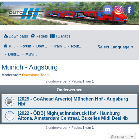
DutchSims
Downloads
Regels
TS Maps
Portal
Forum
Downloads
Train Simulator Classic
Routes en Scenarios
Select Language
▼
Duitsland
Munich - Augsburg
Munich - Augsburg
Moderator:
Download Team
2 onderwerpen • Pagina
1
van
1
Onderwerpen
[2025 - GoAhead Arverio] München Hbf - Augsburg
Hbf
[2022 - ÖBB] Nightjet Innsbruck Hbf - Hamburg
Altona, Amsterdam Centraal, Buxelles Midi Deel 4b
2 onderwerpen • Pagina
1
van
1
Ga naar