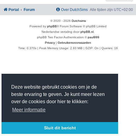
Portal
Forum
Over DutchSims
Alle tijden zijn
UTC+02:00
© 2020 -
2026
Dutchsims
Powered by
phpBB
® Forum Software © phpBB Limited
Nederlandse vertaling door
phpBB.nl
.
phpBB Two Factor Authentication ©
paul999
Privacy
|
Gebruikersvoorwaarden
Time: 0.370s
| Peak Memory Usage: 2.93 MiB | GZIP: On |
Queries: 18
Deze website gebruikt cookies om je de
beste ervaring te geven. Je kunt meer lezen
over de cookies door hier te klikken:
Meer informatie
Sluit dit bericht