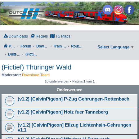
DutchSims
Downloads
Regels
TS Maps
Portal
Forum
Downloads
Train Simulator Classic
Routes en Scenarios
Select Language
▼
Duitsland
(Fictief) Thüringer Wald
(Fictief) Thüringer Wald
Moderator:
Download Team
10 onderwerpen • Pagina
1
van
1
Onderwerpen
(v1.2) [CalvinPigeon] P-Zug Gehrungen-Rottenbach
(v1.2) [CalvinPigeon] Holz fuer Tanneberg
(v.1.2) [CalvinPigeon] Eilzug Lichtenhain-Gehrungen
v1.1