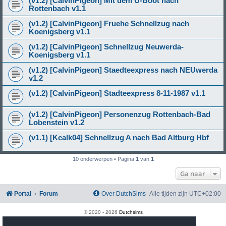
(v1.2) [CalvinPigeon] Mit dem U-Boot nach
Rottenbach v1.1
(v1.2) [CalvinPigeon] Fruehe Schnellzug nach
Koenigsberg v1.1
(v1.2) [CalvinPigeon] Schnellzug Neuwerda-
Koenigsberg v1.1
(v1.2) [CalvinPigeon] Staedteexpress nach NEUwerda
v1.2
(v1.2) [CalvinPigeon] Stadteexpress 8-11-1987 v1.1
(v1.2) [CalvinPigeon] Personenzug Rottenbach-Bad
Lobenstein v1.2
(v1.1) [Kcalk04] Schnellzug A nach Bad Altburg Hbf
10 onderwerpen • Pagina
1
van
1
Ga naar
Portal
Forum
Over DutchSims
Alle tijden zijn
UTC+02:00
© 2020 -
2026
Dutchsims
Powered by
phpBB
® Forum Software © phpBB Limited