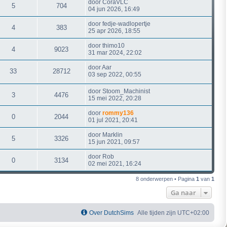
door
CoraVLC
5
704
04 jun 2026, 16:49
door
fedje-wadlopertje
4
383
25 apr 2026, 18:55
door
thimo10
4
9023
31 mar 2024, 22:02
door
Aar
33
28712
03 sep 2022, 00:55
door
Stoom_Machinist
3
4476
15 mei 2022, 20:28
door
rommy136
0
2044
01 jul 2021, 20:41
door
Marklin
5
3326
15 jun 2021, 09:57
door
Rob
0
3134
02 mei 2021, 16:24
8 onderwerpen • Pagina
1
van
1
Ga naar
Over DutchSims
Alle tijden zijn
UTC+02:00