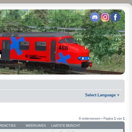
Select Language
▼
8 onderwerpen • Pagina
1
van
1
REACTIES
WEERGAVES
LAATSTE BERICHT