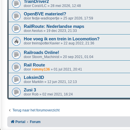
TrainDriver2
door
CoraVLC
»
28 mei 2026, 12:48
OpenBVE materieel?
door
fedje-wadlopertje
»
25 apr 2026, 17:59
RailRoute: Nederlandse maps
door
Aeolus
»
19 dec 2023, 21:33
Hoe voeg ik een trein in Locomotion?
door
treinspotterXavier
»
22 aug 2022, 21:36
Railroads Online!
door
Stoom_Machinist
»
20 sep 2021, 01:04
Rail Route
door
rommy136
»
01 jul 2021, 20:41
Loksim3D
door
Marklin
»
12 jun 2021, 12:13
Zusi 3
door
Rob
»
02 mei 2021, 16:24
Terug naar het forumoverzicht
Portal
Forum