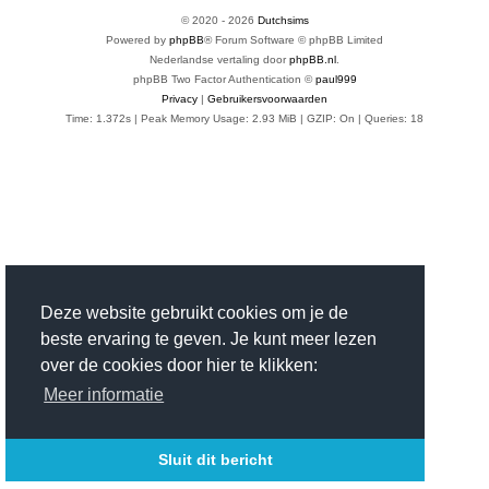
© 2020 -
2026
Dutchsims
Powered by
phpBB
® Forum Software © phpBB Limited
Nederlandse vertaling door
phpBB.nl
.
phpBB Two Factor Authentication ©
paul999
Privacy
|
Gebruikersvoorwaarden
Time: 1.372s
| Peak Memory Usage: 2.93 MiB | GZIP: On |
Queries: 18
Deze website gebruikt cookies om je de
beste ervaring te geven. Je kunt meer lezen
over de cookies door hier te klikken:
Meer informatie
Sluit dit bericht