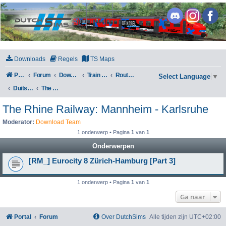
DutchSims
Downloads
Regels
TS Maps
Portal
Forum
Downloads
Train Simulator Classic
Routes en Scenarios
Select Language
▼
Duitsland
The Rhine Railway: Mannheim - Karlsruhe
The Rhine Railway: Mannheim - Karlsruhe
Moderator:
Download Team
1 onderwerp • Pagina
1
van
1
Onderwerpen
[RM_] Eurocity 8 Zürich-Hamburg [Part 3]
1 onderwerp • Pagina
1
van
1
Ga naar
Portal
Forum
Over DutchSims
Alle tijden zijn
UTC+02:00