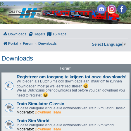
DutchSims
Downloads
Regels
TS Maps
Portal
Forum
Downloads
Select Language
▼
Downloads
Forum
Registreer om toegang te krijgen tot onze downloads!
Wij bieden als DutchSims ook downloads aan, maar om te kunnen
downloaden moet je wel eerst registreren
We as DutchSims offer downloads but before you can download you
need to register.
Train Simulator Classic
In deze categorie vind je alle downloads van Train Simulator Classic.
Moderator:
Download Team
Train Sim World
In deze categorie vind je alle downloads van Train Sim World.
Moderator:
Download Team