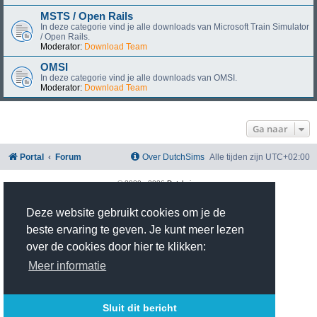
MSTS / Open Rails
In deze categorie vind je alle downloads van Microsoft Train Simulator
/ Open Rails.
Moderator:
Download Team
OMSI
In deze categorie vind je alle downloads van OMSI.
Moderator:
Download Team
Ga naar
Portal
Forum
Over DutchSims
Alle tijden zijn
UTC+02:00
© 2020 -
2026
Dutchsims
Powered by
phpBB
® Forum Software © phpBB Limited
Nederlandse vertaling door
phpBB.nl
.
Deze website gebruikt cookies om je de
phpBB Two Factor Authentication ©
paul999
beste ervaring te geven. Je kunt meer lezen
Privacy
|
Gebruikersvoorwaarden
over de cookies door hier te klikken:
Time: 0.384s
| Peak Memory Usage: 2.99 MiB | GZIP: On |
Queries: 15
Meer informatie
Sluit dit bericht