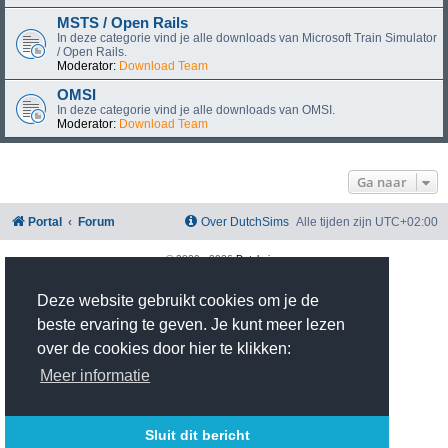
MSTS / Open Rails
In deze categorie vind je alle downloads van Microsoft Train Simulator
/ Open Rails.
Moderator:
Download Team
OMSI
In deze categorie vind je alle downloads van OMSI.
Moderator:
Download Team
Ga naar
Portal
Forum
Over DutchSims
Alle tijden zijn
UTC+02:00
© 2020 -
2026
Dutchsims
Powered by
phpBB
® Forum Software © phpBB Limited
Nederlandse vertaling door
phpBB.nl
.
Deze website gebruikt cookies om je de
phpBB Two Factor Authentication ©
paul999
beste ervaring te geven. Je kunt meer lezen
Privacy
|
Gebruikersvoorwaarden
over de cookies door hier te klikken:
Time: 0.371s
| Peak Memory Usage: 2.99 MiB | GZIP: On |
Queries: 15
Meer informatie
Sluit dit bericht