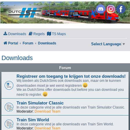
DutchSims
Downloads
Regels
TS Maps
Portal
Forum
Downloads
Select Language
▼
Downloads
Forum
Registreer om toegang te krijgen tot onze downloads!
Wij bieden als DutchSims ook downloads aan, maar om te kunnen
downloaden moet je wel eerst registreren
We as DutchSims offer downloads but before you can download you
need to register.
Train Simulator Classic
In deze categorie vind je alle downloads van Train Simulator Classic.
Moderator:
Download Team
Train Sim World
In deze categorie vind je alle downloads van Train Sim World.
Moderator:
Download Team