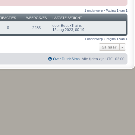
1 onderwerp • Pagina
1
van
1
REACTIES
WEERGAVES
LAATSTE BERICHT
door
BeLuxTrains
0
2236
13 aug 2023, 00:19
1 onderwerp • Pagina
1
van
1
Ga naar
Over DutchSims
Alle tijden zijn
UTC+02:00