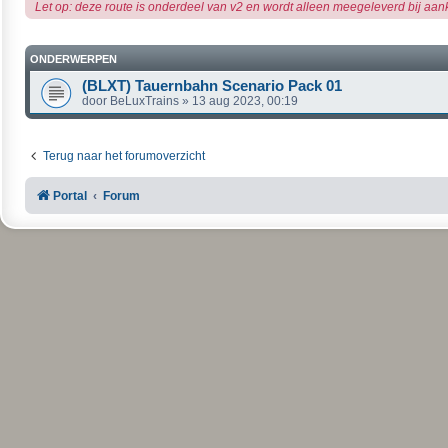
Let op: deze route is onderdeel van v2 en wordt alleen meegeleverd bij aan
ONDERWERPEN
(BLXT) Tauernbahn Scenario Pack 01
door
BeLuxTrains
»
13 aug 2023, 00:19
Terug naar het forumoverzicht
Portal
Forum