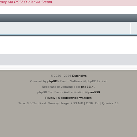
koop via RSSLO, niet via Steam.
© 2020 -
2026
Dutchsims
Powered by
phpBB
® Forum Software © phpBB Limited
Nederlandse vertaling door
phpBB.nl
.
phpBB Two Factor Authentication ©
paul999
Privacy
|
Gebruikersvoorwaarden
Time: 0.363s
| Peak Memory Usage: 2.93 MiB | GZIP: On |
Queries: 18