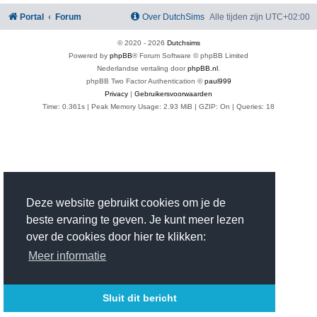
Portal
Forum
Over DutchSims
Alle tijden zijn
UTC+02:00
© 2020 -
2026
Dutchsims
Powered by
phpBB
® Forum Software © phpBB Limited
Nederlandse vertaling door
phpBB.nl
.
phpBB Two Factor Authentication ©
paul999
Privacy
|
Gebruikersvoorwaarden
Time: 0.361s
| Peak Memory Usage: 2.93 MiB | GZIP: On |
Queries: 18
Deze website gebruikt cookies om je de
beste ervaring te geven. Je kunt meer lezen
over de cookies door hier te klikken:
Meer informatie
Sluit dit bericht