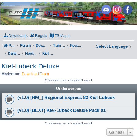
DutchSims
Downloads
Regels
TS Maps
Portal
Forum
Downloads
Train Simulator Classic
Routes en Scenarios
Select Language
▼
Duitsland
Norddeutsche-Bahn: Kiel - Lübeck
Kiel-Lübeck Deluxe
Kiel-Lübeck Deluxe
Moderator:
Download Team
2 onderwerpen • Pagina
1
van
1
Onderwerpen
(v1.0) [RM_] Regional Express 83 Kiel-Lübeck
(v1.0) (BLXT) Kiel-Lübeck Deluxe Pack 01
2 onderwerpen • Pagina
1
van
1
Ga naar