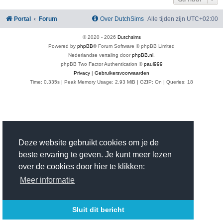
Portal
Forum
Over DutchSims
Alle tijden zijn
UTC+02:00
© 2020 -
2026
Dutchsims
Powered by
phpBB
® Forum Software © phpBB Limited
Nederlandse vertaling door
phpBB.nl
.
phpBB Two Factor Authentication ©
paul999
Privacy
|
Gebruikersvoorwaarden
Time: 0.335s
| Peak Memory Usage: 2.93 MiB | GZIP: On |
Queries: 18
Deze website gebruikt cookies om je de
beste ervaring te geven. Je kunt meer lezen
over de cookies door hier te klikken:
Meer informatie
Sluit dit bericht