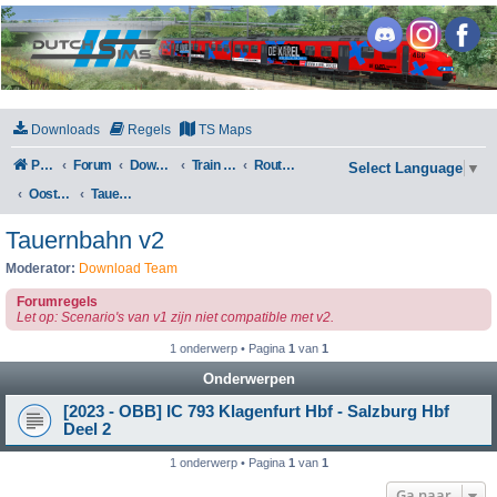
DutchSims
Downloads
Regels
TS Maps
Portal
Forum
Downloads
Train Simulator Classic
Routes en Scenarios
Select Language
▼
Oostenrijk
Tauernbahn v2
Tauernbahn v2
Moderator:
Download Team
Forumregels
Let op: Scenario's van v1 zijn niet compatible met v2.
1 onderwerp • Pagina
1
van
1
Onderwerpen
[2023 - OBB] IC 793 Klagenfurt Hbf - Salzburg Hbf
Deel 2
1 onderwerp • Pagina
1
van
1
Ga naar