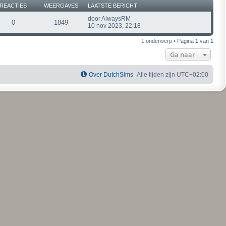
REACTIES
WEERGAVES
LAATSTE BERICHT
door
AlwaysRM_
0
1849
10 nov 2023, 22:18
1 onderwerp • Pagina
1
van
1
Ga naar
Over DutchSims
Alle tijden zijn
UTC+02:00