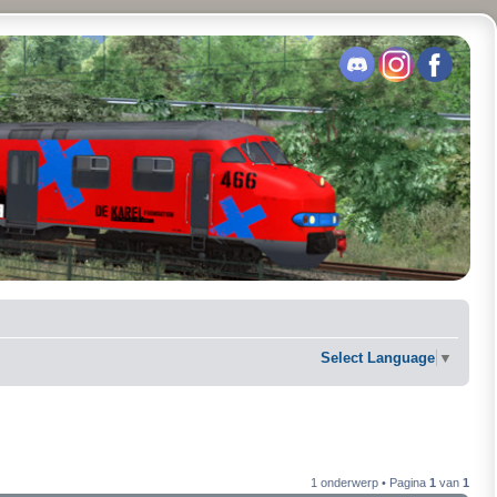
Select Language
▼
1 onderwerp • Pagina
1
van
1