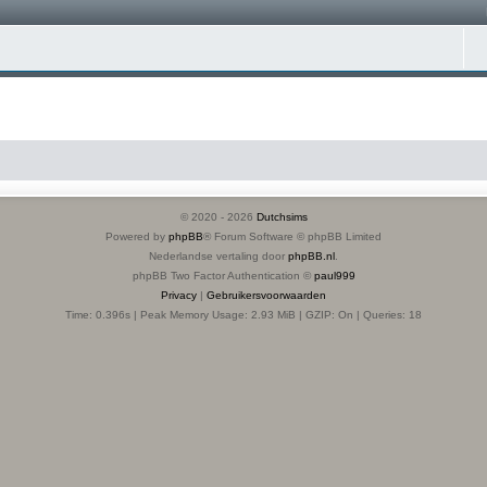
© 2020 -
2026
Dutchsims
Powered by
phpBB
® Forum Software © phpBB Limited
Nederlandse vertaling door
phpBB.nl
.
phpBB Two Factor Authentication ©
paul999
Privacy
|
Gebruikersvoorwaarden
Time: 0.396s
| Peak Memory Usage: 2.93 MiB | GZIP: On |
Queries: 18