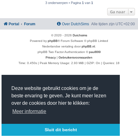
3 onderwerpen • Pagina
1
van
1
Ga naar
Portal
Forum
Over DutchSims
Alle tijden zijn
UTC+02:00
© 2020 -
2026
Dutchsims
Powered by
phpBB
® Forum Software © phpBB Limited
Nederlandse vertaling door
phpBB.nl
.
phpBB Two Factor Authentication ©
paul999
Privacy
|
Gebruikersvoorwaarden
Time: 0.450s
| Peak Memory Usage: 2.93 MiB | GZIP: On |
Queries: 18
Deze website gebruikt cookies om je de
beste ervaring te geven. Je kunt meer lezen
over de cookies door hier te klikken:
Meer informatie
Sluit dit bericht