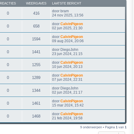
REACTIES
WEERGAVES
LAATSTE BERICHT
door
bram
0
416
24 nov 2025, 13:56
door
CalvinPigeon
0
658
02 jun 2025, 21:30
door
CalvinPigeon
0
1594
09 aug 2024, 20:06
door
DiegoJohn
0
1441
23 jun 2024, 21:15
door
CalvinPigeon
0
1255
10 jun 2024, 20:13
door
CalvinPigeon
0
1289
07 jun 2024, 22:31
door
DiegoJohn
0
1344
02 jun 2024, 21:17
door
CalvinPigeon
0
1461
15 mar 2024, 15:42
door
CalvinPigeon
0
1468
21 feb 2024, 19:58
9 onderwerpen • Pagina
1
van
1