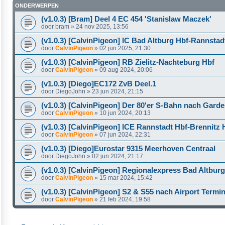
ONDERWERPEN
(v1.0.3) [Bram] Deel 4 EC 454 'Stanislaw Maczek'
door
bram
»
24 nov 2025, 13:56
(v1.0.3) [CalvinPigeon] IC Bad Altburg Hbf-Rannstadt
door
CalvinPigeon
»
02 jun 2025, 21:30
(v1.0.3) [CalvinPigeon] RB Zielitz-Nachteburg Hbf
door
CalvinPigeon
»
09 aug 2024, 20:06
(v1.0.3) [Diego]EC172 ZvB Deel.1
door
DiegoJohn
»
23 jun 2024, 21:15
(v1.0.3) [CalvinPigeon] Der 80'er S-Bahn nach Garde
door
CalvinPigeon
»
10 jun 2024, 20:13
(v1.0.3) [CalvinPigeon] ICE Rannstadt Hbf-Brennitz H
door
CalvinPigeon
»
07 jun 2024, 22:31
(v1.0.3) [Diego]Eurostar 9315 Meerhoven Centraal
door
DiegoJohn
»
02 jun 2024, 21:17
(v1.0.3) [CalvinPigeon] Regionalexpress Bad Altburg
door
CalvinPigeon
»
15 mar 2024, 15:42
(v1.0.3) [CalvinPigeon] S2 & S55 nach Airport Termin
door
CalvinPigeon
»
21 feb 2024, 19:58