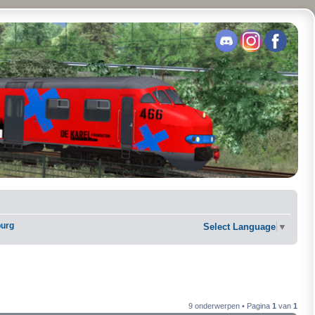
burg
Select Language
▼
9 onderwerpen • Pagina
1
van
1