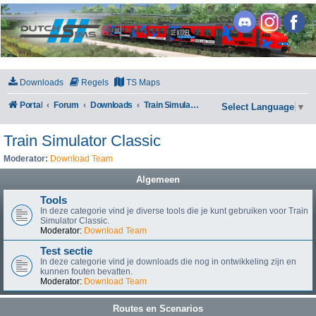
DutchSims
Downloads
Regels
TS Maps
Portal
Forum
Downloads
Train Simulator Classic
Select Language
▼
Train Simulator Classic
Moderator:
Download Team
Algemeen
Tools
In deze categorie vind je diverse tools die je kunt gebruiken voor Train
Simulator Classic.
Moderator:
Download Team
Test sectie
In deze categorie vind je downloads die nog in ontwikkeling zijn en
kunnen fouten bevatten.
Moderator:
Download Team
Routes en Scenarios